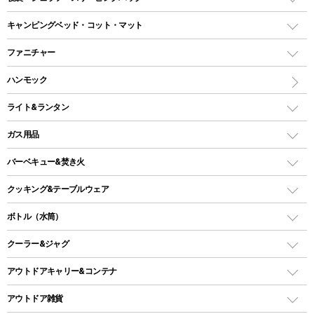
ドームテント
レクタングラー型（封筒型）シュラフ
キャンピングベッド・コット・マット
ツールームテント
マミー型（人形型）シュラフ
キャンピングベッド・コット
ファニチャー
ワンポールテント
インナーシュラフ
マット
アウトドアテーブル
ハンモック
シェルターテント
インフレータブルマット
ワンタッチテント
アウトドアチェア
ライト&ランタン
ピロー
ソロテント
レジャーシート
LEDランタン
ガス用品
ロッジ型・オリジナルテント
ファニチャーアクセサリー
ガスランタン
ガスバーナー
タープ
バーベキュー&焚き火
オイルランタン
ガスコンロ
ヘキサタープ
バーベキューコンロ、グリル
クッキング&テーブルウェア
ランタンスタンド
スクエアタープ（レクタタープ）
ガス缶
スタンダードタイプグリル
ダッチオーブン
ボトル（水筒）
LEDライト
メッシュタープ
ガスランタン
焚き火台タイプ（ロースタイル）グリル
スキレット
ステンレスボトル
クーラー&ジャグ
自立式タープ
ヘッドライト
ガストーチ、ライター
卓上タイプグリル
ホットサンドメーカー
シェルター（スクリーンタープ）
スクリュータイプ
キャンドル
クーラーボックス
アウトドアキャリー&コンテナ
パーティータイプグリル
クッカー、コッヘル
パラソル
コップ付きタイプ
多用途タイプグリル
クーラーバッグ
アウトドアキャリー
アウトドア雑貨
クッカーセット
テントアクセサリー
ワンタッチタイプ
ソロキャンプ用グリル