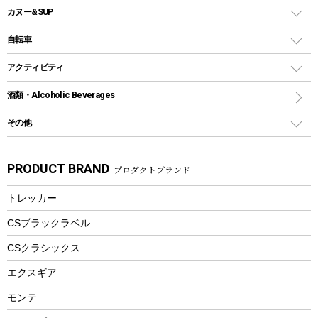
ウォータージャグ
コンテナ
バックパック&バッグ
カヌー&SUP
プラスチックボトル
シェラカップ
ペグ
鉄板、アミ
ウォーターボトル
デイパック、ウェストバッグ
ディズニーボトル
ポール
クッキングツール
インフレータブル
自転車
焚き火台&ストーブ
保冷剤
リュック、バックパック
グランドシート
トング
カヌー
火起こし
折りたたみ自転車
アクティビティ
トートバッグ、サコッシュ
ガイドロープ
ナイフ
カヤック
火消し
スポーツサイクル
マリン
酒類・Alcoholic Beverages
ショッピングキャリー
ツール
食器類
SUP
バーベキューツール
シティサイクル
スーツケース
ボディボード
その他
カトラリー
パドル
焚き火アクセサリー
子供向け自転車
その他アウトドア雑貨
ラッシュガード
ガーデニング
タンブラー
フローティングベスト
スモーカー、燻製器
自転車部品
ビーチサンダル
カラビナ
PRODUCT BRAND
プロダクトブランド
湯たんぽ
マグカップ、カップ
ヘルメット
燃料・着火剤・炭
テント
自転車用アクセサリー
レイン
防災用品
ステンレスボトル
エアーポンプ
トレッカー
パラソル
スプレー関係
自転車ウェア
フードボトル
フローティングベスト
アクセサリー
ツール、他
CSブラックラベル
ヘルメット
コーヒー&ミル
CSクラシックス
エアーポンプ
トレー
エクスギア
ビーチテント
ランチョンマット
モンテ
ウィンター
ランチボックス