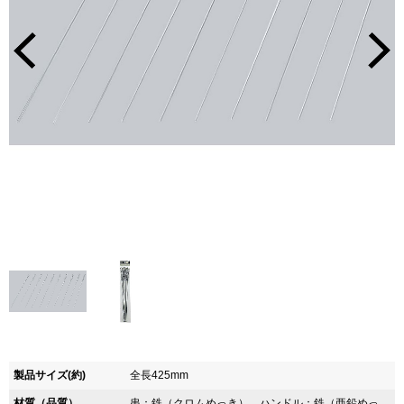
製品サイズ(約)
全長425mm
材質（品質）
串：鉄（クロムめっき）、ハンドル：鉄（亜鉛めっ