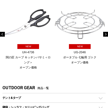
NEW
NEW
UH-4736
UG-2046
関の匠 カーブ キッチンバサミ＜ロ
ポータブル 七輪用 ゴトク
ング＞
オープン価格
オープン価格
OUTDOOR GEAR
商品一覧
テント&タープ
テント
寝袋・シュラフ・スリーピングバッグ