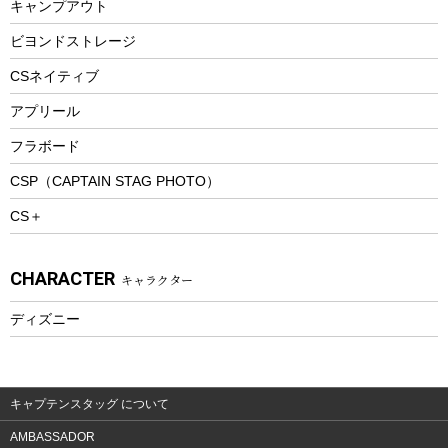
キャンプアウト
スノーシュー
ピクニックセット
防寒ウェア
ビヨンドストレージ
ツール&アクセサリー
CSネイティブ
トレッキング
アプリール
トレッキングステッキ
フラボード
トレッキングアクセサリー
CSP（CAPTAIN STAG PHOTO）
プレイグッズ
CS＋
ウェルネス
アクセサリー
CHARACTER
キャラクター
ウェア、タオル
フィットネス
ディズニー
ウェア
アクセサリー
キャプテンスタッグ について
AMBASSADOR