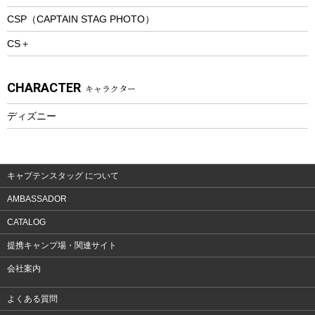
トレッキングアクセサリー
CSP（CAPTAIN STAG PHOTO）
プレイグッズ
CS＋
ウェルネス
アクセサリー
CHARACTER
キャラクター
ウェア、タオル
フィットネス
ディズニー
ウェア
アクセサリー
キャプテンスタッグ について
AMBASSADOR
CATALOG
提携キャンプ場・関連サイト
会社案内
よくある質問