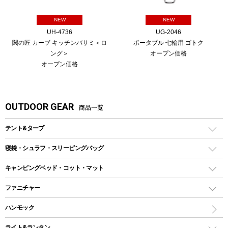
NEW
NEW
UH-4736
UG-2046
関の匠 カーブ キッチンバサミ＜ロ
ポータブル 七輪用 ゴトク
ング＞
オープン価格
オープン価格
OUTDOOR GEAR
商品一覧
テント&タープ
テント
寝袋・シュラフ・スリーピングバッグ
ドームテント
レクタングラー型（封筒型）シュラフ
キャンピングベッド・コット・マット
ツールームテント
マミー型（人形型）シュラフ
キャンピングベッド・コット
ファニチャー
ワンポールテント
インナーシュラフ
マット
アウトドアテーブル
ハンモック
シェルターテント
インフレータブルマット
ワンタッチテント
アウトドアチェア
ライト&ランタン