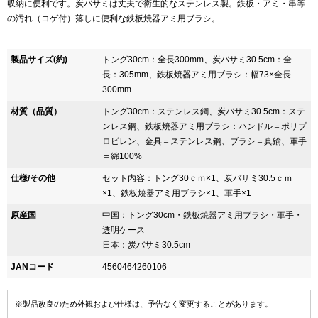
収納に便利です。炭バサミは丈夫で衛生的なステンレス製。鉄板・アミ・串等
の汚れ（コゲ付）落しに便利な鉄板焼器アミ用ブラシ。
製品サイズ(約)
トング30cm：全長300mm、炭バサミ30.5cm：全
長：305mm、鉄板焼器アミ用ブラシ：幅73×全長
300mm
材質（品質）
トング30cm：ステンレス鋼、炭バサミ30.5cm：ステ
ンレス鋼、鉄板焼器アミ用ブラシ：ハンドル＝ポリプ
ロピレン、金具＝ステンレス鋼、ブラシ＝真鍮、軍手
＝綿100%
仕様/その他
セット内容：トング30ｃｍ×1、炭バサミ30.5ｃｍ
×1、鉄板焼器アミ用ブラシ×1、軍手×1
原産国
中国：トング30cm・鉄板焼器アミ用ブラシ・軍手・
透明ケース
日本：炭バサミ30.5cm
JANコード
4560464260106
※製品改良のため外観および仕様は、予告なく変更することがあります。