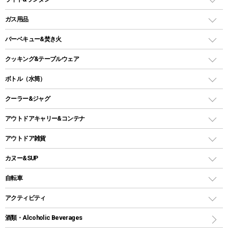
ピロー
ソロテント
レジャーシート
LEDランタン
ガス用品
ロッジ型・オリジナルテント
ファニチャーアクセサリー
ガスランタン
ガスバーナー
タープ
バーベキュー&焚き火
オイルランタン
ガスコンロ
ヘキサタープ
バーベキューコンロ、グリル
クッキング&テーブルウェア
ランタンスタンド
スクエアタープ（レクタタープ）
ガス缶
スタンダードタイプグリル
ダッチオーブン
ボトル（水筒）
LEDライト
メッシュタープ
ガスランタン
焚き火台タイプ（ロースタイル）グリル
スキレット
ステンレスボトル
クーラー&ジャグ
自立式タープ
ヘッドライト
ガストーチ、ライター
卓上タイプグリル
ホットサンドメーカー
シェルター（スクリーンタープ）
スクリュータイプ
キャンドル
クーラーボックス
アウトドアキャリー&コンテナ
パーティータイプグリル
クッカー、コッヘル
パラソル
コップ付きタイプ
多用途タイプグリル
クーラーバッグ
アウトドアキャリー
アウトドア雑貨
クッカーセット
テントアクセサリー
ワンタッチタイプ
ソロキャンプ用グリル
ウォータージャグ
コンテナ
バックパック&バッグ
カヌー&SUP
プラスチックボトル
シェラカップ
ペグ
鉄板、アミ
ウォーターボトル
デイパック、ウェストバッグ
ディズニーボトル
ポール
クッキングツール
インフレータブル
自転車
焚き火台&ストーブ
保冷剤
リュック、バックパック
グランドシート
トング
カヌー
火起こし
折りたたみ自転車
アクティビティ
トートバッグ、サコッシュ
ガイドロープ
ナイフ
カヤック
火消し
スポーツサイクル
マリン
酒類・Alcoholic Beverages
ショッピングキャリー
ツール
食器類
SUP
バーベキューツール