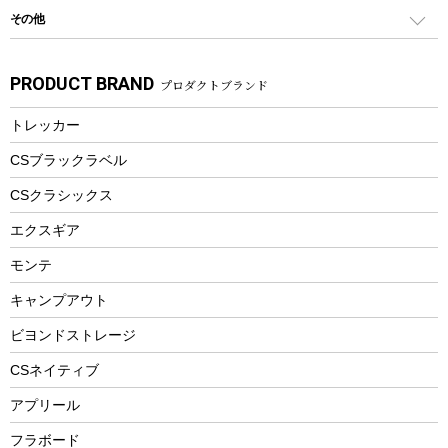
シティサイクル
スーツケース
ボディボード
その他
カトラリー
パドル
焚き火アクセサリー
子供向け自転車
その他アウトドア雑貨
ラッシュガード
ガーデニング
タンブラー
フローティングベスト
スモーカー、燻製器
自転車部品
ビーチサンダル
カラビナ
PRODUCT BRAND
プロダクトブランド
湯たんぽ
マグカップ、カップ
ヘルメット
燃料・着火剤・炭
テント
自転車用アクセサリー
レイン
防災用品
ステンレスボトル
エアーポンプ
トレッカー
パラソル
スプレー関係
自転車ウェア
フードボトル
フローティングベスト
アクセサリー
ツール、他
CSブラックラベル
ヘルメット
コーヒー&ミル
CSクラシックス
エアーポンプ
トレー
エクスギア
ビーチテント
ランチョンマット
モンテ
ウィンター
ランチボックス
キャンプアウト
スノーシュー
ピクニックセット
防寒ウェア
ビヨンドストレージ
ツール&アクセサリー
CSネイティブ
トレッキング
アプリール
トレッキングステッキ
フラボード