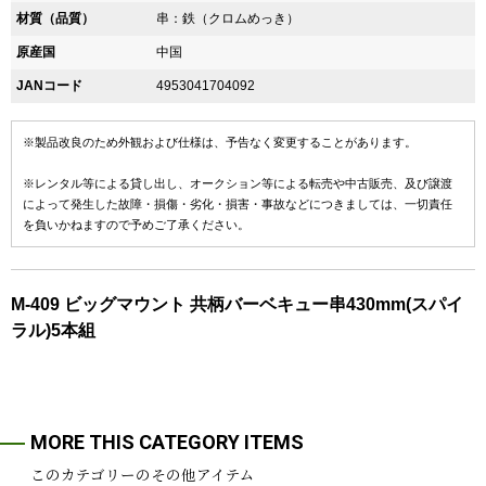
材質（品質）
串：鉄（クロムめっき）
原産国
中国
JANコード
4953041704092
※製品改良のため外観および仕様は、予告なく変更することがあります。
※レンタル等による貸し出し、オークション等による転売や中古販売、及び譲渡
によって発生した故障・損傷・劣化・損害・事故などにつきましては、一切責任
を負いかねますので予めご了承ください。
M-409 ビッグマウント 共柄バーベキュー串430mm(スパイ
ラル)5本組
MORE THIS CATEGORY ITEMS
このカテゴリーのその他アイテム