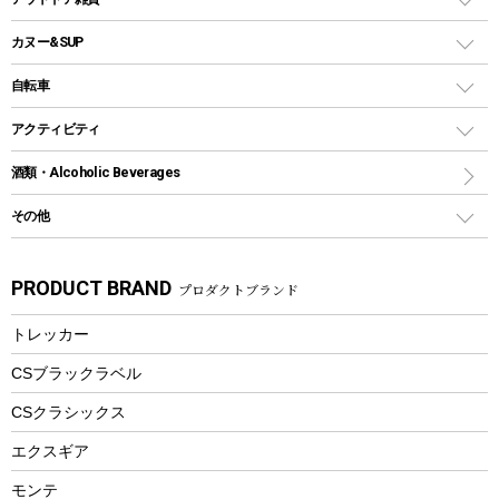
クッカーセット
テントアクセサリー
ワンタッチタイプ
ソロキャンプ用グリル
ウォータージャグ
コンテナ
バックパック&バッグ
カヌー&SUP
プラスチックボトル
シェラカップ
ペグ
鉄板、アミ
ウォーターボトル
デイパック、ウェストバッグ
ディズニーボトル
ポール
クッキングツール
インフレータブル
自転車
焚き火台&ストーブ
保冷剤
リュック、バックパック
グランドシート
トング
カヌー
火起こし
折りたたみ自転車
アクティビティ
トートバッグ、サコッシュ
ガイドロープ
ナイフ
カヤック
火消し
スポーツサイクル
マリン
酒類・Alcoholic Beverages
ショッピングキャリー
ツール
食器類
SUP
バーベキューツール
シティサイクル
スーツケース
ボディボード
その他
カトラリー
パドル
焚き火アクセサリー
子供向け自転車
その他アウトドア雑貨
ラッシュガード
ガーデニング
タンブラー
フローティングベスト
スモーカー、燻製器
自転車部品
ビーチサンダル
カラビナ
PRODUCT BRAND
プロダクトブランド
湯たんぽ
マグカップ、カップ
ヘルメット
燃料・着火剤・炭
テント
自転車用アクセサリー
レイン
防災用品
ステンレスボトル
エアーポンプ
トレッカー
パラソル
スプレー関係
自転車ウェア
フードボトル
フローティングベスト
アクセサリー
ツール、他
CSブラックラベル
ヘルメット
コーヒー&ミル
CSクラシックス
エアーポンプ
トレー
エクスギア
ビーチテント
ランチョンマット
モンテ
ウィンター