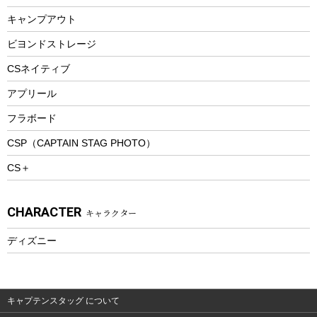
ランチボックス
キャンプアウト
スノーシュー
ピクニックセット
防寒ウェア
ビヨンドストレージ
ツール&アクセサリー
CSネイティブ
トレッキング
アプリール
トレッキングステッキ
フラボード
トレッキングアクセサリー
CSP（CAPTAIN STAG PHOTO）
プレイグッズ
CS＋
ウェルネス
アクセサリー
CHARACTER
キャラクター
ウェア、タオル
フィットネス
ディズニー
ウェア
アクセサリー
キャプテンスタッグ について