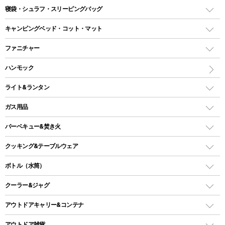
テント
寝袋・シュラフ・スリーピングバッグ
ドームテント
レクタングラー型（封筒型）シュラフ
キャンピングベッド・コット・マット
ツールームテント
マミー型（人形型）シュラフ
キャンピングベッド・コット
ファニチャー
ワンポールテント
インナーシュラフ
マット
アウトドアテーブル
ハンモック
シェルターテント
インフレータブルマット
ワンタッチテント
アウトドアチェア
ライト&ランタン
ピロー
ソロテント
レジャーシート
LEDランタン
ガス用品
ロッジ型・オリジナルテント
ファニチャーアクセサリー
ガスランタン
ガスバーナー
タープ
バーベキュー&焚き火
オイルランタン
ガスコンロ
ヘキサタープ
バーベキューコンロ、グリル
クッキング&テーブルウェア
ランタンスタンド
スクエアタープ（レクタタープ）
ガス缶
スタンダードタイプグリル
ダッチオーブン
ボトル（水筒）
LEDライト
メッシュタープ
ガスランタン
焚き火台タイプ（ロースタイル）グリル
スキレット
ステンレスボトル
クーラー&ジャグ
自立式タープ
ヘッドライト
ガストーチ、ライター
卓上タイプグリル
ホットサンドメーカー
シェルター（スクリーンタープ）
スクリュータイプ
キャンドル
クーラーボックス
アウトドアキャリー&コンテナ
パーティータイプグリル
クッカー、コッヘル
パラソル
コップ付きタイプ
多用途タイプグリル
クーラーバッグ
アウトドアキャリー
アウトドア雑貨