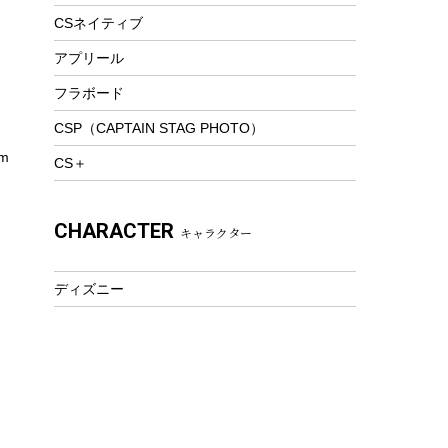
トレッキング
CSネイティブ
トレッキングステッキ
アプリール
トレッキングアクセサリー
フラボード
プレイグッズ
CSP（CAPTAIN STAG PHOTO）
ウェルネス
m
CS＋
アクセサリー
ウェア、タオル
CHARACTER
キャラクター
フィットネス
ウェア
ディズニー
アクセサリー