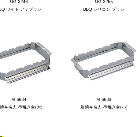
UG-3246
UG-3255
BQ ワイド アミブラシ
BBQ シリコン ブラシ
M-6634
M-6633
焼キ名人 串焼き台(大)
炭焼キ名人 串焼き台(小)