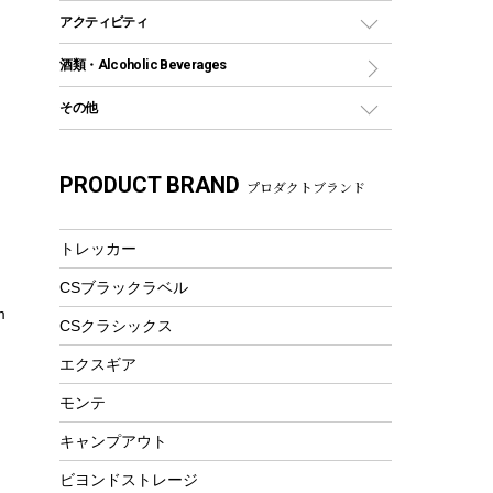
グランドシート
トング
カヌー
火起こし
折りたたみ自転車
アクティビティ
トートバッグ、サコッシュ
ガイドロープ
ナイフ
カヤック
火消し
スポーツサイクル
マリン
酒類・Alcoholic Beverages
ショッピングキャリー
ツール
食器類
SUP
バーベキューツール
シティサイクル
スーツケース
ボディボード
その他
カトラリー
パドル
焚き火アクセサリー
子供向け自転車
その他アウトドア雑貨
ラッシュガード
ガーデニング
タンブラー
フローティングベスト
スモーカー、燻製器
自転車部品
ビーチサンダル
カラビナ
PRODUCT BRAND
湯たんぽ
マグカップ、カップ
プロダクトブランド
ヘルメット
燃料・着火剤・炭
テント
自転車用アクセサリー
レイン
防災用品
ステンレスボトル
エアーポンプ
パラソル
スプレー関係
自転車ウェア
トレッカー
フードボトル
フローティングベスト
アクセサリー
ツール、他
CSブラックラベル
ヘルメット
コーヒー&ミル
m
エアーポンプ
CSクラシックス
トレー
ビーチテント
ランチョンマット
エクスギア
ウィンター
ランチボックス
モンテ
スノーシュー
ピクニックセット
キャンプアウト
防寒ウェア
ビヨンドストレージ
ツール&アクセサリー