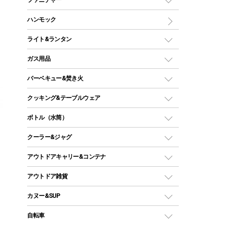
ワンポールテント
インナーシュラフ
マット
アウトドアテーブル
ハンモック
シェルターテント
インフレータブルマット
ワンタッチテント
アウトドアチェア
ライト&ランタン
ピロー
ソロテント
レジャーシート
LEDランタン
ガス用品
ロッジ型・オリジナルテント
ファニチャーアクセサリー
ガスランタン
ガスバーナー
タープ
バーベキュー&焚き火
オイルランタン
ガスコンロ
ヘキサタープ
バーベキューコンロ、グリル
クッキング&テーブルウェア
ランタンスタンド
スクエアタープ（レクタタープ）
ガス缶
スタンダードタイプグリル
ダッチオーブン
ボトル（水筒）
LEDライト
メッシュタープ
ガスランタン
焚き火台タイプ（ロースタイル）グリル
スキレット
ステンレスボトル
クーラー&ジャグ
自立式タープ
ヘッドライト
ガストーチ、ライター
卓上タイプグリル
ホットサンドメーカー
シェルター（スクリーンタープ）
スクリュータイプ
キャンドル
クーラーボックス
アウトドアキャリー&コンテナ
パーティータイプグリル
クッカー、コッヘル
パラソル
コップ付きタイプ
多用途タイプグリル
クーラーバッグ
アウトドアキャリー
アウトドア雑貨
クッカーセット
テントアクセサリー
ワンタッチタイプ
ソロキャンプ用グリル
ウォータージャグ
コンテナ
バックパック&バッグ
カヌー&SUP
プラスチックボトル
シェラカップ
ペグ
鉄板、アミ
ウォーターボトル
デイパック、ウェストバッグ
ディズニーボトル
ポール
クッキングツール
インフレータブル
自転車
焚き火台&ストーブ
保冷剤
リュック、バックパック