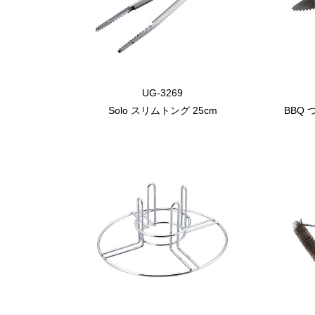
UG-3269
Solo スリムトング 25cm
BBQ