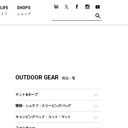
LIFE
SHOPS
ライフ
ショップ
OUTDOOR GEAR
商品一覧
テント&タープ
テント
寝袋・シュラフ・スリーピングバッグ
ドームテント
レクタングラー型（封筒型）シュラフ
キャンピングベッド・コット・マット
ツールームテント
マミー型（人形型）シュラフ
キャンピングベッド・コット
ファニチャー