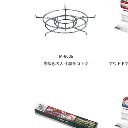
M-6635
炭焼き名人 七輪用ゴトク
アウトド