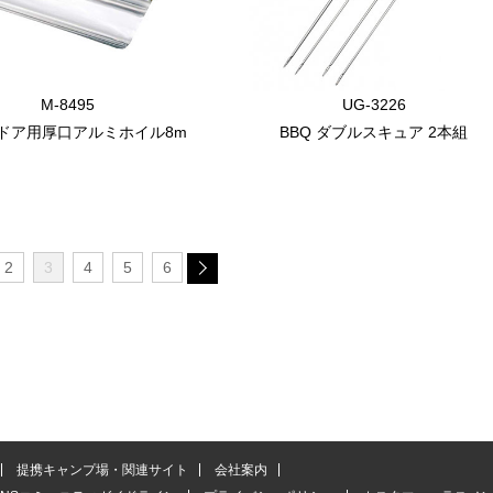
M-8495
UG-3226
ドア用厚口アルミホイル8m
BBQ ダブルスキュア 2本組
2
3
4
5
6
提携キャンプ場・関連サイト
会社案内