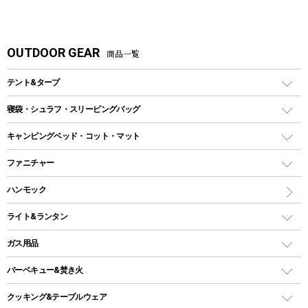
OUTDOOR GEAR
商品一覧
テント&タープ
テント
寝袋・シュラフ・スリーピングバッグ
ドームテント
レクタングラー型（封筒型）シュラフ
キャンピングベッド・コット・マット
ツールームテント
マミー型（人形型）シュラフ
キャンピングベッド・コット
ファニチャー
ワンポールテント
インナーシュラフ
マット
アウトドアテーブル
ハンモック
シェルターテント
インフレータブルマット
ワンタッチテント
アウトドアチェア
ライト&ランタン
ピロー
ソロテント
レジャーシート
LEDランタン
ガス用品
ロッジ型・オリジナルテント
ファニチャーアクセサリー
ガスランタン
ガスバーナー
タープ
バーベキュー&焚き火
オイルランタン
ガスコンロ
ヘキサタープ
バーベキューコンロ、グリル
クッキング&テーブルウェア
ランタンスタンド