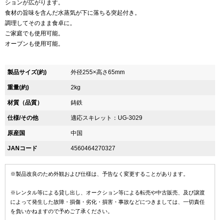
ションが広がります。
食材の旨味を含んだ水蒸気が下に落ちる突起付き。
調理してそのまま食卓に。
ご家庭でも使用可能。
オーブンも使用可能。
製品サイズ(約)
外径255×高さ65mm
重量(約)
2kg
材質（品質）
鋳鉄
仕様/その他
適応スキレット：UG-3029
原産国
中国
JANコード
4560464270327
※製品改良のため外観および仕様は、予告なく変更することがあります。
※レンタル等による貸し出し、オークション等による転売や中古販売、及び譲渡
によって発生した故障・損傷・劣化・損害・事故などにつきましては、一切責任
を負いかねますので予めご了承ください。