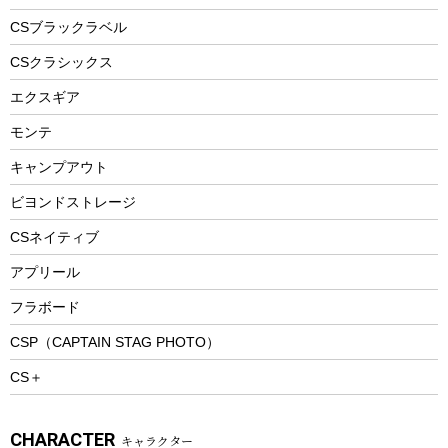
フードボトル
フローティングベスト
アクセサリー
ツール、他
CSブラックラベル
ヘルメット
コーヒー&ミル
CSクラシックス
エアーポンプ
トレー
エクスギア
ビーチテント
ランチョンマット
モンテ
ウィンター
ランチボックス
キャンプアウト
スノーシュー
ピクニックセット
防寒ウェア
ビヨンドストレージ
ツール&アクセサリー
CSネイティブ
トレッキング
アプリール
トレッキングステッキ
フラボード
トレッキングアクセサリー
CSP（CAPTAIN STAG PHOTO）
プレイグッズ
CS＋
ウェルネス
アクセサリー
CHARACTER
キャラクター
ウェア、タオル