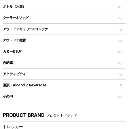
スクエアタープ（レクタタープ）
ガス缶
スタンダードタイプグリル
ダッチオーブン
ボトル（水筒）
LEDライト
メッシュタープ
ガスランタン
焚き火台タイプ（ロースタイル）グリル
スキレット
ステンレスボトル
クーラー&ジャグ
自立式タープ
ヘッドライト
ガストーチ、ライター
卓上タイプグリル
ホットサンドメーカー
シェルター（スクリーンタープ）
スクリュータイプ
キャンドル
クーラーボックス
アウトドアキャリー&コンテナ
パーティータイプグリル
クッカー、コッヘル
パラソル
コップ付きタイプ
多用途タイプグリル
クーラーバッグ
アウトドアキャリー
アウトドア雑貨
クッカーセット
テントアクセサリー
ワンタッチタイプ
ソロキャンプ用グリル
ウォータージャグ
コンテナ
バックパック&バッグ
カヌー&SUP
プラスチックボトル
シェラカップ
ペグ
鉄板、アミ
ウォーターボトル
デイパック、ウェストバッグ
ディズニーボトル
ポール
クッキングツール
インフレータブル
自転車
焚き火台&ストーブ
保冷剤
リュック、バックパック
グランドシート
トング
カヌー
火起こし
折りたたみ自転車
アクティビティ
トートバッグ、サコッシュ
ガイドロープ
ナイフ
カヤック
火消し
スポーツサイクル
マリン
酒類・Alcoholic Beverages
ショッピングキャリー
ツール
食器類
SUP
バーベキューツール
シティサイクル
スーツケース
ボディボード
その他
カトラリー
パドル
焚き火アクセサリー
子供向け自転車
その他アウトドア雑貨
ラッシュガード
ガーデニング
タンブラー
フローティングベスト
スモーカー、燻製器
自転車部品
ビーチサンダル
カラビナ
PRODUCT BRAND
プロダクトブランド
湯たんぽ
マグカップ、カップ
ヘルメット
燃料・着火剤・炭
テント
自転車用アクセサリー
レイン
防災用品
ステンレスボトル
エアーポンプ
トレッカー
パラソル
スプレー関係
自転車ウェア