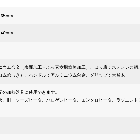
さ65mm
さ40mm
ニウム合金（表面加工＝ふっ素樹脂塗膜加工）、はり底：ステンレス鋼
ロムめっき）、ハンドル：アルミニウム合金、グリップ：天然木
記の加熱器具に使用できます。
火、IH、シーズヒータ、ハロゲンヒータ、エンクロヒータ、ラジエント