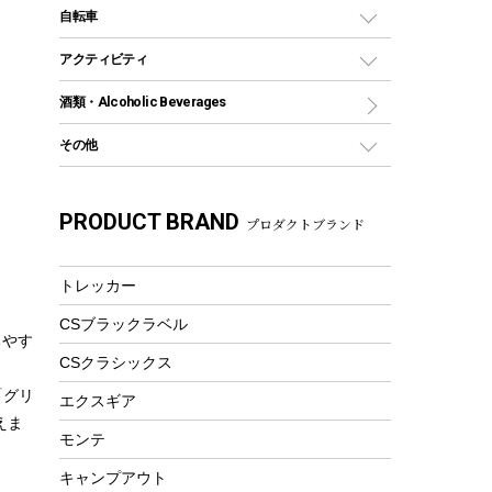
デイパック、ウェストバッグ
ディズニーボトル
ポール
クッキングツール
インフレータブル
自転車
焚き火台&ストーブ
保冷剤
リュック、バックパック
グランドシート
トング
カヌー
火起こし
折りたたみ自転車
アクティビティ
トートバッグ、サコッシュ
ガイドロープ
ナイフ
カヤック
火消し
スポーツサイクル
マリン
酒類・Alcoholic Beverages
ショッピングキャリー
ツール
食器類
SUP
バーベキューツール
シティサイクル
スーツケース
ボディボード
その他
カトラリー
パドル
焚き火アクセサリー
子供向け自転車
その他アウトドア雑貨
ラッシュガード
ガーデニング
タンブラー
フローティングベスト
スモーカー、燻製器
自転車部品
ビーチサンダル
カラビナ
PRODUCT BRAND
湯たんぽ
マグカップ、カップ
プロダクトブランド
ヘルメット
燃料・着火剤・炭
テント
自転車用アクセサリー
レイン
防災用品
ステンレスボトル
エアーポンプ
パラソル
スプレー関係
自転車ウェア
トレッカー
フードボトル
フローティングベスト
アクセサリー
ツール、他
CSブラックラベル
ヘルメット
コーヒー&ミル
ちやす
エアーポンプ
CSクラシックス
トレー
ビーチテント
「グリ
ランチョンマット
エクスギア
ウィンター
えま
ランチボックス
モンテ
スノーシュー
ピクニックセット
キャンプアウト
防寒ウェア