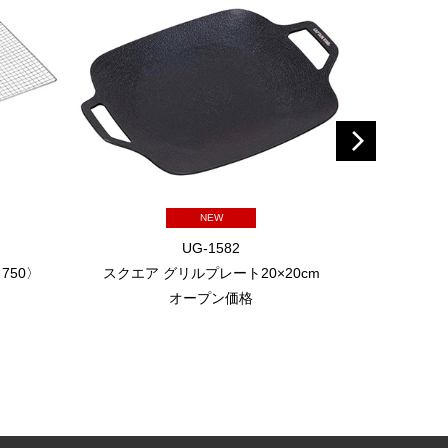
NEW
UG-1582
750〉
スクエア グリルプレート20×20cm
スクエア
オープン価格