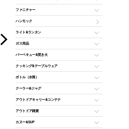
ツールームテント
マミー型（人形型）シュラフ
キャンピングベッド・コット
ファニチャー
ワンポールテント
インナーシュラフ
マット
アウトドアテーブル
ハンモック
シェルターテント
インフレータブルマット
ワンタッチテント
アウトドアチェア
ライト&ランタン
ピロー
ソロテント
レジャーシート
LEDランタン
ガス用品
ロッジ型・オリジナルテント
ファニチャーアクセサリー
ガスランタン
ガスバーナー
タープ
バーベキュー&焚き火
オイルランタン
ガスコンロ
ヘキサタープ
バーベキューコンロ、グリル
クッキング&テーブルウェア
ランタンスタンド
スクエアタープ（レクタタープ）
ガス缶
スタンダードタイプグリル
ダッチオーブン
ボトル（水筒）
LEDライト
メッシュタープ
ガスランタン
焚き火台タイプ（ロースタイル）グリル
スキレット
ステンレスボトル
クーラー&ジャグ
自立式タープ
ヘッドライト
ガストーチ、ライター
卓上タイプグリル
ホットサンドメーカー
シェルター（スクリーンタープ）
スクリュータイプ
キャンドル
クーラーボックス
アウトドアキャリー&コンテナ
パーティータイプグリル
クッカー、コッヘル
パラソル
コップ付きタイプ
多用途タイプグリル
クーラーバッグ
アウトドアキャリー
アウトドア雑貨
クッカーセット
テントアクセサリー
ワンタッチタイプ
ソロキャンプ用グリル
ウォータージャグ
コンテナ
バックパック&バッグ
カヌー&SUP
プラスチックボトル
シェラカップ
ペグ
鉄板、アミ
ウォーターボトル