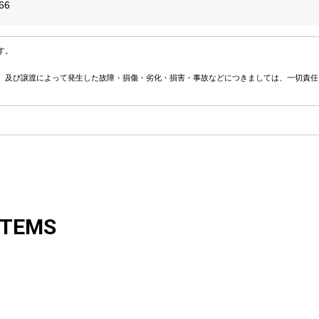
66
す。
、及び譲渡によって発生した故障・損傷・劣化・損害・事故などにつきましては、一切責任
ITEMS