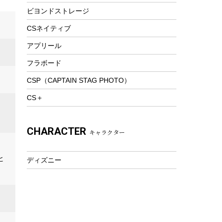
ビヨンドストレージ
ツール&アクセサリー
トレッキング
CSネイティブ
トレッキングステッキ
アプリール
トレッキングアクセサリー
フラボード
プレイグッズ
CSP（CAPTAIN STAG PHOTO）
ウェルネス
CS＋
アクセサリー
、
ウェア、タオル
CHARACTER
キャラクター
フィットネス
ウェア
ヒ
ディズニー
アクセサリー