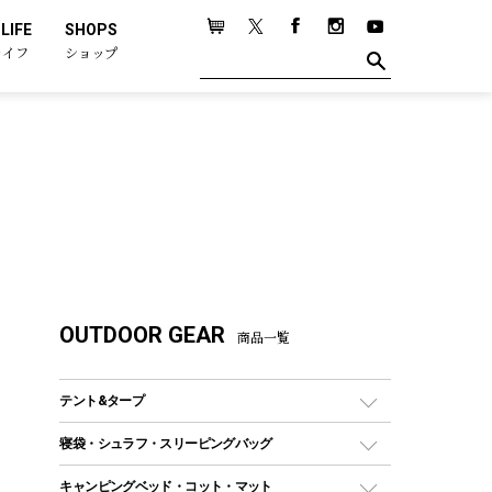
LIFE
SHOPS
ライフ
ショップ
OUTDOOR GEAR
商品一覧
テント&タープ
テント
寝袋・シュラフ・スリーピングバッグ
ドームテント
レクタングラー型（封筒型）シュラフ
キャンピングベッド・コット・マット