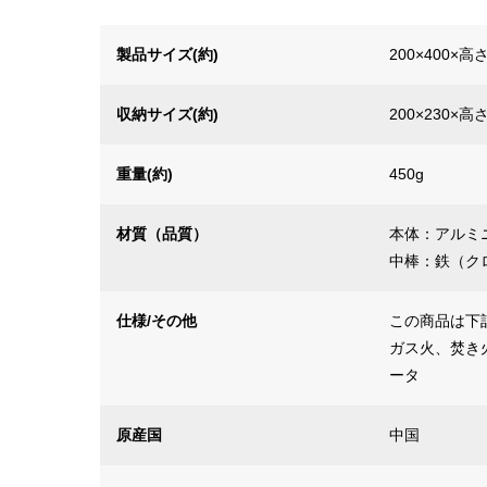
製品サイズ(約)
200×400×高
収納サイズ(約)
200×230×高
重量(約)
450g
材質（品質）
本体：アルミ
中棒：鉄（ク
仕様/その他
この商品は下
ガス火、焚き
ータ
原産国
中国