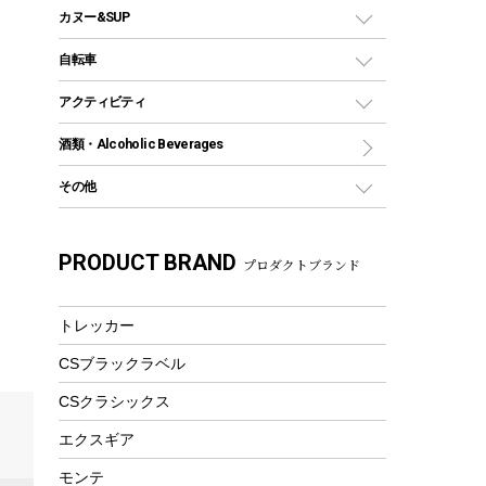
コンテナ
バックパック&バッグ
カヌー&SUP
プラスチックボトル
シェラカップ
ペグ
鉄板、アミ
ウォーターボトル
デイパック、ウェストバッグ
ディズニーボトル
ポール
クッキングツール
インフレータブル
自転車
焚き火台&ストーブ
保冷剤
リュック、バックパック
グランドシート
トング
カヌー
火起こし
折りたたみ自転車
アクティビティ
トートバッグ、サコッシュ
ガイドロープ
ナイフ
カヤック
火消し
スポーツサイクル
マリン
酒類・Alcoholic Beverages
ショッピングキャリー
ツール
食器類
SUP
バーベキューツール
シティサイクル
スーツケース
ボディボード
その他
カトラリー
パドル
焚き火アクセサリー
子供向け自転車
その他アウトドア雑貨
ラッシュガード
ガーデニング
タンブラー
フローティングベスト
スモーカー、燻製器
自転車部品
ビーチサンダル
カラビナ
PRODUCT BRAND
湯たんぽ
マグカップ、カップ
プロダクトブランド
ヘルメット
燃料・着火剤・炭
テント
自転車用アクセサリー
レイン
防災用品
ステンレスボトル
エアーポンプ
パラソル
スプレー関係
自転車ウェア
トレッカー
フードボトル
フローティングベスト
アクセサリー
ツール、他
CSブラックラベル
ヘルメット
コーヒー&ミル
エアーポンプ
CSクラシックス
トレー
ビーチテント
ランチョンマット
エクスギア
ウィンター
ランチボックス
モンテ