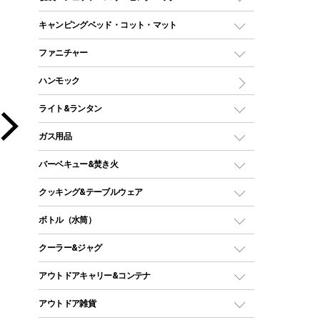
ドームテント
レクタングラー型（封筒型）シュラフ
キャンピングベッド・コット・マット
ツールームテント
マミー型（人形型）シュラフ
キャンピングベッド・コット
ファニチャー
ワンポールテント
インナーシュラフ
マット
アウトドアテーブル
ハンモック
シェルターテント
インフレータブルマット
ワンタッチテント
アウトドアチェア
ライト&ランタン
ピロー
ソロテント
レジャーシート
LEDランタン
ガス用品
ロッジ型・オリジナルテント
ファニチャーアクセサリー
ガスランタン
ガスバーナー
タープ
バーベキュー&焚き火
オイルランタン
ガスコンロ
ヘキサタープ
バーベキューコンロ、グリル
クッキング&テーブルウェア
ランタンスタンド
スクエアタープ（レクタタープ）
ガス缶
スタンダードタイプグリル
ダッチオーブン
ボトル（水筒）
LEDライト
メッシュタープ
ガスランタン
焚き火台タイプ（ロースタイル）グリル
スキレット
ステンレスボトル
クーラー&ジャグ
自立式タープ
ヘッドライト
ガストーチ、ライター
卓上タイプグリル
ホットサンドメーカー
シェルター（スクリーンタープ）
スクリュータイプ
キャンドル
クーラーボックス
アウトドアキャリー&コンテナ
パーティータイプグリル
クッカー、コッヘル
パラソル
コップ付きタイプ
多用途タイプグリル
クーラーバッグ
アウトドアキャリー
アウトドア雑貨
クッカーセット
テントアクセサリー
ワンタッチタイプ
ソロキャンプ用グリル
ウォータージャグ