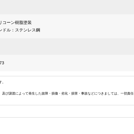
リコーン樹脂塗装
ンドル：ステンレス鋼
73
す。
、及び譲渡によって発生した故障・損傷・劣化・損害・事故などにつきましては、一切責任