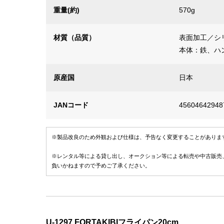
重量(約)
570g
材質（品質）
表面加工／シ
本体：鉄、ハ
原産国
日本
JANコード
45604642948
※製品改良のため外観および仕様は、予告なく変更することがありま
※レンタル等による貸し出し、オークション等による転売や中古販売
負いかねますので予めご了承ください。
U-1297 FORTAKIBIフライパン20cm