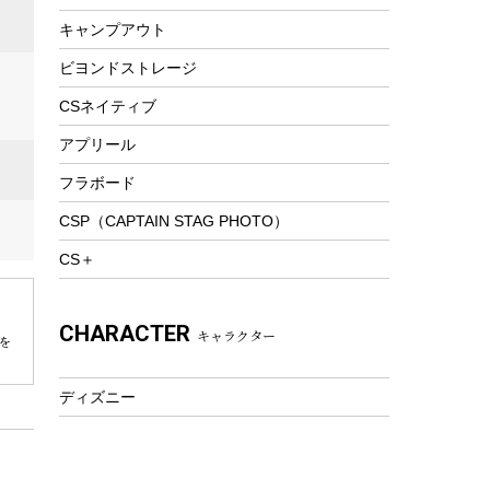
スノーシュー
ピクニックセット
キャンプアウト
防寒ウェア
ビヨンドストレージ
ツール&アクセサリー
トレッキング
CSネイティブ
トレッキングステッキ
アプリール
トレッキングアクセサリー
フラボード
プレイグッズ
CSP（CAPTAIN STAG PHOTO）
ウェルネス
CS＋
アクセサリー
ウェア、タオル
CHARACTER
キャラクター
フィットネス
を
ウェア
ディズニー
アクセサリー