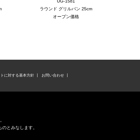
UG-1581
m
ラウンド グリルパン 25cm
スクエア
オープン価格
ントに対する基本方針
お問い合わせ
す。
ものとみなします。