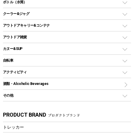
ダッチオーブン
ボトル（水筒）
LEDライト
メッシュタープ
ガスランタン
焚き火台タイプ（ロースタイル）グリル
スキレット
ステンレスボトル
クーラー&ジャグ
自立式タープ
ヘッドライト
ガストーチ、ライター
卓上タイプグリル
ホットサンドメーカー
シェルター（スクリーンタープ）
スクリュータイプ
キャンドル
クーラーボックス
アウトドアキャリー&コンテナ
パーティータイプグリル
クッカー、コッヘル
パラソル
コップ付きタイプ
多用途タイプグリル
クーラーバッグ
アウトドアキャリー
アウトドア雑貨
クッカーセット
テントアクセサリー
ワンタッチタイプ
ソロキャンプ用グリル
ウォータージャグ
コンテナ
バックパック&バッグ
カヌー&SUP
プラスチックボトル
シェラカップ
ペグ
鉄板、アミ
ウォーターボトル
デイパック、ウェストバッグ
ディズニーボトル
ポール
クッキングツール
インフレータブル
自転車
焚き火台&ストーブ
保冷剤
リュック、バックパック
グランドシート
トング
カヌー
火起こし
折りたたみ自転車
アクティビティ
トートバッグ、サコッシュ
ガイドロープ
ナイフ
カヤック
火消し
スポーツサイクル
マリン
酒類・Alcoholic Beverages
ショッピングキャリー
ツール
食器類
SUP
バーベキューツール
シティサイクル
スーツケース
ボディボード
その他
カトラリー
パドル
焚き火アクセサリー
子供向け自転車
その他アウトドア雑貨
ラッシュガード
ガーデニング
タンブラー
フローティングベスト
スモーカー、燻製器
自転車部品
ビーチサンダル
カラビナ
PRODUCT BRAND
プロダクトブランド
湯たんぽ
マグカップ、カップ
ヘルメット
燃料・着火剤・炭
テント
自転車用アクセサリー
レイン
防災用品
ステンレスボトル
エアーポンプ
トレッカー
パラソル
スプレー関係
自転車ウェア