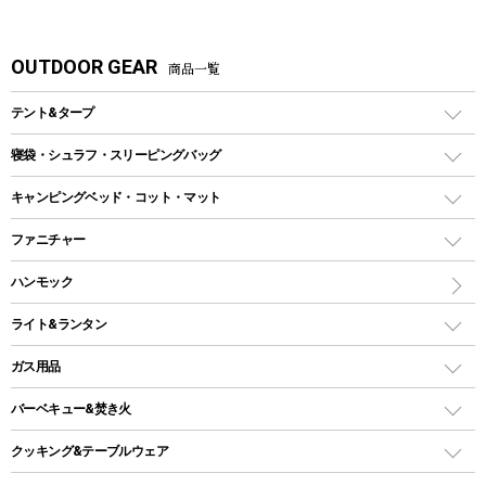
OUTDOOR GEAR
商品一覧
テント&タープ
テント
寝袋・シュラフ・スリーピングバッグ
ドームテント
レクタングラー型（封筒型）シュラフ
キャンピングベッド・コット・マット
ツールームテント
マミー型（人形型）シュラフ
キャンピングベッド・コット
ファニチャー
ワンポールテント
インナーシュラフ
マット
アウトドアテーブル
ハンモック
シェルターテント
インフレータブルマット
ワンタッチテント
アウトドアチェア
ライト&ランタン
ピロー
ソロテント
レジャーシート
LEDランタン
ガス用品
ロッジ型・オリジナルテント
ファニチャーアクセサリー
ガスランタン
ガスバーナー
タープ
バーベキュー&焚き火
オイルランタン
ガスコンロ
ヘキサタープ
バーベキューコンロ、グリル
クッキング&テーブルウェア
ランタンスタンド
スクエアタープ（レクタタープ）
ガス缶
スタンダードタイプグリル