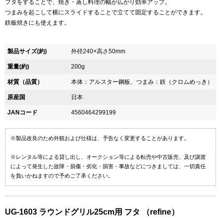
フタをすることで、焼き・蒸し料理の幅が広がり効率アップ。
つまみを起こして横にスライドすることで立てて固定することができます。
鉄板焼きにも使えます。
製品サイズ(約)
外径240×高さ50mm
重量(約)
200g
材質（品質）
本体：アルスター鋼板、つまみ：鉄（クロムめっき）
原産国
日本
JANコード
4560464299199
※製品改良のため外観および仕様は、予告なく変更することがあります。
※レンタル等による貸し出し、オークション等による転売や中古販売、及び譲渡
によって発生した故障・損傷・劣化・損害・事故などにつきましては、一切責任
を負いかねますので予めご了承ください。
UG-1603 ラウンドグリル25cm用 フタ （refine）