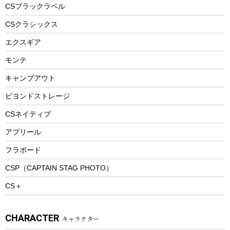
フードボトル
フローティングベスト
アクセサリー
ツール、他
CSブラックラベル
ヘルメット
コーヒー&ミル
CSクラシックス
エアーポンプ
トレー
エクスギア
ビーチテント
ランチョンマット
モンテ
ウィンター
ランチボックス
キャンプアウト
スノーシュー
ピクニックセット
防寒ウェア
ビヨンドストレージ
ツール&アクセサリー
CSネイティブ
トレッキング
アプリール
トレッキングステッキ
フラボード
トレッキングアクセサリー
CSP（CAPTAIN STAG PHOTO）
プレイグッズ
CS＋
ウェルネス
アクセサリー
CHARACTER
キャラクター
ウェア、タオル