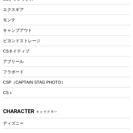
エアーポンプ
トレー
エクスギア
ビーチテント
ランチョンマット
モンテ
ウィンター
ランチボックス
キャンプアウト
スノーシュー
ピクニックセット
防寒ウェア
ビヨンドストレージ
ツール&アクセサリー
CSネイティブ
トレッキング
アプリール
トレッキングステッキ
フラボード
トレッキングアクセサリー
CSP（CAPTAIN STAG PHOTO）
プレイグッズ
CS＋
ウェルネス
アクセサリー
CHARACTER
キャラクター
ウェア、タオル
フィットネス
ディズニー
ウェア