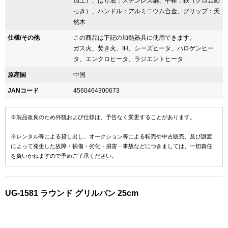
加工）、はり底：ステンレス鋼、中棒：鉄（クロムめ
っき）、ハンドル：アルミニウム合金、グリップ：天
然木
仕様/その他
この商品は下記の加熱器具に使用できます。
ガス火、焚き火、IH、シーズヒータ、ハロゲンヒー
タ、エンクロヒータ、ラジエントヒータ
原産国
中国
JANコード
4560464300673
※製品改良のため外観および仕様は、予告なく変更することがあります。
※レンタル等による貸し出し、オークション等による転売や中古販売、及び譲渡
によって発生した故障・損傷・劣化・損害・事故などにつきましては、一切責任
を負いかねますので予めご了承ください。
UG-1581 ラウンド グリルパン 25cm