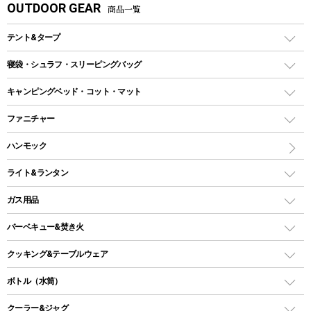
OUTDOOR GEAR
商品一覧
テント&タープ
テント
寝袋・シュラフ・スリーピングバッグ
ドームテント
レクタングラー型（封筒型）シュラフ
キャンピングベッド・コット・マット
ツールームテント
マミー型（人形型）シュラフ
キャンピングベッド・コット
ファニチャー
ワンポールテント
インナーシュラフ
マット
アウトドアテーブル
ハンモック
シェルターテント
インフレータブルマット
ワンタッチテント
アウトドアチェア
ライト&ランタン
ピロー
ソロテント
レジャーシート
LEDランタン
ガス用品
ロッジ型・オリジナルテント
ファニチャーアクセサリー
ガスランタン
ガスバーナー
タープ
バーベキュー&焚き火
オイルランタン
ガスコンロ
ヘキサタープ
バーベキューコンロ、グリル
クッキング&テーブルウェア
ランタンスタンド
スクエアタープ（レクタタープ）
ガス缶
スタンダードタイプグリル
ダッチオーブン
ボトル（水筒）
LEDライト
メッシュタープ
ガスランタン
焚き火台タイプ（ロースタイル）グリル
スキレット
ステンレスボトル
クーラー&ジャグ
自立式タープ
ヘッドライト