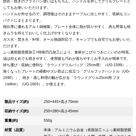
炒め・焼きのフライパン使いはもちろん、ハンドルを外してグリルプレートと
してもお使いいただけます。
ハンドルが外せるので、調理後はそのままテーブルに出しやすく、収納もコン
パクトにまとまります。
熱伝導に優れるアルミ鋳物製。プレート全体に熱が回りやすく、肉も野菜も焼
きムラを抑えておいしく仕上げやすくなります。
ガス火・焚き火・IH等、オール熱源対応で、キャンプでも自宅でもお使いいた
だけます。
ふっ素樹脂塗膜加工×特殊凹凸加工により、食材がこびりつきにくいのが特長。
油は控えめでも焼きやすく、使用後も汚れが落ちやすくお手入れが簡単です。
持ち運び・収納に便利な「ラウンドグリルバッグ〈25cm用〉（UG-1599）」、
熱くなったプレートの移動やズレ防止に役立つ「グリルフックハンドル（UG-
1590）」、焼き・蒸し料理の幅が広がる「ラウンドグリル25cm用 フタ
（refine）（UG-1603）」が使えます。
製品サイズ(約)
250×445×高さ70mm
収納サイズ(約)
250×280×高さ45mm
重量(約)
550g
材質（品質）
本体：アルミニウム合金（表面加工＝ふっ素樹脂塗膜