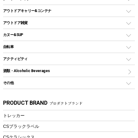
ガストーチ、ライター
卓上タイプグリル
ホットサンドメーカー
シェルター（スクリーンタープ）
スクリュータイプ
キャンドル
クーラーボックス
アウトドアキャリー&コンテナ
パーティータイプグリル
クッカー、コッヘル
パラソル
コップ付きタイプ
多用途タイプグリル
クーラーバッグ
アウトドアキャリー
アウトドア雑貨
クッカーセット
テントアクセサリー
ワンタッチタイプ
ソロキャンプ用グリル
ウォータージャグ
コンテナ
バックパック&バッグ
カヌー&SUP
プラスチックボトル
シェラカップ
ペグ
鉄板、アミ
ウォーターボトル
デイパック、ウェストバッグ
ディズニーボトル
ポール
クッキングツール
インフレータブル
自転車
焚き火台&ストーブ
保冷剤
リュック、バックパック
グランドシート
トング
カヌー
火起こし
折りたたみ自転車
アクティビティ
トートバッグ、サコッシュ
ガイドロープ
ナイフ
カヤック
火消し
スポーツサイクル
マリン
酒類・Alcoholic Beverages
ショッピングキャリー
ツール
食器類
SUP
バーベキューツール
シティサイクル
スーツケース
ボディボード
その他
カトラリー
パドル
焚き火アクセサリー
子供向け自転車
その他アウトドア雑貨
ラッシュガード
ガーデニング
タンブラー
フローティングベスト
スモーカー、燻製器
自転車部品
ビーチサンダル
カラビナ
PRODUCT BRAND
プロダクトブランド
湯たんぽ
マグカップ、カップ
ヘルメット
燃料・着火剤・炭
テント
自転車用アクセサリー
レイン
防災用品
ステンレスボトル
エアーポンプ
トレッカー
パラソル
スプレー関係
自転車ウェア
フードボトル
フローティングベスト
アクセサリー
ツール、他
CSブラックラベル
ヘルメット
コーヒー&ミル
CSクラシックス