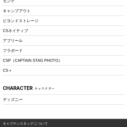
モンテ
ウィンター
ランチボックス
キャンプアウト
スノーシュー
ピクニックセット
防寒ウェア
ビヨンドストレージ
ツール&アクセサリー
CSネイティブ
トレッキング
アプリール
トレッキングステッキ
フラボード
トレッキングアクセサリー
CSP（CAPTAIN STAG PHOTO）
プレイグッズ
CS＋
ウェルネス
アクセサリー
CHARACTER
キャラクター
ウェア、タオル
フィットネス
ディズニー
ウェア
アクセサリー
キャプテンスタッグ について