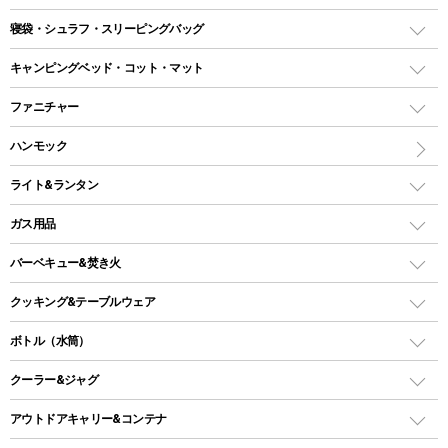
テント
寝袋・シュラフ・スリーピングバッグ
ドームテント
レクタングラー型（封筒型）シュラフ
キャンピングベッド・コット・マット
ツールームテント
マミー型（人形型）シュラフ
キャンピングベッド・コット
ファニチャー
ワンポールテント
インナーシュラフ
マット
アウトドアテーブル
ハンモック
シェルターテント
インフレータブルマット
ワンタッチテント
アウトドアチェア
ライト&ランタン
ピロー
ソロテント
レジャーシート
LEDランタン
ガス用品
ロッジ型・オリジナルテント
ファニチャーアクセサリー
ガスランタン
ガスバーナー
タープ
バーベキュー&焚き火
オイルランタン
ガスコンロ
ヘキサタープ
バーベキューコンロ、グリル
クッキング&テーブルウェア
ランタンスタンド
スクエアタープ（レクタタープ）
ガス缶
スタンダードタイプグリル
ダッチオーブン
ボトル（水筒）
LEDライト
メッシュタープ
ガスランタン
焚き火台タイプ（ロースタイル）グリル
スキレット
ステンレスボトル
クーラー&ジャグ
自立式タープ
ヘッドライト
ガストーチ、ライター
卓上タイプグリル
ホットサンドメーカー
シェルター（スクリーンタープ）
スクリュータイプ
キャンドル
クーラーボックス
アウトドアキャリー&コンテナ
パーティータイプグリル
クッカー、コッヘル
パラソル
コップ付きタイプ
多用途タイプグリル