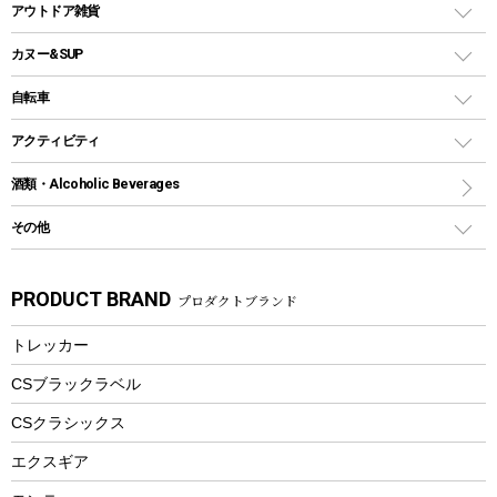
クーラーバッグ
アウトドアキャリー
アウトドア雑貨
クッカーセット
テントアクセサリー
ワンタッチタイプ
ソロキャンプ用グリル
ウォータージャグ
コンテナ
バックパック&バッグ
カヌー&SUP
プラスチックボトル
シェラカップ
ペグ
鉄板、アミ
ウォーターボトル
デイパック、ウェストバッグ
ディズニーボトル
ポール
クッキングツール
インフレータブル
自転車
焚き火台&ストーブ
保冷剤
リュック、バックパック
グランドシート
トング
カヌー
火起こし
折りたたみ自転車
アクティビティ
トートバッグ、サコッシュ
ガイドロープ
ナイフ
カヤック
火消し
スポーツサイクル
マリン
酒類・Alcoholic Beverages
ショッピングキャリー
ツール
食器類
SUP
バーベキューツール
シティサイクル
スーツケース
ボディボード
その他
カトラリー
パドル
焚き火アクセサリー
子供向け自転車
その他アウトドア雑貨
ラッシュガード
ガーデニング
タンブラー
フローティングベスト
スモーカー、燻製器
自転車部品
ビーチサンダル
カラビナ
PRODUCT BRAND
プロダクトブランド
湯たんぽ
マグカップ、カップ
ヘルメット
燃料・着火剤・炭
テント
自転車用アクセサリー
レイン
防災用品
ステンレスボトル
エアーポンプ
トレッカー
パラソル
スプレー関係
自転車ウェア
フードボトル
フローティングベスト
アクセサリー
ツール、他
CSブラックラベル
ヘルメット
コーヒー&ミル
CSクラシックス
エアーポンプ
トレー
エクスギア
ビーチテント
ランチョンマット