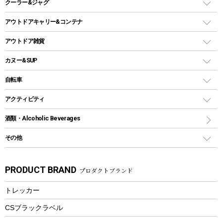
ステンレスボトル
クーラー&ジャグ
自立式タープ
ヘッドライト
ガストーチ、ライター
卓上タイプグリル
ホットサンドメーカー
シェルター（スクリーンタープ）
スクリュータイプ
キャンドル
クーラーボックス
アウトドアキャリー&コンテナ
パーティータイプグリル
クッカー、コッヘル
パラソル
コップ付きタイプ
多用途タイプグリル
クーラーバッグ
アウトドアキャリー
アウトドア雑貨
クッカーセット
テントアクセサリー
ワンタッチタイプ
ソロキャンプ用グリル
ウォータージャグ
コンテナ
バックパック&バッグ
カヌー&SUP
プラスチックボトル
シェラカップ
ペグ
鉄板、アミ
ウォーターボトル
デイパック、ウェストバッグ
ディズニーボトル
ポール
クッキングツール
インフレータブル
自転車
焚き火台&ストーブ
保冷剤
リュック、バックパック
グランドシート
トング
カヌー
火起こし
折りたたみ自転車
アクティビティ
トートバッグ、サコッシュ
ガイドロープ
ナイフ
カヤック
火消し
スポーツサイクル
マリン
酒類・Alcoholic Beverages
ショッピングキャリー
ツール
食器類
SUP
バーベキューツール
シティサイクル
スーツケース
ボディボード
その他
カトラリー
パドル
焚き火アクセサリー
子供向け自転車
その他アウトドア雑貨
ラッシュガード
ガーデニング
タンブラー
フローティングベスト
スモーカー、燻製器
自転車部品
ビーチサンダル
カラビナ
PRODUCT BRAND
プロダクトブランド
湯たんぽ
マグカップ、カップ
ヘルメット
燃料・着火剤・炭
テント
自転車用アクセサリー
レイン
防災用品
ステンレスボトル
エアーポンプ
トレッカー
パラソル
スプレー関係
自転車ウェア
フードボトル
フローティングベスト
アクセサリー
ツール、他
CSブラックラベル
ヘルメット
コーヒー&ミル