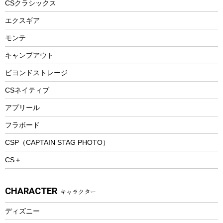
CSクラシックス
エアーポンプ
トレー
エクスギア
ビーチテント
ランチョンマット
モンテ
ウィンター
ランチボックス
キャンプアウト
スノーシュー
ピクニックセット
防寒ウェア
ビヨンドストレージ
ツール&アクセサリー
CSネイティブ
トレッキング
アプリール
トレッキングステッキ
フラボード
トレッキングアクセサリー
CSP（CAPTAIN STAG PHOTO）
プレイグッズ
CS＋
ウェルネス
アクセサリー
CHARACTER
キャラクター
ウェア、タオル
フィットネス
ディズニー
ウェア