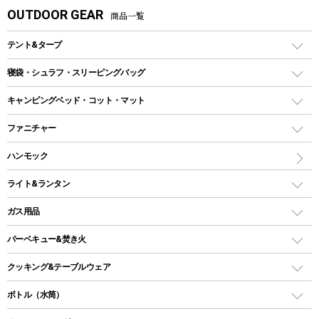
OUTDOOR GEAR
商品一覧
テント&タープ
テント
寝袋・シュラフ・スリーピングバッグ
ドームテント
レクタングラー型（封筒型）シュラフ
キャンピングベッド・コット・マット
ツールームテント
マミー型（人形型）シュラフ
キャンピングベッド・コット
ファニチャー
ワンポールテント
インナーシュラフ
マット
アウトドアテーブル
ハンモック
シェルターテント
インフレータブルマット
ワンタッチテント
アウトドアチェア
ライト&ランタン
ピロー
ソロテント
レジャーシート
LEDランタン
ガス用品
ロッジ型・オリジナルテント
ファニチャーアクセサリー
ガスランタン
ガスバーナー
タープ
バーベキュー&焚き火
オイルランタン
ガスコンロ
ヘキサタープ
バーベキューコンロ、グリル
クッキング&テーブルウェア
ランタンスタンド
スクエアタープ（レクタタープ）
ガス缶
スタンダードタイプグリル
ダッチオーブン
ボトル（水筒）
LEDライト
メッシュタープ
ガスランタン
焚き火台タイプ（ロースタイル）グリル
スキレット