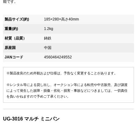
能です。
製品サイズ(約)
185×280×高さ40mm
重量(約)
1.2kg
材質（品質）
鋳鉄
原産国
中国
JANコード
4560464249552
※製品改良のため外観および仕様は、予告なく変更することがあります。
※レンタル等による貸し出し、オークション等による転売や中古販売、及び譲渡
によって発生した故障・損傷・劣化・損害・事故などにつきましては、一切責任
を負いかねますので予めご了承ください。
UG-3016 マルチ ミニパン