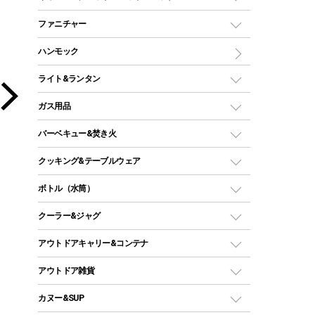
ツールームテント
マミー型（人形型）シュラフ
キャンピングベッド・コット
ファニチャー
ワンポールテント
インナーシュラフ
マット
アウトドアテーブル
ハンモック
シェルターテント
インフレータブルマット
ワンタッチテント
アウトドアチェア
ライト&ランタン
ピロー
ソロテント
レジャーシート
LEDランタン
ガス用品
ロッジ型・オリジナルテント
ファニチャーアクセサリー
ガスランタン
ガスバーナー
タープ
バーベキュー&焚き火
オイルランタン
ガスコンロ
ヘキサタープ
バーベキューコンロ、グリル
クッキング&テーブルウェア
ランタンスタンド
スクエアタープ（レクタタープ）
ガス缶
スタンダードタイプグリル
ダッチオーブン
ボトル（水筒）
LEDライト
メッシュタープ
ガスランタン
焚き火台タイプ（ロースタイル）グリル
スキレット
ステンレスボトル
クーラー&ジャグ
自立式タープ
ヘッドライト
ガストーチ、ライター
卓上タイプグリル
ホットサンドメーカー
シェルター（スクリーンタープ）
スクリュータイプ
キャンドル
クーラーボックス
アウトドアキャリー&コンテナ
パーティータイプグリル
クッカー、コッヘル
パラソル
コップ付きタイプ
多用途タイプグリル
クーラーバッグ
アウトドアキャリー
アウトドア雑貨
クッカーセット
テントアクセサリー
ワンタッチタイプ
ソロキャンプ用グリル
ウォータージャグ
コンテナ
バックパック&バッグ
カヌー&SUP
プラスチックボトル
シェラカップ
ペグ
鉄板、アミ
ウォーターボトル