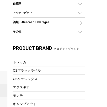
デイパック、ウェストバッグ
ディズニーボトル
ポール
クッキングツール
インフレータブル
自転車
焚き火台&ストーブ
保冷剤
リュック、バックパック
グランドシート
トング
カヌー
火起こし
折りたたみ自転車
アクティビティ
トートバッグ、サコッシュ
ガイドロープ
ナイフ
カヤック
火消し
スポーツサイクル
マリン
酒類・Alcoholic Beverages
ショッピングキャリー
ツール
食器類
SUP
バーベキューツール
シティサイクル
スーツケース
ボディボード
その他
カトラリー
パドル
焚き火アクセサリー
子供向け自転車
その他アウトドア雑貨
ラッシュガード
ガーデニング
タンブラー
フローティングベスト
スモーカー、燻製器
自転車部品
ビーチサンダル
カラビナ
PRODUCT BRAND
湯たんぽ
マグカップ、カップ
プロダクトブランド
ヘルメット
燃料・着火剤・炭
テント
自転車用アクセサリー
レイン
防災用品
ステンレスボトル
エアーポンプ
パラソル
スプレー関係
自転車ウェア
トレッカー
フードボトル
フローティングベスト
アクセサリー
ツール、他
CSブラックラベル
ヘルメット
コーヒー&ミル
エアーポンプ
CSクラシックス
トレー
ビーチテント
ランチョンマット
エクスギア
ウィンター
ランチボックス
モンテ
スノーシュー
ピクニックセット
キャンプアウト
防寒ウェア