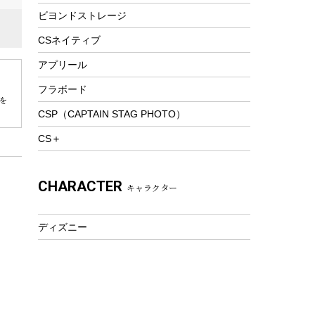
ビヨンドストレージ
ツール&アクセサリー
トレッキング
CSネイティブ
トレッキングステッキ
アプリール
トレッキングアクセサリー
フラボード
を
プレイグッズ
CSP（CAPTAIN STAG PHOTO）
ウェルネス
CS＋
アクセサリー
ウェア、タオル
CHARACTER
キャラクター
フィットネス
ウェア
ディズニー
アクセサリー