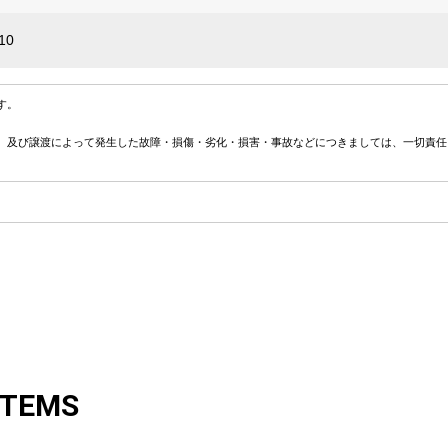
10
す。
、及び譲渡によって発生した故障・損傷・劣化・損害・事故などにつきましては、一切責任
ITEMS