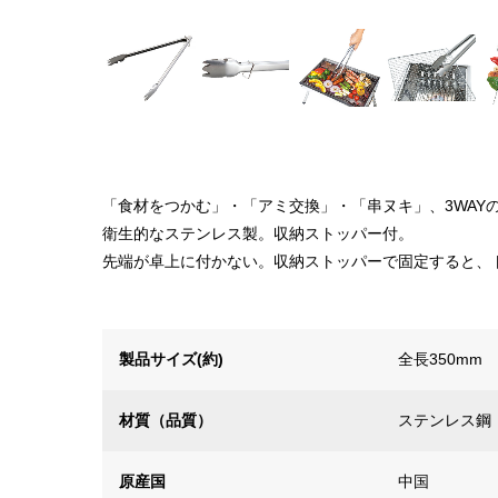
「食材をつかむ」・「アミ交換」・「串ヌキ」、3WAY
衛生的なステンレス製。収納ストッパー付。
先端が卓上に付かない。収納ストッパーで固定すると、
製品サイズ(約)
全長350mm
材質（品質）
ステンレス鋼
原産国
中国