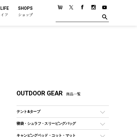
LIFE
SHOPS
ライフ
ショップ
OUTDOOR GEAR
商品一覧
テント&タープ
テント
寝袋・シュラフ・スリーピングバッグ
ドームテント
レクタングラー型（封筒型）シュラフ
キャンピングベッド・コット・マット