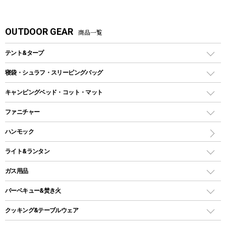
OUTDOOR GEAR
商品一覧
テント&タープ
テント
寝袋・シュラフ・スリーピングバッグ
ドームテント
レクタングラー型（封筒型）シュラフ
キャンピングベッド・コット・マット
ツールームテント
マミー型（人形型）シュラフ
キャンピングベッド・コット
ファニチャー
ワンポールテント
インナーシュラフ
マット
アウトドアテーブル
ハンモック
シェルターテント
インフレータブルマット
ワンタッチテント
アウトドアチェア
ライト&ランタン
ピロー
ソロテント
レジャーシート
LEDランタン
ガス用品
ロッジ型・オリジナルテント
ファニチャーアクセサリー
ガスランタン
ガスバーナー
タープ
バーベキュー&焚き火
オイルランタン
ガスコンロ
ヘキサタープ
バーベキューコンロ、グリル
クッキング&テーブルウェア
ランタンスタンド
スクエアタープ（レクタタープ）
ガス缶
スタンダードタイプグリル