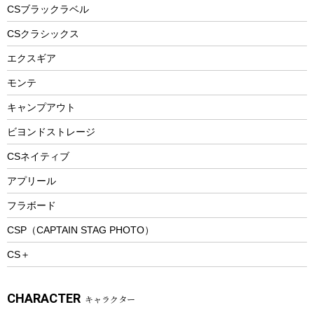
フードボトル
フローティングベスト
アクセサリー
ツール、他
CSブラックラベル
ヘルメット
コーヒー&ミル
CSクラシックス
エアーポンプ
トレー
エクスギア
ビーチテント
ランチョンマット
モンテ
ウィンター
ランチボックス
キャンプアウト
スノーシュー
ピクニックセット
防寒ウェア
ビヨンドストレージ
ツール&アクセサリー
CSネイティブ
トレッキング
アプリール
トレッキングステッキ
フラボード
トレッキングアクセサリー
CSP（CAPTAIN STAG PHOTO）
プレイグッズ
CS＋
ウェルネス
アクセサリー
CHARACTER
キャラクター
ウェア、タオル