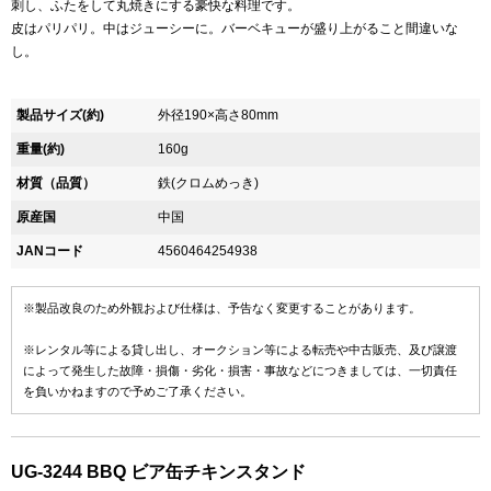
刺し、ふたをして丸焼きにする豪快な料理です。
皮はパリパリ。中はジューシーに。バーベキューが盛り上がること間違いな
し。
製品サイズ(約)
外径190×高さ80mm
重量(約)
160g
材質（品質）
鉄(クロムめっき)
原産国
中国
JANコード
4560464254938
※製品改良のため外観および仕様は、予告なく変更することがあります。
※レンタル等による貸し出し、オークション等による転売や中古販売、及び譲渡
によって発生した故障・損傷・劣化・損害・事故などにつきましては、一切責任
を負いかねますので予めご了承ください。
UG-3244 BBQ ビア缶チキンスタンド