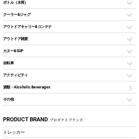
ダッチオーブン
ボトル（水筒）
LEDライト
メッシュタープ
ガスランタン
焚き火台タイプ（ロースタイル）グリル
スキレット
ステンレスボトル
クーラー&ジャグ
自立式タープ
ヘッドライト
ガストーチ、ライター
卓上タイプグリル
ホットサンドメーカー
シェルター（スクリーンタープ）
スクリュータイプ
キャンドル
クーラーボックス
アウトドアキャリー&コンテナ
パーティータイプグリル
クッカー、コッヘル
パラソル
コップ付きタイプ
多用途タイプグリル
クーラーバッグ
アウトドアキャリー
アウトドア雑貨
クッカーセット
テントアクセサリー
ワンタッチタイプ
ソロキャンプ用グリル
ウォータージャグ
コンテナ
バックパック&バッグ
カヌー&SUP
プラスチックボトル
シェラカップ
ペグ
鉄板、アミ
ウォーターボトル
デイパック、ウェストバッグ
ディズニーボトル
ポール
クッキングツール
インフレータブル
自転車
焚き火台&ストーブ
保冷剤
リュック、バックパック
グランドシート
トング
カヌー
火起こし
折りたたみ自転車
アクティビティ
トートバッグ、サコッシュ
ガイドロープ
ナイフ
カヤック
火消し
スポーツサイクル
マリン
酒類・Alcoholic Beverages
ショッピングキャリー
ツール
食器類
SUP
バーベキューツール
シティサイクル
スーツケース
ボディボード
その他
カトラリー
パドル
焚き火アクセサリー
子供向け自転車
その他アウトドア雑貨
ラッシュガード
ガーデニング
タンブラー
フローティングベスト
スモーカー、燻製器
自転車部品
ビーチサンダル
カラビナ
PRODUCT BRAND
プロダクトブランド
湯たんぽ
マグカップ、カップ
ヘルメット
燃料・着火剤・炭
テント
自転車用アクセサリー
レイン
防災用品
ステンレスボトル
エアーポンプ
トレッカー
パラソル
スプレー関係
自転車ウェア