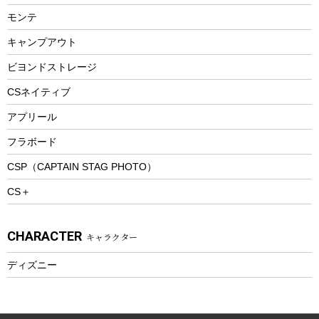
ランチョンマット
モンテ
ウィンター
ランチボックス
キャンプアウト
スノーシュー
ピクニックセット
防寒ウェア
ビヨンドストレージ
ツール&アクセサリー
CSネイティブ
トレッキング
アプリール
トレッキングステッキ
フラボード
トレッキングアクセサリー
CSP（CAPTAIN STAG PHOTO）
プレイグッズ
CS＋
ウェルネス
アクセサリー
CHARACTER
キャラクター
ウェア、タオル
フィットネス
ディズニー
ウェア
アクセサリー