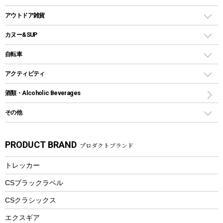
クッカー、コッヘル
パラソル
コップ付きタイプ
多用途タイプグリル
クーラーバッグ
アウトドアキャリー
アウトドア雑貨
クッカーセット
テントアクセサリー
ワンタッチタイプ
ソロキャンプ用グリル
ウォータージャグ
コンテナ
バックパック&バッグ
カヌー&SUP
プラスチックボトル
シェラカップ
ペグ
鉄板、アミ
ウォーターボトル
デイパック、ウェストバッグ
ディズニーボトル
ポール
クッキングツール
インフレータブル
自転車
焚き火台&ストーブ
保冷剤
リュック、バックパック
グランドシート
トング
カヌー
火起こし
折りたたみ自転車
アクティビティ
トートバッグ、サコッシュ
ガイドロープ
ナイフ
カヤック
火消し
スポーツサイクル
マリン
酒類・Alcoholic Beverages
ショッピングキャリー
ツール
食器類
SUP
バーベキューツール
シティサイクル
スーツケース
ボディボード
その他
カトラリー
パドル
焚き火アクセサリー
子供向け自転車
その他アウトドア雑貨
ラッシュガード
ガーデニング
タンブラー
フローティングベスト
スモーカー、燻製器
自転車部品
ビーチサンダル
カラビナ
PRODUCT BRAND
プロダクトブランド
湯たんぽ
マグカップ、カップ
ヘルメット
燃料・着火剤・炭
テント
自転車用アクセサリー
レイン
防災用品
ステンレスボトル
エアーポンプ
トレッカー
パラソル
スプレー関係
自転車ウェア
フードボトル
フローティングベスト
アクセサリー
ツール、他
CSブラックラベル
ヘルメット
コーヒー&ミル
CSクラシックス
エアーポンプ
トレー
エクスギア
ビーチテント