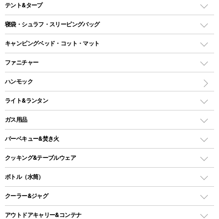
テント&タープ
テント
寝袋・シュラフ・スリーピングバッグ
ドームテント
レクタングラー型（封筒型）シュラフ
キャンピングベッド・コット・マット
ツールームテント
マミー型（人形型）シュラフ
キャンピングベッド・コット
ファニチャー
ワンポールテント
インナーシュラフ
マット
アウトドアテーブル
ハンモック
シェルターテント
インフレータブルマット
ワンタッチテント
アウトドアチェア
ライト&ランタン
ピロー
ソロテント
レジャーシート
LEDランタン
ガス用品
ロッジ型・オリジナルテント
ファニチャーアクセサリー
ガスランタン
ガスバーナー
タープ
バーベキュー&焚き火
オイルランタン
ガスコンロ
ヘキサタープ
バーベキューコンロ、グリル
クッキング&テーブルウェア
ランタンスタンド
スクエアタープ（レクタタープ）
ガス缶
スタンダードタイプグリル
ダッチオーブン
ボトル（水筒）
LEDライト
メッシュタープ
ガスランタン
焚き火台タイプ（ロースタイル）グリル
スキレット
ステンレスボトル
クーラー&ジャグ
自立式タープ
ヘッドライト
ガストーチ、ライター
卓上タイプグリル
ホットサンドメーカー
シェルター（スクリーンタープ）
スクリュータイプ
キャンドル
クーラーボックス
アウトドアキャリー&コンテナ
パーティータイプグリル