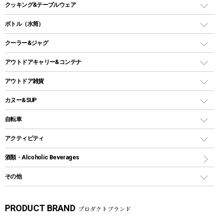
ガスコンロ
バーベキューコンロ、グリル
クッキング&テーブルウェア
ランタンスタンド
スクエアタープ（レクタタープ）
ガス缶
スタンダードタイプグリル
ダッチオーブン
ボトル（水筒）
LEDライト
メッシュタープ
ガスランタン
焚き火台タイプ（ロースタイル）グリル
スキレット
ステンレスボトル
クーラー&ジャグ
自立式タープ
ヘッドライト
ガストーチ、ライター
卓上タイプグリル
ホットサンドメーカー
シェルター（スクリーンタープ）
スクリュータイプ
キャンドル
クーラーボックス
アウトドアキャリー&コンテナ
パーティータイプグリル
クッカー、コッヘル
パラソル
コップ付きタイプ
多用途タイプグリル
クーラーバッグ
アウトドアキャリー
アウトドア雑貨
クッカーセット
テントアクセサリー
ワンタッチタイプ
ソロキャンプ用グリル
ウォータージャグ
コンテナ
バックパック&バッグ
カヌー&SUP
プラスチックボトル
シェラカップ
ペグ
鉄板、アミ
ウォーターボトル
デイパック、ウェストバッグ
ディズニーボトル
ポール
クッキングツール
インフレータブル
自転車
焚き火台&ストーブ
保冷剤
リュック、バックパック
グランドシート
トング
カヌー
火起こし
折りたたみ自転車
アクティビティ
トートバッグ、サコッシュ
ガイドロープ
ナイフ
カヤック
火消し
スポーツサイクル
マリン
酒類・Alcoholic Beverages
ショッピングキャリー
ツール
食器類
SUP
バーベキューツール
シティサイクル
スーツケース
ボディボード
その他
カトラリー
パドル
焚き火アクセサリー
子供向け自転車
その他アウトドア雑貨
ラッシュガード
ガーデニング
タンブラー
フローティングベスト
スモーカー、燻製器
自転車部品
ビーチサンダル
カラビナ
PRODUCT BRAND
プロダクトブランド
湯たんぽ
マグカップ、カップ
ヘルメット
燃料・着火剤・炭
テント
自転車用アクセサリー
レイン