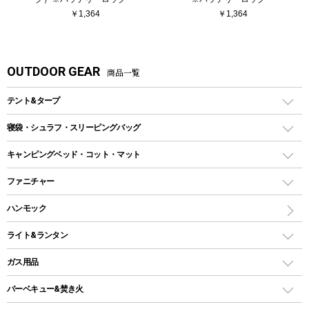
￥1,364
￥1,364
OUTDOOR GEAR
商品一覧
テント&タープ
テント
寝袋・シュラフ・スリーピングバッグ
ドームテント
レクタングラー型（封筒型）シュラフ
キャンピングベッド・コット・マット
ツールームテント
マミー型（人形型）シュラフ
キャンピングベッド・コット
ファニチャー
ワンポールテント
インナーシュラフ
マット
アウトドアテーブル
ハンモック
シェルターテント
インフレータブルマット
ワンタッチテント
アウトドアチェア
ライト&ランタン
ピロー
ソロテント
レジャーシート
LEDランタン
ガス用品
ロッジ型・オリジナルテント
ファニチャーアクセサリー
ガスランタン
ガスバーナー
タープ
バーベキュー&焚き火
オイルランタン
ヘキサタープ