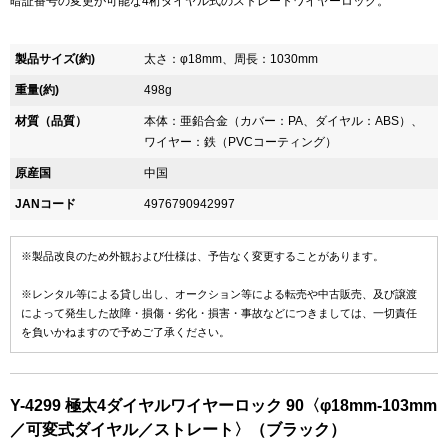
暗証番号の変更が可能な4桁ダイヤル式のストレートワイヤーロック。
製品サイズ(約)
太さ：φ18mm、周長：1030mm
重量(約)
498g
材質（品質）
本体：亜鉛合金（カバー：PA、ダイヤル：ABS）、
ワイヤー：鉄（PVCコーティング）
原産国
中国
JANコード
4976790942997
※製品改良のため外観および仕様は、予告なく変更することがあります。
※レンタル等による貸し出し、オークション等による転売や中古販売、及び譲渡
によって発生した故障・損傷・劣化・損害・事故などにつきましては、一切責任
を負いかねますので予めご了承ください。
Y-4299 極太4ダイヤルワイヤーロック 90〈φ18mm-103mm
／可変式ダイヤル／ストレート〉（ブラック）