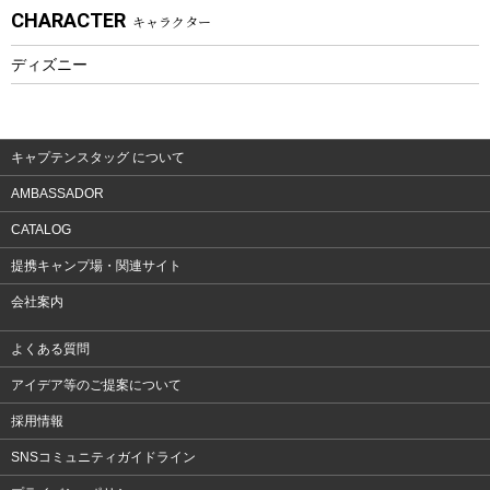
CHARACTER
キャラクター
ウェア、タオル
フィットネス
ディズニー
ウェア
アクセサリー
キャプテンスタッグ について
AMBASSADOR
CATALOG
提携キャンプ場・関連サイト
会社案内
よくある質問
アイデア等のご提案について
採用情報
SNSコミュニティガイドライン