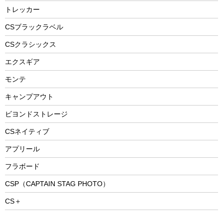
防災用品
ステンレスボトル
エアーポンプ
トレッカー
パラソル
スプレー関係
自転車ウェア
フードボトル
フローティングベスト
アクセサリー
ツール、他
CSブラックラベル
ヘルメット
コーヒー&ミル
CSクラシックス
エアーポンプ
トレー
エクスギア
ビーチテント
ランチョンマット
モンテ
ウィンター
ランチボックス
キャンプアウト
スノーシュー
ピクニックセット
防寒ウェア
ビヨンドストレージ
ツール&アクセサリー
CSネイティブ
トレッキング
アプリール
トレッキングステッキ
フラボード
トレッキングアクセサリー
CSP（CAPTAIN STAG PHOTO）
プレイグッズ
CS＋
ウェルネス
アクセサリー