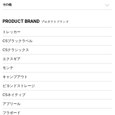
シティサイクル
スーツケース
ボディボード
その他
カトラリー
パドル
焚き火アクセサリー
子供向け自転車
その他アウトドア雑貨
ラッシュガード
ガーデニング
タンブラー
フローティングベスト
スモーカー、燻製器
自転車部品
ビーチサンダル
カラビナ
PRODUCT BRAND
プロダクトブランド
湯たんぽ
マグカップ、カップ
ヘルメット
燃料・着火剤・炭
テント
自転車用アクセサリー
レイン
防災用品
ステンレスボトル
エアーポンプ
トレッカー
パラソル
スプレー関係
自転車ウェア
フードボトル
フローティングベスト
アクセサリー
ツール、他
CSブラックラベル
ヘルメット
コーヒー&ミル
CSクラシックス
エアーポンプ
トレー
エクスギア
ビーチテント
ランチョンマット
モンテ
ウィンター
ランチボックス
キャンプアウト
スノーシュー
ピクニックセット
防寒ウェア
ビヨンドストレージ
ツール&アクセサリー
CSネイティブ
トレッキング
アプリール
トレッキングステッキ
フラボード
トレッキングアクセサリー