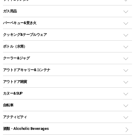
ピロー
ソロテント
レジャーシート
LEDランタン
ガス用品
ロッジ型・オリジナルテント
ファニチャーアクセサリー
ガスランタン
ガスバーナー
タープ
バーベキュー&焚き火
オイルランタン
ガスコンロ
ヘキサタープ
バーベキューコンロ、グリル
クッキング&テーブルウェア
ランタンスタンド
スクエアタープ（レクタタープ）
ガス缶
スタンダードタイプグリル
ダッチオーブン
ボトル（水筒）
LEDライト
メッシュタープ
ガスランタン
焚き火台タイプ（ロースタイル）グリル
スキレット
ステンレスボトル
クーラー&ジャグ
自立式タープ
ヘッドライト
ガストーチ、ライター
卓上タイプグリル
ホットサンドメーカー
シェルター（スクリーンタープ）
スクリュータイプ
キャンドル
クーラーボックス
アウトドアキャリー&コンテナ
パーティータイプグリル
クッカー、コッヘル
パラソル
コップ付きタイプ
多用途タイプグリル
クーラーバッグ
アウトドアキャリー
アウトドア雑貨
クッカーセット
テントアクセサリー
ワンタッチタイプ
ソロキャンプ用グリル
ウォータージャグ
コンテナ
バックパック&バッグ
カヌー&SUP
プラスチックボトル
シェラカップ
ペグ
鉄板、アミ
ウォーターボトル
デイパック、ウェストバッグ
ディズニーボトル
ポール
クッキングツール
インフレータブル
自転車
焚き火台&ストーブ
保冷剤
リュック、バックパック
グランドシート
トング
カヌー
火起こし
折りたたみ自転車
アクティビティ
トートバッグ、サコッシュ
ガイドロープ
ナイフ
カヤック
火消し
スポーツサイクル
マリン
酒類・Alcoholic Beverages
ショッピングキャリー
ツール
食器類
SUP
バーベキューツール