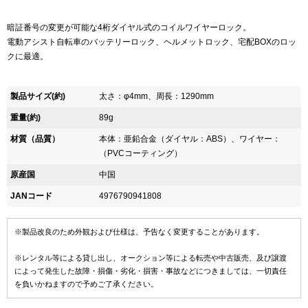
暗証番号の変更が可能な4桁ダイヤル式のコイルワイヤーロック。
電動アシスト自転車のバッテリーロック、ヘルメットロック、宅配BOXのロッ
クに最適。
製品サイズ(約)
太さ：φ4mm、周長：1290mm
重量(約)
89g
材質（品質）
本体：亜鉛合金（ダイヤル：ABS）、ワイヤー：
（PVCコーティング）
原産国
中国
JANコード
4976790941808
※製品改良のため外観および仕様は、予告なく変更することがあります。
※レンタル等による貸し出し、オークション等による転売や中古販売、及び譲渡
によって発生した故障・損傷・劣化・損害・事故などにつきましては、一切責任
を負いかねますので予めご了承ください。