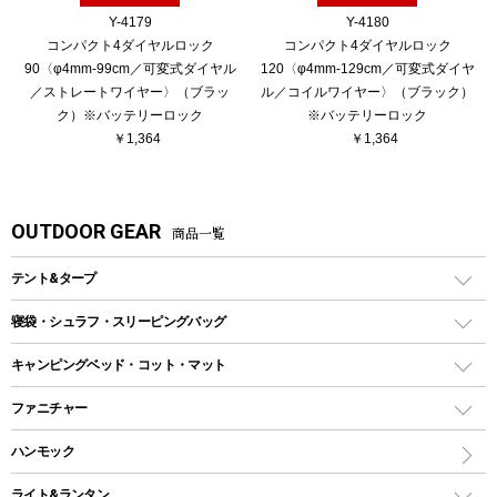
Y-4179
Y-4180
コンパクト4ダイヤルロック
コンパクト4ダイヤルロック
90〈φ4mm-99cm／可変式ダイヤル
120〈φ4mm-129cm／可変式ダイヤ
／ストレートワイヤー〉（ブラッ
ル／コイルワイヤー〉（ブラック）
ク）※バッテリーロック
※バッテリーロック
￥1,364
￥1,364
OUTDOOR GEAR
商品一覧
テント&タープ
テント
寝袋・シュラフ・スリーピングバッグ
ドームテント
レクタングラー型（封筒型）シュラフ
キャンピングベッド・コット・マット
ツールームテント
マミー型（人形型）シュラフ
キャンピングベッド・コット
ファニチャー
ワンポールテント
インナーシュラフ
マット
アウトドアテーブル
ハンモック
シェルターテント
インフレータブルマット
ワンタッチテント
アウトドアチェア
ライト&ランタン