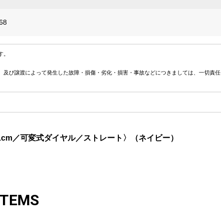
68
す。
、及び譲渡によって発生した故障・損傷・劣化・損害・事故などにつきましては、一切責任
mm-71cm／可変式ダイヤル／ストレート〉（ネイビー）
ITEMS