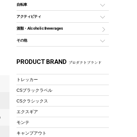
デイパック、ウェストバッグ
ディズニーボトル
ポール
クッキングツール
インフレータブル
自転車
焚き火台&ストーブ
保冷剤
リュック、バックパック
グランドシート
トング
カヌー
火起こし
折りたたみ自転車
アクティビティ
トートバッグ、サコッシュ
ガイドロープ
ナイフ
カヤック
火消し
スポーツサイクル
マリン
酒類・Alcoholic Beverages
ショッピングキャリー
ツール
食器類
SUP
バーベキューツール
シティサイクル
スーツケース
ボディボード
その他
カトラリー
パドル
焚き火アクセサリー
子供向け自転車
その他アウトドア雑貨
ラッシュガード
ガーデニング
タンブラー
フローティングベスト
スモーカー、燻製器
自転車部品
ビーチサンダル
カラビナ
PRODUCT BRAND
湯たんぽ
マグカップ、カップ
プロダクトブランド
ヘルメット
燃料・着火剤・炭
テント
自転車用アクセサリー
レイン
防災用品
ステンレスボトル
エアーポンプ
パラソル
スプレー関係
自転車ウェア
トレッカー
フードボトル
フローティングベスト
アクセサリー
ツール、他
CSブラックラベル
ヘルメット
コーヒー&ミル
エアーポンプ
CSクラシックス
トレー
ビーチテント
ランチョンマット
エクスギア
）
ウィンター
ランチボックス
モンテ
スノーシュー
ピクニックセット
キャンプアウト
防寒ウェア