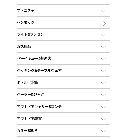
ツールームテント
マミー型（人形型）シュラフ
キャンピングベッド・コット
ファニチャー
ワンポールテント
インナーシュラフ
マット
アウトドアテーブル
ハンモック
シェルターテント
インフレータブルマット
ワンタッチテント
アウトドアチェア
ライト&ランタン
ピロー
ソロテント
レジャーシート
LEDランタン
ガス用品
ロッジ型・オリジナルテント
ファニチャーアクセサリー
ガスランタン
ガスバーナー
タープ
バーベキュー&焚き火
オイルランタン
ガスコンロ
ヘキサタープ
バーベキューコンロ、グリル
クッキング&テーブルウェア
ランタンスタンド
スクエアタープ（レクタタープ）
ガス缶
スタンダードタイプグリル
ダッチオーブン
ボトル（水筒）
LEDライト
メッシュタープ
ガスランタン
焚き火台タイプ（ロースタイル）グリル
スキレット
ステンレスボトル
クーラー&ジャグ
自立式タープ
ヘッドライト
ガストーチ、ライター
卓上タイプグリル
ホットサンドメーカー
シェルター（スクリーンタープ）
スクリュータイプ
キャンドル
クーラーボックス
アウトドアキャリー&コンテナ
パーティータイプグリル
クッカー、コッヘル
パラソル
コップ付きタイプ
多用途タイプグリル
クーラーバッグ
アウトドアキャリー
アウトドア雑貨
クッカーセット
テントアクセサリー
ワンタッチタイプ
ソロキャンプ用グリル
ウォータージャグ
コンテナ
バックパック&バッグ
カヌー&SUP
プラスチックボトル
シェラカップ
ペグ
鉄板、アミ
ウォーターボトル