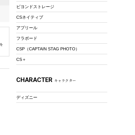
ビヨンドストレージ
ツール&アクセサリー
トレッキング
CSネイティブ
トレッキングステッキ
アプリール
トレッキングアクセサリー
フラボード
プレイグッズ
を
CSP（CAPTAIN STAG PHOTO）
ウェルネス
CS＋
アクセサリー
ウェア、タオル
CHARACTER
キャラクター
フィットネス
ウェア
ディズニー
アクセサリー