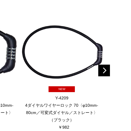
NEW
Y-4209
10mm-
4ダイヤルワイヤーロック 70〈φ10mm-
4ダイヤルワ
レート〉
80cm／可変式ダイヤル／ストレート〉
110cm
（ブラック）
￥982