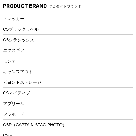
自転車部品
ビーチサンダル
カラビナ
PRODUCT BRAND
プロダクトブランド
湯たんぽ
マグカップ、カップ
ヘルメット
燃料・着火剤・炭
テント
自転車用アクセサリー
レイン
防災用品
ステンレスボトル
エアーポンプ
トレッカー
パラソル
スプレー関係
自転車ウェア
フードボトル
フローティングベスト
アクセサリー
ツール、他
CSブラックラベル
ヘルメット
コーヒー&ミル
CSクラシックス
エアーポンプ
トレー
エクスギア
ビーチテント
ランチョンマット
モンテ
ウィンター
ランチボックス
キャンプアウト
スノーシュー
ピクニックセット
防寒ウェア
ビヨンドストレージ
ツール&アクセサリー
CSネイティブ
トレッキング
アプリール
トレッキングステッキ
フラボード
トレッキングアクセサリー
CSP（CAPTAIN STAG PHOTO）
プレイグッズ
CS＋
ウェルネス