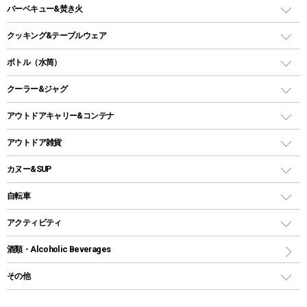
ガスランタン
ガスバーナー
タープ
バーベキュー&焚き火
オイルランタン
ガスコンロ
ヘキサタープ
バーベキューコンロ、グリル
クッキング&テーブルウェア
ランタンスタンド
スクエアタープ（レクタタープ）
ガス缶
スタンダードタイプグリル
ダッチオーブン
ボトル（水筒）
LEDライト
メッシュタープ
ガスランタン
焚き火台タイプ（ロースタイル）グリル
スキレット
ステンレスボトル
クーラー&ジャグ
自立式タープ
ヘッドライト
ガストーチ、ライター
卓上タイプグリル
ホットサンドメーカー
シェルター（スクリーンタープ）
スクリュータイプ
キャンドル
クーラーボックス
アウトドアキャリー&コンテナ
パーティータイプグリル
クッカー、コッヘル
パラソル
コップ付きタイプ
多用途タイプグリル
クーラーバッグ
アウトドアキャリー
アウトドア雑貨
クッカーセット
テントアクセサリー
ワンタッチタイプ
ソロキャンプ用グリル
ウォータージャグ
コンテナ
バックパック&バッグ
カヌー&SUP
プラスチックボトル
シェラカップ
ペグ
鉄板、アミ
ウォーターボトル
デイパック、ウェストバッグ
ディズニーボトル
ポール
クッキングツール
インフレータブル
自転車
焚き火台&ストーブ
保冷剤
リュック、バックパック
グランドシート
トング
カヌー
火起こし
折りたたみ自転車
アクティビティ
トートバッグ、サコッシュ
ガイドロープ
ナイフ
カヤック
火消し
スポーツサイクル
マリン
酒類・Alcoholic Beverages
ショッピングキャリー
ツール
食器類
SUP
バーベキューツール
シティサイクル
スーツケース
ボディボード
その他
カトラリー
パドル
焚き火アクセサリー
子供向け自転車
その他アウトドア雑貨
ラッシュガード
ガーデニング
タンブラー
フローティングベスト
スモーカー、燻製器