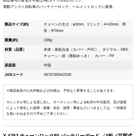
暗証番号の変更が可能な4桁ダイヤル式のロック。
電動アシスト自転車のバッテリーロック、ヘルメットロックに最適。
製品サイズ(約)
チェーンの太さ：φ3mm、1リンク：4×43mm、周
長：970mm
重量(約)
198g
材質（品質）
本体：亜鉛合金（カバー：PVC）、ダイヤル：ABS、
チェーン：鉄（亜鉛めっき）、カバー：PP
原産国
中国
JANコード
4976790942539
※製品改良のため外観および仕様は、予告なく変更することがあります。
※レンタル等による貸し出し、オークション等による転売や中古販売、及び譲渡
によって発生した故障・損傷・劣化・損害・事故などにつきましては、一切責任
を負いかねますので予めご了承ください。
Y-4253 チェーンロック80 バッテリーガード 〈4桁／可変式