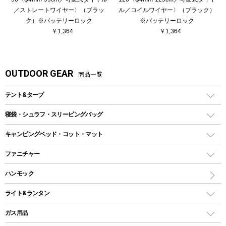
／ストレートワイヤー〉（ブラッ
ル／コイルワイヤー〉（ブラック）
ク）※バッテリーロック
※バッテリーロック
￥1,364
￥1,364
OUTDOOR GEAR
商品一覧
テント&タープ
テント
寝袋・シュラフ・スリーピングバッグ
ドームテント
レクタングラー型（封筒型）シュラフ
キャンピングベッド・コット・マット
ツールームテント
マミー型（人形型）シュラフ
キャンピングベッド・コット
ファニチャー
ワンポールテント
インナーシュラフ
マット
アウトドアテーブル
ハンモック
シェルターテント
インフレータブルマット
ワンタッチテント
アウトドアチェア
ライト&ランタン
ピロー
ソロテント
レジャーシート
LEDランタン
ガス用品
ロッジ型・オリジナルテント
ファニチャーアクセサリー