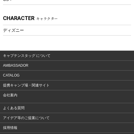
アクセサリー
CHARACTER
キャラクター
ウェア、タオル
フィットネス
ディズニー
ウェア
アクセサリー
キャプテンスタッグ について
AMBASSADOR
CATALOG
提携キャンプ場・関連サイト
会社案内
よくある質問
アイデア等のご提案について
採用情報