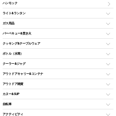
マット
アウトドアテーブル
ハンモック
シェルターテント
インフレータブルマット
ワンタッチテント
アウトドアチェア
ライト&ランタン
ピロー
ソロテント
レジャーシート
LEDランタン
ガス用品
ロッジ型・オリジナルテント
ファニチャーアクセサリー
ガスランタン
ガスバーナー
タープ
バーベキュー&焚き火
オイルランタン
ガスコンロ
ヘキサタープ
バーベキューコンロ、グリル
クッキング&テーブルウェア
ランタンスタンド
スクエアタープ（レクタタープ）
ガス缶
スタンダードタイプグリル
ダッチオーブン
ボトル（水筒）
LEDライト
メッシュタープ
ガスランタン
焚き火台タイプ（ロースタイル）グリル
スキレット
ステンレスボトル
クーラー&ジャグ
自立式タープ
ヘッドライト
ガストーチ、ライター
卓上タイプグリル
ホットサンドメーカー
シェルター（スクリーンタープ）
スクリュータイプ
キャンドル
クーラーボックス
アウトドアキャリー&コンテナ
パーティータイプグリル
クッカー、コッヘル
パラソル
コップ付きタイプ
多用途タイプグリル
クーラーバッグ
アウトドアキャリー
アウトドア雑貨
クッカーセット
テントアクセサリー
ワンタッチタイプ
ソロキャンプ用グリル
ウォータージャグ
コンテナ
バックパック&バッグ
カヌー&SUP
プラスチックボトル
シェラカップ
ペグ
鉄板、アミ
ウォーターボトル
デイパック、ウェストバッグ
ディズニーボトル
ポール
クッキングツール
インフレータブル
自転車
焚き火台&ストーブ
保冷剤
リュック、バックパック
グランドシート
トング
カヌー
火起こし
折りたたみ自転車
アクティビティ