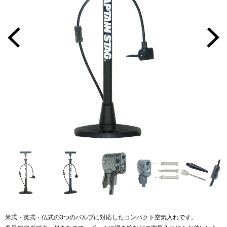
米式・英式・仏式の3つのバルブに対応したコンパクト空気入れです。