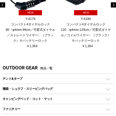
NEW
NEW
Y-4179
Y-4180
コンパクト4ダイヤルロック
コンパクト4ダイヤルロック
90〈φ4mm-99cm／可変式ダイヤル
120〈φ4mm-129cm／可変式ダイヤ
／ストレートワイヤー〉（ブラッ
ル／コイルワイヤー〉（ブラック）
ク）※バッテリーロック
※バッテリーロック
￥1,364
￥1,364
OUTDOOR GEAR
商品一覧
テント&タープ
テント
寝袋・シュラフ・スリーピングバッグ
ドームテント
レクタングラー型（封筒型）シュラフ
キャンピングベッド・コット・マット
ツールームテント
マミー型（人形型）シュラフ
キャンピングベッド・コット
ファニチャー
ワンポールテント
インナーシュラフ