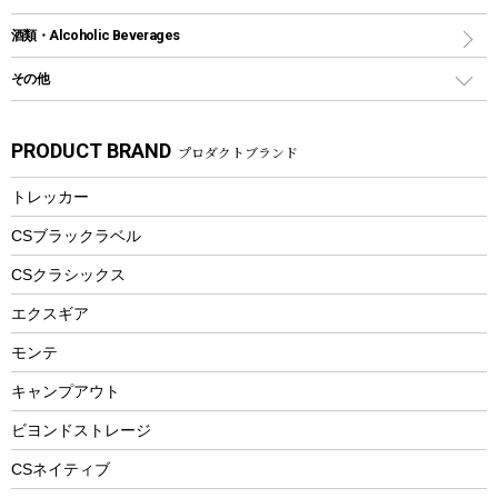
トートバッグ、サコッシュ
ガイドロープ
ナイフ
カヤック
火消し
スポーツサイクル
マリン
酒類・Alcoholic Beverages
ショッピングキャリー
ツール
食器類
SUP
バーベキューツール
シティサイクル
スーツケース
ボディボード
その他
カトラリー
パドル
焚き火アクセサリー
子供向け自転車
その他アウトドア雑貨
ラッシュガード
ガーデニング
タンブラー
フローティングベスト
スモーカー、燻製器
自転車部品
ビーチサンダル
カラビナ
PRODUCT BRAND
プロダクトブランド
湯たんぽ
マグカップ、カップ
ヘルメット
燃料・着火剤・炭
テント
自転車用アクセサリー
レイン
防災用品
ステンレスボトル
エアーポンプ
トレッカー
パラソル
スプレー関係
自転車ウェア
フードボトル
フローティングベスト
アクセサリー
ツール、他
CSブラックラベル
ヘルメット
コーヒー&ミル
CSクラシックス
エアーポンプ
トレー
エクスギア
ビーチテント
ランチョンマット
モンテ
ウィンター
ランチボックス
キャンプアウト
スノーシュー
ピクニックセット
防寒ウェア
ビヨンドストレージ
ツール&アクセサリー
CSネイティブ
トレッキング