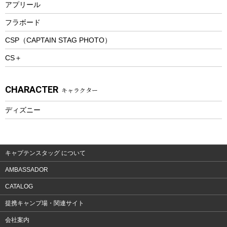
アプリール
トレッキングステッキ
フラボード
トレッキングアクセサリー
CSP（CAPTAIN STAG PHOTO）
プレイグッズ
CS＋
ウェルネス
アクセサリー
CHARACTER
キャラクター
ウェア、タオル
フィットネス
ディズニー
ウェア
アクセサリー
キャプテンスタッグ について
AMBASSADOR
CATALOG
提携キャンプ場・関連サイト
会社案内