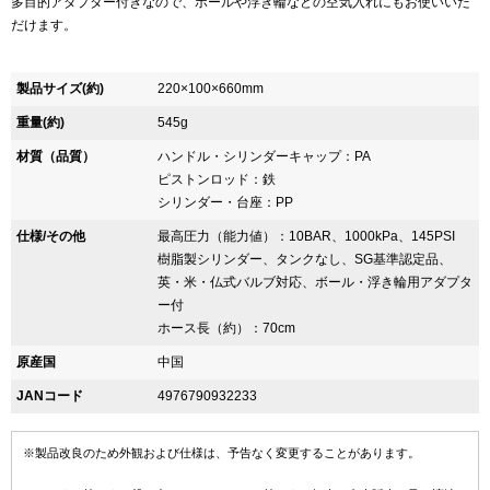
多目的アダプター付きなので、ボールや浮き輪などの空気入れにもお使いいた
だけます。
製品サイズ(約)
220×100×660mm
重量(約)
545g
材質（品質）
ハンドル・シリンダーキャップ：PA
ピストンロッド：鉄
シリンダー・台座：PP
仕様/その他
最高圧力（能力値）：10BAR、1000kPa、145PSI
樹脂製シリンダー、タンクなし、SG基準認定品、
英・米・仏式バルブ対応、ボール・浮き輪用アダプタ
ー付
ホース長（約）：70cm
原産国
中国
JANコード
4976790932233
※製品改良のため外観および仕様は、予告なく変更することがあります。