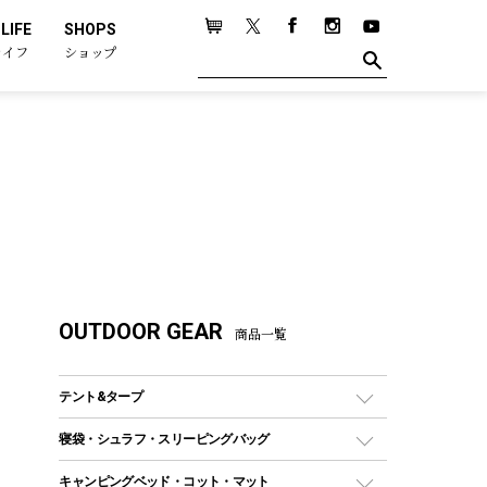
LIFE
SHOPS
ライフ
ショップ
OUTDOOR GEAR
商品一覧
テント&タープ
テント
寝袋・シュラフ・スリーピングバッグ
ドームテント
レクタングラー型（封筒型）シュラフ
キャンピングベッド・コット・マット