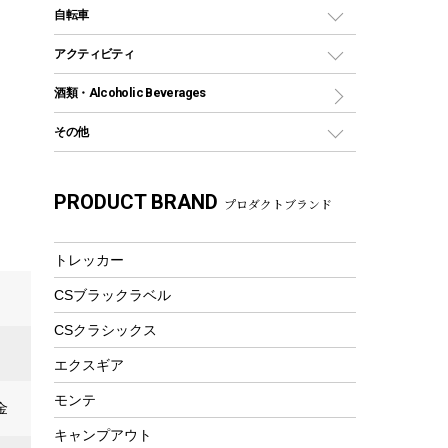
デイパック、ウェストバッグ
ディズニーボトル
ポール
クッキングツール
インフレータブル
自転車
焚き火台&ストーブ
保冷剤
リュック、バックパック
グランドシート
トング
カヌー
火起こし
折りたたみ自転車
アクティビティ
トートバッグ、サコッシュ
ガイドロープ
ナイフ
カヤック
火消し
スポーツサイクル
マリン
酒類・Alcoholic Beverages
ショッピングキャリー
ツール
食器類
SUP
バーベキューツール
シティサイクル
スーツケース
ボディボード
その他
カトラリー
パドル
焚き火アクセサリー
子供向け自転車
その他アウトドア雑貨
ラッシュガード
ガーデニング
タンブラー
フローティングベスト
スモーカー、燻製器
自転車部品
ビーチサンダル
カラビナ
PRODUCT BRAND
湯たんぽ
マグカップ、カップ
プロダクトブランド
ヘルメット
燃料・着火剤・炭
テント
自転車用アクセサリー
レイン
防災用品
ステンレスボトル
エアーポンプ
パラソル
スプレー関係
自転車ウェア
トレッカー
フードボトル
フローティングベスト
アクセサリー
ツール、他
CSブラックラベル
ヘルメット
コーヒー&ミル
エアーポンプ
CSクラシックス
トレー
ビーチテント
ランチョンマット
エクスギア
ウィンター
ランチボックス
モンテ
金
スノーシュー
ピクニックセット
キャンプアウト
防寒ウェア