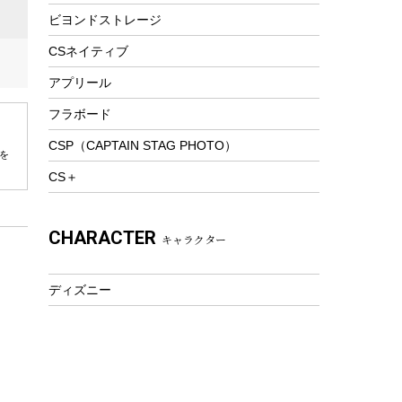
ビヨンドストレージ
ツール&アクセサリー
トレッキング
CSネイティブ
トレッキングステッキ
アプリール
トレッキングアクセサリー
フラボード
プレイグッズ
CSP（CAPTAIN STAG PHOTO）
を
ウェルネス
CS＋
アクセサリー
ウェア、タオル
CHARACTER
キャラクター
フィットネス
ウェア
ディズニー
アクセサリー