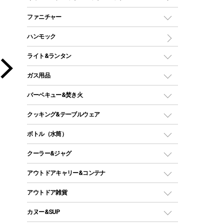
ツールームテント
マミー型（人形型）シュラフ
キャンピングベッド・コット
ファニチャー
ワンポールテント
インナーシュラフ
マット
アウトドアテーブル
ハンモック
シェルターテント
インフレータブルマット
ワンタッチテント
アウトドアチェア
ライト&ランタン
ピロー
ソロテント
レジャーシート
LEDランタン
ガス用品
ロッジ型・オリジナルテント
ファニチャーアクセサリー
ガスランタン
ガスバーナー
タープ
バーベキュー&焚き火
オイルランタン
ガスコンロ
ヘキサタープ
バーベキューコンロ、グリル
クッキング&テーブルウェア
ランタンスタンド
スクエアタープ（レクタタープ）
ガス缶
スタンダードタイプグリル
ダッチオーブン
ボトル（水筒）
LEDライト
メッシュタープ
ガスランタン
焚き火台タイプ（ロースタイル）グリル
スキレット
ステンレスボトル
クーラー&ジャグ
自立式タープ
ヘッドライト
ガストーチ、ライター
卓上タイプグリル
ホットサンドメーカー
シェルター（スクリーンタープ）
スクリュータイプ
キャンドル
クーラーボックス
アウトドアキャリー&コンテナ
パーティータイプグリル
クッカー、コッヘル
パラソル
コップ付きタイプ
多用途タイプグリル
クーラーバッグ
アウトドアキャリー
アウトドア雑貨
クッカーセット
テントアクセサリー
ワンタッチタイプ
ソロキャンプ用グリル
ウォータージャグ
コンテナ
バックパック&バッグ
カヌー&SUP
プラスチックボトル
シェラカップ
ペグ
鉄板、アミ
ウォーターボトル