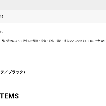
49
す。
、及び譲渡によって発生した故障・損傷・劣化・損害・事故などにつきましては、一切責任
モンテ／ブラック）
ITEMS