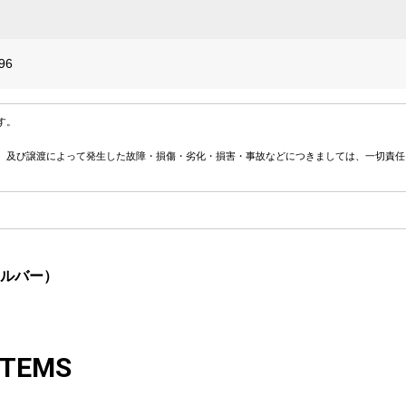
96
す。
、及び譲渡によって発生した故障・損傷・劣化・損害・事故などにつきましては、一切責任
シルバー）
ITEMS