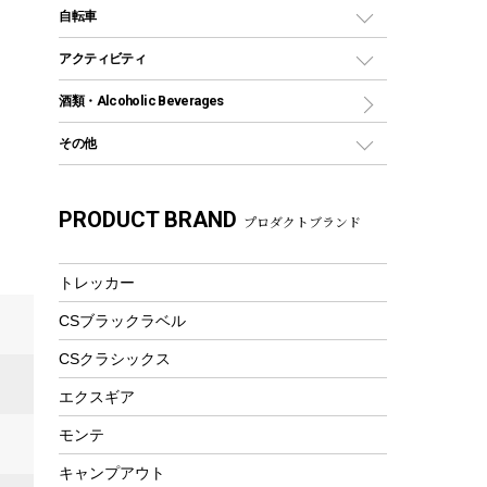
デイパック、ウェストバッグ
ディズニーボトル
ポール
クッキングツール
インフレータブル
自転車
焚き火台&ストーブ
保冷剤
リュック、バックパック
グランドシート
トング
カヌー
火起こし
折りたたみ自転車
アクティビティ
トートバッグ、サコッシュ
ガイドロープ
ナイフ
カヤック
火消し
スポーツサイクル
マリン
酒類・Alcoholic Beverages
ショッピングキャリー
ツール
食器類
SUP
バーベキューツール
シティサイクル
スーツケース
ボディボード
その他
カトラリー
パドル
焚き火アクセサリー
子供向け自転車
その他アウトドア雑貨
ラッシュガード
ガーデニング
タンブラー
フローティングベスト
スモーカー、燻製器
自転車部品
ビーチサンダル
カラビナ
PRODUCT BRAND
湯たんぽ
マグカップ、カップ
プロダクトブランド
ヘルメット
燃料・着火剤・炭
テント
自転車用アクセサリー
レイン
防災用品
ステンレスボトル
エアーポンプ
パラソル
スプレー関係
自転車ウェア
トレッカー
フードボトル
フローティングベスト
アクセサリー
ツール、他
CSブラックラベル
ヘルメット
コーヒー&ミル
エアーポンプ
CSクラシックス
トレー
ビーチテント
ランチョンマット
エクスギア
ウィンター
ランチボックス
モンテ
スノーシュー
ピクニックセット
キャンプアウト
防寒ウェア