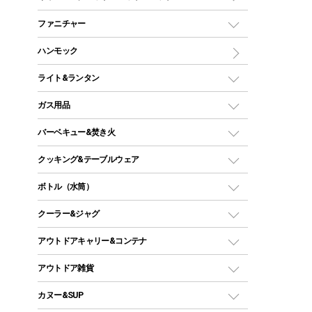
ツールームテント
マミー型（人形型）シュラフ
キャンピングベッド・コット
ファニチャー
ワンポールテント
インナーシュラフ
マット
アウトドアテーブル
ハンモック
シェルターテント
インフレータブルマット
ワンタッチテント
アウトドアチェア
ライト&ランタン
ピロー
ソロテント
レジャーシート
LEDランタン
ガス用品
ロッジ型・オリジナルテント
ファニチャーアクセサリー
ガスランタン
ガスバーナー
タープ
バーベキュー&焚き火
オイルランタン
ガスコンロ
ヘキサタープ
バーベキューコンロ、グリル
クッキング&テーブルウェア
ランタンスタンド
スクエアタープ（レクタタープ）
ガス缶
スタンダードタイプグリル
ダッチオーブン
ボトル（水筒）
LEDライト
メッシュタープ
ガスランタン
焚き火台タイプ（ロースタイル）グリル
スキレット
ステンレスボトル
クーラー&ジャグ
自立式タープ
ヘッドライト
ガストーチ、ライター
卓上タイプグリル
ホットサンドメーカー
シェルター（スクリーンタープ）
スクリュータイプ
キャンドル
クーラーボックス
アウトドアキャリー&コンテナ
パーティータイプグリル
クッカー、コッヘル
パラソル
コップ付きタイプ
多用途タイプグリル
クーラーバッグ
アウトドアキャリー
アウトドア雑貨
クッカーセット
テントアクセサリー
ワンタッチタイプ
ソロキャンプ用グリル
ウォータージャグ
コンテナ
バックパック&バッグ
カヌー&SUP
プラスチックボトル
シェラカップ
ペグ
鉄板、アミ
ウォーターボトル