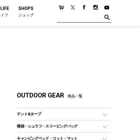
LIFE
SHOPS
ライフ
ショップ
OUTDOOR GEAR
商品一覧
テント&タープ
テント
寝袋・シュラフ・スリーピングバッグ
ドームテント
レクタングラー型（封筒型）シュラフ
キャンピングベッド・コット・マット