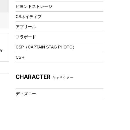
ビヨンドストレージ
ツール&アクセサリー
トレッキング
CSネイティブ
トレッキングステッキ
アプリール
トレッキングアクセサリー
フラボード
プレイグッズ
CSP（CAPTAIN STAG PHOTO）
を
ウェルネス
CS＋
アクセサリー
ウェア、タオル
CHARACTER
キャラクター
フィットネス
ウェア
ディズニー
アクセサリー