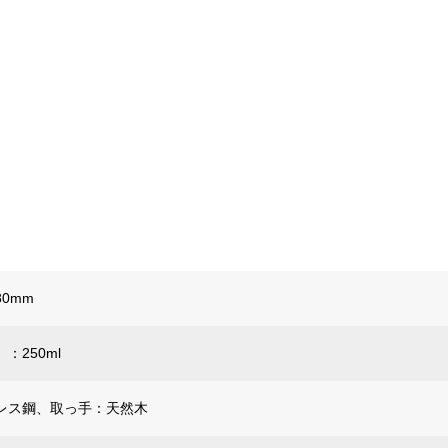
80mm
：250ml
レス鋼、取っ手：天然木