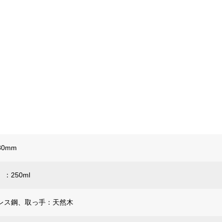
80mm
：250ml
レス鋼、取っ手：天然木