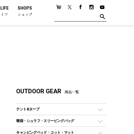
LIFE
SHOPS
ライフ
ショップ
OUTDOOR GEAR
商品一覧
テント&タープ
テント
寝袋・シュラフ・スリーピングバッグ
ドームテント
レクタングラー型（封筒型）シュラフ
キャンピングベッド・コット・マット