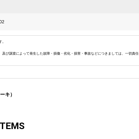
02
す。
、及び譲渡によって発生した故障・損傷・劣化・損害・事故などにつきましては、一切責任
カーキ）
ITEMS