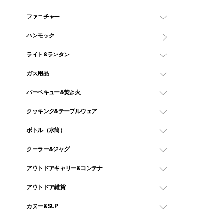
ツールームテント
マミー型（人形型）シュラフ
キャンピングベッド・コット
ファニチャー
ワンポールテント
インナーシュラフ
マット
アウトドアテーブル
ハンモック
シェルターテント
インフレータブルマット
ワンタッチテント
アウトドアチェア
ライト&ランタン
ピロー
ソロテント
レジャーシート
LEDランタン
ガス用品
ロッジ型・オリジナルテント
ファニチャーアクセサリー
ガスランタン
ガスバーナー
タープ
バーベキュー&焚き火
オイルランタン
ガスコンロ
ヘキサタープ
バーベキューコンロ、グリル
クッキング&テーブルウェア
ランタンスタンド
スクエアタープ（レクタタープ）
ガス缶
スタンダードタイプグリル
ダッチオーブン
ボトル（水筒）
LEDライト
メッシュタープ
ガスランタン
焚き火台タイプ（ロースタイル）グリル
スキレット
ステンレスボトル
クーラー&ジャグ
自立式タープ
ヘッドライト
ガストーチ、ライター
卓上タイプグリル
ホットサンドメーカー
シェルター（スクリーンタープ）
スクリュータイプ
キャンドル
クーラーボックス
アウトドアキャリー&コンテナ
パーティータイプグリル
クッカー、コッヘル
パラソル
コップ付きタイプ
多用途タイプグリル
クーラーバッグ
アウトドアキャリー
アウトドア雑貨
クッカーセット
テントアクセサリー
ワンタッチタイプ
ソロキャンプ用グリル
ウォータージャグ
コンテナ
バックパック&バッグ
カヌー&SUP
プラスチックボトル
シェラカップ
ペグ
鉄板、アミ
ウォーターボトル