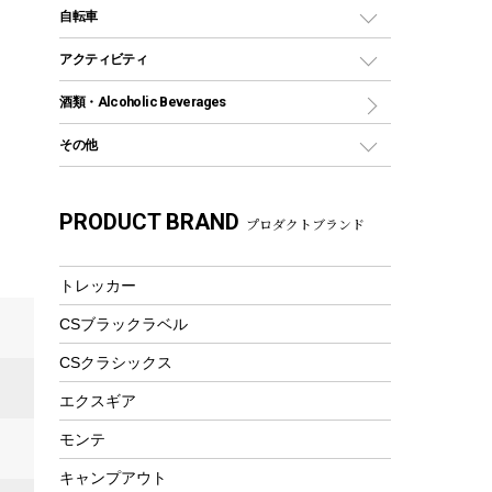
デイパック、ウェストバッグ
ディズニーボトル
ポール
クッキングツール
インフレータブル
自転車
焚き火台&ストーブ
保冷剤
リュック、バックパック
グランドシート
トング
カヌー
火起こし
折りたたみ自転車
アクティビティ
トートバッグ、サコッシュ
ガイドロープ
ナイフ
カヤック
火消し
スポーツサイクル
マリン
酒類・Alcoholic Beverages
ショッピングキャリー
ツール
食器類
SUP
バーベキューツール
シティサイクル
スーツケース
ボディボード
その他
カトラリー
パドル
焚き火アクセサリー
子供向け自転車
その他アウトドア雑貨
ラッシュガード
ガーデニング
タンブラー
フローティングベスト
スモーカー、燻製器
自転車部品
ビーチサンダル
カラビナ
PRODUCT BRAND
湯たんぽ
マグカップ、カップ
プロダクトブランド
ヘルメット
燃料・着火剤・炭
テント
自転車用アクセサリー
レイン
防災用品
ステンレスボトル
エアーポンプ
パラソル
スプレー関係
自転車ウェア
トレッカー
フードボトル
フローティングベスト
アクセサリー
ツール、他
CSブラックラベル
ヘルメット
コーヒー&ミル
エアーポンプ
CSクラシックス
トレー
ビーチテント
ランチョンマット
エクスギア
ウィンター
ランチボックス
モンテ
スノーシュー
ピクニックセット
キャンプアウト
防寒ウェア