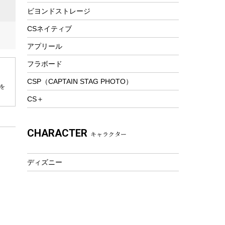
ビヨンドストレージ
ツール&アクセサリー
トレッキング
CSネイティブ
トレッキングステッキ
アプリール
トレッキングアクセサリー
フラボード
プレイグッズ
CSP（CAPTAIN STAG PHOTO）
を
ウェルネス
CS＋
アクセサリー
ウェア、タオル
CHARACTER
キャラクター
フィットネス
ウェア
ディズニー
アクセサリー