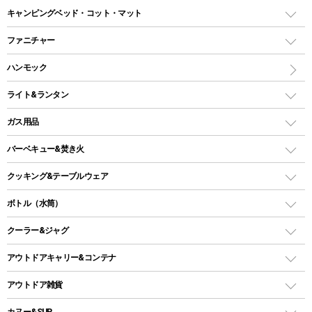
ドームテント
レクタングラー型（封筒型）シュラフ
キャンピングベッド・コット・マット
ツールームテント
マミー型（人形型）シュラフ
キャンピングベッド・コット
ファニチャー
ワンポールテント
インナーシュラフ
マット
アウトドアテーブル
ハンモック
シェルターテント
インフレータブルマット
ワンタッチテント
アウトドアチェア
ライト&ランタン
ピロー
ソロテント
レジャーシート
LEDランタン
ガス用品
ロッジ型・オリジナルテント
ファニチャーアクセサリー
ガスランタン
ガスバーナー
タープ
バーベキュー&焚き火
オイルランタン
ガスコンロ
ヘキサタープ
バーベキューコンロ、グリル
クッキング&テーブルウェア
ランタンスタンド
スクエアタープ（レクタタープ）
ガス缶
スタンダードタイプグリル
ダッチオーブン
ボトル（水筒）
LEDライト
メッシュタープ
ガスランタン
焚き火台タイプ（ロースタイル）グリル
スキレット
ステンレスボトル
クーラー&ジャグ
自立式タープ
ヘッドライト
ガストーチ、ライター
卓上タイプグリル
ホットサンドメーカー
シェルター（スクリーンタープ）
スクリュータイプ
キャンドル
クーラーボックス
アウトドアキャリー&コンテナ
パーティータイプグリル
クッカー、コッヘル
パラソル
コップ付きタイプ
多用途タイプグリル
クーラーバッグ
アウトドアキャリー
アウトドア雑貨
クッカーセット
テントアクセサリー
ワンタッチタイプ
ソロキャンプ用グリル
ウォータージャグ
コンテナ
バックパック&バッグ
カヌー&SUP
プラスチックボトル