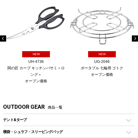
NEW
NEW
UH-4736
UG-2046
関の匠 カーブ キッチンバサミ＜ロ
ポータブル 七輪用 ゴトク
ング＞
オープン価格
オープン価格
OUTDOOR GEAR
商品一覧
テント&タープ
テント
寝袋・シュラフ・スリーピングバッグ