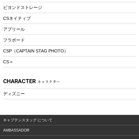
ピクニックセット
防寒ウェア
ビヨンドストレージ
ツール&アクセサリー
CSネイティブ
トレッキング
アプリール
トレッキングステッキ
フラボード
トレッキングアクセサリー
CSP（CAPTAIN STAG PHOTO）
プレイグッズ
CS＋
ウェルネス
アクセサリー
CHARACTER
キャラクター
ウェア、タオル
フィットネス
ディズニー
ウェア
アクセサリー
キャプテンスタッグ について
AMBASSADOR