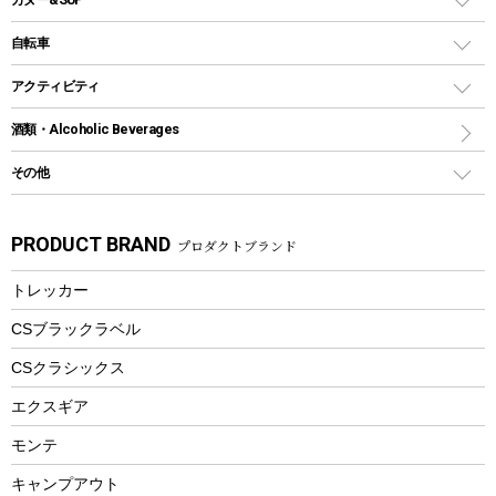
シェラカップ
ペグ
鉄板、アミ
ウォーターボトル
デイパック、ウェストバッグ
ディズニーボトル
ポール
クッキングツール
インフレータブル
自転車
焚き火台&ストーブ
保冷剤
リュック、バックパック
グランドシート
トング
カヌー
火起こし
折りたたみ自転車
アクティビティ
トートバッグ、サコッシュ
ガイドロープ
ナイフ
カヤック
火消し
スポーツサイクル
マリン
酒類・Alcoholic Beverages
ショッピングキャリー
ツール
食器類
SUP
バーベキューツール
シティサイクル
スーツケース
ボディボード
その他
カトラリー
パドル
焚き火アクセサリー
子供向け自転車
その他アウトドア雑貨
ラッシュガード
ガーデニング
タンブラー
フローティングベスト
スモーカー、燻製器
自転車部品
ビーチサンダル
カラビナ
PRODUCT BRAND
プロダクトブランド
湯たんぽ
マグカップ、カップ
ヘルメット
燃料・着火剤・炭
テント
自転車用アクセサリー
レイン
防災用品
ステンレスボトル
エアーポンプ
トレッカー
パラソル
スプレー関係
自転車ウェア
フードボトル
フローティングベスト
アクセサリー
ツール、他
CSブラックラベル
ヘルメット
コーヒー&ミル
CSクラシックス
エアーポンプ
トレー
エクスギア
ビーチテント
ランチョンマット
モンテ
ウィンター
ランチボックス
キャンプアウト
スノーシュー