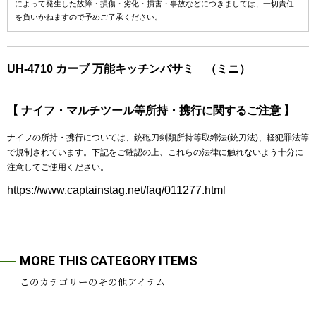
によって発生した故障・損傷・劣化・損害・事故などにつきましては、一切責任
を負いかねますので予めご了承ください。
UH-4710 カーブ 万能キッチンバサミ （ミニ）
【 ナイフ・マルチツール等所持・携行に関するご注意 】
ナイフの所持・携行については、銃砲刀剣類所持等取締法(銃刀法)、軽犯罪法等
で規制されています。下記をご確認の上、これらの法律に触れないよう十分に
注意してご使用ください。
https://www.captainstag.net/faq/011277.html
MORE THIS CATEGORY ITEMS
このカテゴリーのその他アイテム