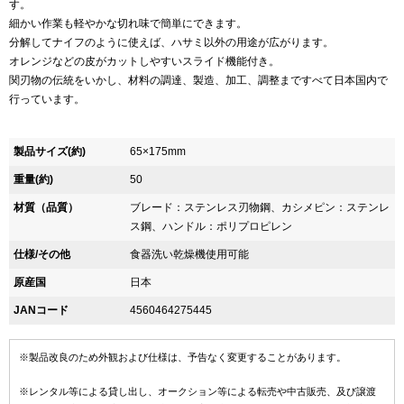
す。
細かい作業も軽やかな切れ味で簡単にできます。
分解してナイフのように使えば、ハサミ以外の用途が広がります。
オレンジなどの皮がカットしやすいスライド機能付き。
関刃物の伝統をいかし、材料の調達、製造、加工、調整まですべて日本国内で
行っています。
製品サイズ(約)
65×175mm
重量(約)
50
材質（品質）
ブレード：ステンレス刃物鋼、カシメピン：ステンレ
ス鋼、ハンドル：ポリプロピレン
仕様/その他
食器洗い乾燥機使用可能
原産国
日本
JANコード
4560464275445
※製品改良のため外観および仕様は、予告なく変更することがあります。
※レンタル等による貸し出し、オークション等による転売や中古販売、及び譲渡