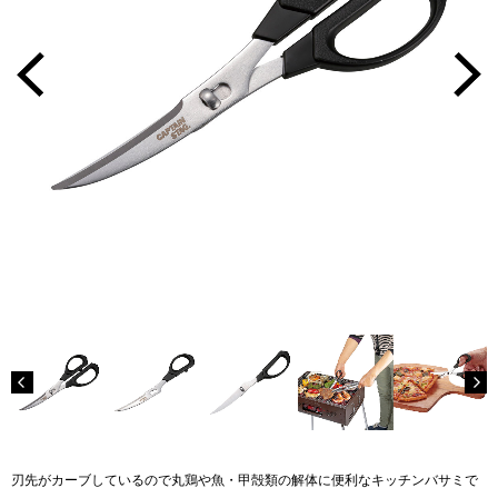
刃先がカーブしているので丸鶏や魚・甲殻類の解体に便利なキッチンバサミで