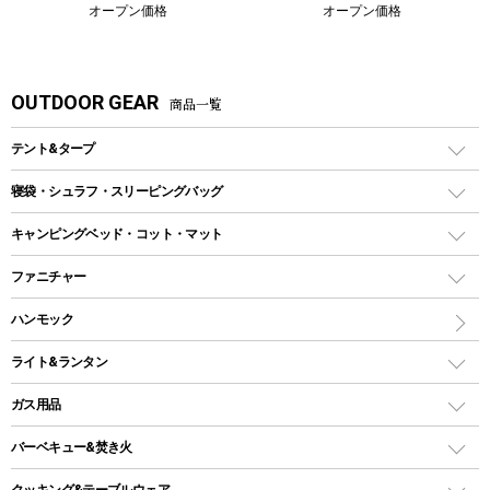
オープン価格
オープン価格
OUTDOOR GEAR
商品一覧
テント&タープ
テント
寝袋・シュラフ・スリーピングバッグ
ドームテント
レクタングラー型（封筒型）シュラフ
キャンピングベッド・コット・マット
ツールームテント
マミー型（人形型）シュラフ
キャンピングベッド・コット
ファニチャー
ワンポールテント
インナーシュラフ
マット
アウトドアテーブル
ハンモック
シェルターテント
インフレータブルマット
ワンタッチテント
アウトドアチェア
ライト&ランタン
ピロー
ソロテント
レジャーシート
LEDランタン
ガス用品
ロッジ型・オリジナルテント
ファニチャーアクセサリー
ガスランタン
ガスバーナー
タープ
バーベキュー&焚き火
オイルランタン
ガスコンロ
ヘキサタープ
バーベキューコンロ、グリル
クッキング&テーブルウェア