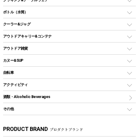
ランタンスタンド
スクエアタープ（レクタタープ）
ガス缶
スタンダードタイプグリル
ダッチオーブン
ボトル（水筒）
LEDライト
メッシュタープ
ガスランタン
焚き火台タイプ（ロースタイル）グリル
スキレット
ステンレスボトル
クーラー&ジャグ
自立式タープ
ヘッドライト
ガストーチ、ライター
卓上タイプグリル
ホットサンドメーカー
シェルター（スクリーンタープ）
スクリュータイプ
キャンドル
クーラーボックス
アウトドアキャリー&コンテナ
パーティータイプグリル
クッカー、コッヘル
パラソル
コップ付きタイプ
多用途タイプグリル
クーラーバッグ
アウトドアキャリー
アウトドア雑貨
クッカーセット
テントアクセサリー
ワンタッチタイプ
ソロキャンプ用グリル
ウォータージャグ
コンテナ
バックパック&バッグ
カヌー&SUP
プラスチックボトル
シェラカップ
ペグ
鉄板、アミ
ウォーターボトル
デイパック、ウェストバッグ
ディズニーボトル
ポール
クッキングツール
インフレータブル
自転車
焚き火台&ストーブ
保冷剤
リュック、バックパック
グランドシート
トング
カヌー
火起こし
折りたたみ自転車
アクティビティ
トートバッグ、サコッシュ
ガイドロープ
ナイフ
カヤック
火消し
スポーツサイクル
マリン
酒類・Alcoholic Beverages
ショッピングキャリー
ツール
食器類
SUP
バーベキューツール
シティサイクル
スーツケース
ボディボード
その他
カトラリー
パドル
焚き火アクセサリー
子供向け自転車
その他アウトドア雑貨
ラッシュガード
ガーデニング
タンブラー
フローティングベスト
スモーカー、燻製器
自転車部品
ビーチサンダル
カラビナ
PRODUCT BRAND
プロダクトブランド
湯たんぽ
マグカップ、カップ
ヘルメット
燃料・着火剤・炭
テント
自転車用アクセサリー
レイン