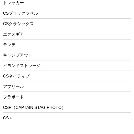
防災用品
ステンレスボトル
エアーポンプ
トレッカー
パラソル
スプレー関係
自転車ウェア
フードボトル
フローティングベスト
アクセサリー
ツール、他
CSブラックラベル
ヘルメット
コーヒー&ミル
CSクラシックス
エアーポンプ
トレー
エクスギア
ビーチテント
ランチョンマット
モンテ
ウィンター
ランチボックス
キャンプアウト
スノーシュー
ピクニックセット
防寒ウェア
ビヨンドストレージ
ツール&アクセサリー
CSネイティブ
トレッキング
アプリール
トレッキングステッキ
フラボード
トレッキングアクセサリー
CSP（CAPTAIN STAG PHOTO）
プレイグッズ
CS＋
ウェルネス
アクセサリー