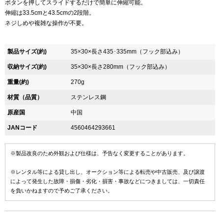
ボタンを押してスライドするだけで簡単に伸縮可能。
伸縮は33.5cmと43.5cmの2段階。
ネジしめや複雑な操作が不要。
製品サイズ(約)
35×30×長さ435･335mm（フック部込み）
収納サイズ(約)
35×30×長さ280mm（フック部込み）
重量(約)
270g
材質（品質）
ステンレス鋼
原産国
中国
JANコード
4560464293661
※製品改良のため外観および仕様は、予告なく変更することがあります。
※レンタル等による貸し出し、オークション等による転売や中古販売、及び譲渡
によって発生した故障・損傷・劣化・損害・事故などにつきましては、一切責任
を負いかねますので予めご了承ください。