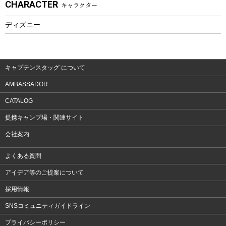
CHARACTER
キャラクター
ウェア、タオル
フィットネス
ディズニー
ウェア
アクセサリー
キャプテンスタッグ について
AMBASSADOR
CATALOG
提携キャンプ場・関連サイト
会社案内
よくある質問
アイデア等のご提案について
採用情報
SNSコミュニティガイドライン
プライバシーポリシー