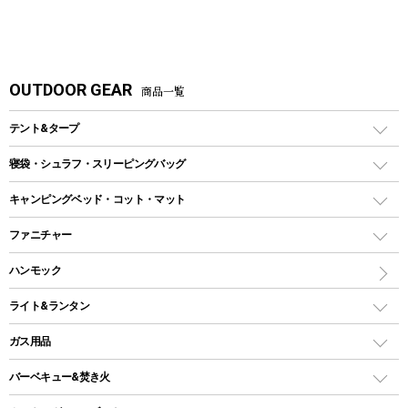
OUTDOOR GEAR
商品一覧
テント&タープ
テント
寝袋・シュラフ・スリーピングバッグ
ドームテント
レクタングラー型（封筒型）シュラフ
キャンピングベッド・コット・マット
ツールームテント
マミー型（人形型）シュラフ
キャンピングベッド・コット
ファニチャー
ワンポールテント
インナーシュラフ
マット
アウトドアテーブル
ハンモック
シェルターテント
インフレータブルマット
ワンタッチテント
アウトドアチェア
ライト&ランタン
ピロー
ソロテント
レジャーシート
LEDランタン
ガス用品
ロッジ型・オリジナルテント
ファニチャーアクセサリー
ガスランタン
ガスバーナー
タープ
バーベキュー&焚き火
オイルランタン
ガスコンロ
ヘキサタープ