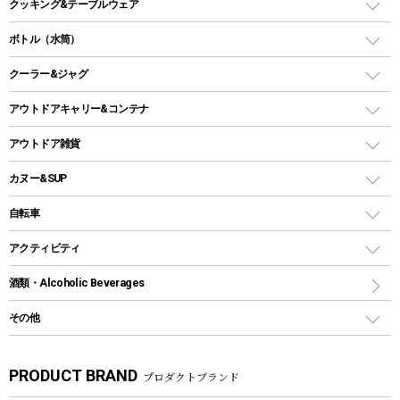
バーベキューコンロ、グリル
クッキング&テーブルウェア
ランタンスタンド
スクエアタープ（レクタタープ）
ガス缶
スタンダードタイプグリル
ダッチオーブン
ボトル（水筒）
LEDライト
メッシュタープ
ガスランタン
焚き火台タイプ（ロースタイル）グリル
スキレット
ステンレスボトル
クーラー&ジャグ
自立式タープ
ヘッドライト
ガストーチ、ライター
卓上タイプグリル
ホットサンドメーカー
シェルター（スクリーンタープ）
スクリュータイプ
キャンドル
クーラーボックス
アウトドアキャリー&コンテナ
パーティータイプグリル
クッカー、コッヘル
パラソル
コップ付きタイプ
多用途タイプグリル
クーラーバッグ
アウトドアキャリー
アウトドア雑貨
クッカーセット
テントアクセサリー
ワンタッチタイプ
ソロキャンプ用グリル
ウォータージャグ
コンテナ
バックパック&バッグ
カヌー&SUP
プラスチックボトル
シェラカップ
ペグ
鉄板、アミ
ウォーターボトル
デイパック、ウェストバッグ
ディズニーボトル
ポール
クッキングツール
インフレータブル
自転車
焚き火台&ストーブ
保冷剤
リュック、バックパック
グランドシート
トング
カヌー
火起こし
折りたたみ自転車
アクティビティ
トートバッグ、サコッシュ
ガイドロープ
ナイフ
カヤック
火消し
スポーツサイクル
マリン
酒類・Alcoholic Beverages
ショッピングキャリー
ツール
食器類
SUP
バーベキューツール
シティサイクル
スーツケース
ボディボード
その他
カトラリー
パドル
焚き火アクセサリー
子供向け自転車
その他アウトドア雑貨
ラッシュガード
ガーデニング
タンブラー
フローティングベスト
スモーカー、燻製器
自転車部品
ビーチサンダル
カラビナ
PRODUCT BRAND
プロダクトブランド
湯たんぽ
マグカップ、カップ
ヘルメット
燃料・着火剤・炭
テント
自転車用アクセサリー
レイン