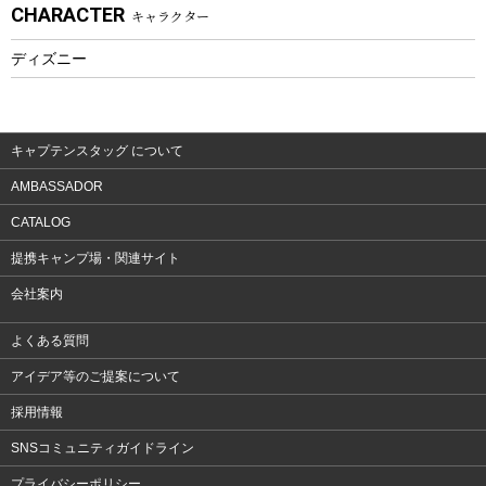
CHARACTER
キャラクター
ウェア、タオル
フィットネス
ディズニー
ウェア
アクセサリー
キャプテンスタッグ について
AMBASSADOR
CATALOG
提携キャンプ場・関連サイト
会社案内
よくある質問
アイデア等のご提案について
採用情報
SNSコミュニティガイドライン
プライバシーポリシー