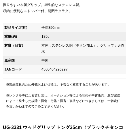
握りやすい木製グリップ。衛生的なステンレス製。
収納に便利なストッパー付。開閉ラクラク。
製品サイズ(約)
全長350mm
重量(約)
185g
材質（品質）
本体：ステンレス鋼（チタン加工）、グリップ：天然
木
原産国
中国
JANコード
4560464296297
※製品改良のため外観および仕様は、予告なく変更することがあります。
※レンタル等による貸し出し、オークション等による転売や中古販売、及び譲渡
によって発生した故障・損傷・劣化・損害・事故などにつきましては、一切責任
を負いかねますので予めご了承ください。
UG-3331 ウッドグリップ トング35cm（ブラックチタンコ