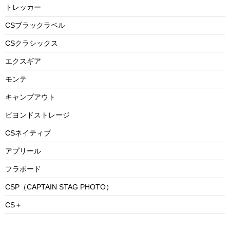
防災用品
ステンレスボトル
エアーポンプ
トレッカー
パラソル
スプレー関係
自転車ウェア
フードボトル
フローティングベスト
アクセサリー
ツール、他
CSブラックラベル
ヘルメット
コーヒー&ミル
CSクラシックス
エアーポンプ
トレー
エクスギア
ビーチテント
ランチョンマット
モンテ
ウィンター
ランチボックス
キャンプアウト
スノーシュー
ピクニックセット
防寒ウェア
ビヨンドストレージ
ツール&アクセサリー
CSネイティブ
トレッキング
アプリール
トレッキングステッキ
フラボード
トレッキングアクセサリー
CSP（CAPTAIN STAG PHOTO）
プレイグッズ
CS＋
ウェルネス
アクセサリー