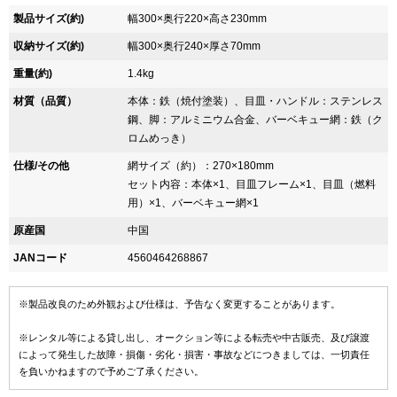
製品サイズ(約)
幅300×奥行220×高さ230mm
収納サイズ(約)
幅300×奥行240×厚さ70mm
重量(約)
1.4kg
材質（品質）
本体：鉄（焼付塗装）、目皿・ハンドル：ステンレス
鋼、脚：アルミニウム合金、バーベキュー網：鉄（ク
ロムめっき）
仕様/その他
網サイズ（約）：270×180mm
セット内容：本体×1、目皿フレーム×1、目皿（燃料
用）×1、バーベキュー網×1
原産国
中国
JANコード
4560464268867
※製品改良のため外観および仕様は、予告なく変更することがあります。
※レンタル等による貸し出し、オークション等による転売や中古販売、及び譲渡
によって発生した故障・損傷・劣化・損害・事故などにつきましては、一切責任
を負いかねますので予めご了承ください。