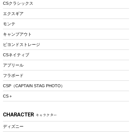
コーヒー&ミル
CSクラシックス
エアーポンプ
トレー
エクスギア
ビーチテント
ランチョンマット
モンテ
ウィンター
ランチボックス
キャンプアウト
スノーシュー
ピクニックセット
防寒ウェア
ビヨンドストレージ
ツール&アクセサリー
CSネイティブ
トレッキング
アプリール
トレッキングステッキ
フラボード
トレッキングアクセサリー
CSP（CAPTAIN STAG PHOTO）
プレイグッズ
CS＋
ウェルネス
アクセサリー
CHARACTER
キャラクター
ウェア、タオル
フィットネス
ディズニー
ウェア