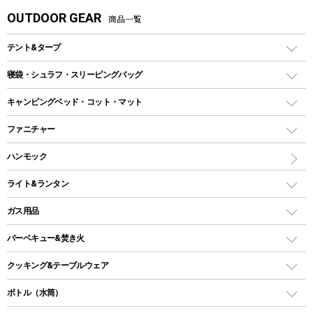
OUTDOOR GEAR
商品一覧
テント&タープ
テント
寝袋・シュラフ・スリーピングバッグ
ドームテント
レクタングラー型（封筒型）シュラフ
キャンピングベッド・コット・マット
ツールームテント
マミー型（人形型）シュラフ
キャンピングベッド・コット
ファニチャー
ワンポールテント
インナーシュラフ
マット
アウトドアテーブル
ハンモック
シェルターテント
インフレータブルマット
ワンタッチテント
アウトドアチェア
ライト&ランタン
ピロー
ソロテント
レジャーシート
LEDランタン
ガス用品
ロッジ型・オリジナルテント
ファニチャーアクセサリー
ガスランタン
ガスバーナー
タープ
バーベキュー&焚き火
オイルランタン
ガスコンロ
ヘキサタープ
バーベキューコンロ、グリル
クッキング&テーブルウェア
ランタンスタンド
スクエアタープ（レクタタープ）
ガス缶
スタンダードタイプグリル
ダッチオーブン
ボトル（水筒）
LEDライト
メッシュタープ
ガスランタン
焚き火台タイプ（ロースタイル）グリル