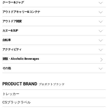
スキレット
ステンレスボトル
クーラー&ジャグ
自立式タープ
ヘッドライト
ガストーチ、ライター
卓上タイプグリル
ホットサンドメーカー
シェルター（スクリーンタープ）
スクリュータイプ
キャンドル
クーラーボックス
アウトドアキャリー&コンテナ
パーティータイプグリル
クッカー、コッヘル
パラソル
コップ付きタイプ
多用途タイプグリル
クーラーバッグ
アウトドアキャリー
アウトドア雑貨
クッカーセット
テントアクセサリー
ワンタッチタイプ
ソロキャンプ用グリル
ウォータージャグ
コンテナ
バックパック&バッグ
カヌー&SUP
プラスチックボトル
シェラカップ
ペグ
鉄板、アミ
ウォーターボトル
デイパック、ウェストバッグ
ディズニーボトル
ポール
クッキングツール
インフレータブル
自転車
焚き火台&ストーブ
保冷剤
リュック、バックパック
グランドシート
トング
カヌー
火起こし
折りたたみ自転車
アクティビティ
トートバッグ、サコッシュ
ガイドロープ
ナイフ
カヤック
火消し
スポーツサイクル
マリン
酒類・Alcoholic Beverages
ショッピングキャリー
ツール
食器類
SUP
バーベキューツール
シティサイクル
スーツケース
ボディボード
その他
カトラリー
パドル
焚き火アクセサリー
子供向け自転車
その他アウトドア雑貨
ラッシュガード
ガーデニング
タンブラー
フローティングベスト
スモーカー、燻製器
自転車部品
ビーチサンダル
カラビナ
PRODUCT BRAND
プロダクトブランド
湯たんぽ
マグカップ、カップ
ヘルメット
燃料・着火剤・炭
テント
自転車用アクセサリー
レイン
防災用品
ステンレスボトル
エアーポンプ
トレッカー
パラソル
スプレー関係
自転車ウェア
フードボトル
フローティングベスト
アクセサリー
ツール、他
CSブラックラベル
ヘルメット