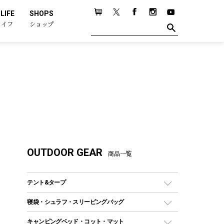
LIFE
SHOPS
ライフ
ショップ
OUTDOOR GEAR
商品一覧
テント&タープ
テント
寝袋・シュラフ・スリーピングバッグ
ドームテント
レクタングラー型（封筒型）シュラフ
キャンピングベッド・コット・マット