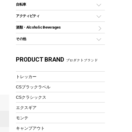
デイパック、ウェストバッグ
ディズニーボトル
ポール
クッキングツール
インフレータブル
自転車
焚き火台&ストーブ
保冷剤
リュック、バックパック
グランドシート
トング
カヌー
火起こし
折りたたみ自転車
アクティビティ
トートバッグ、サコッシュ
ガイドロープ
ナイフ
カヤック
火消し
スポーツサイクル
マリン
酒類・Alcoholic Beverages
ショッピングキャリー
ツール
食器類
SUP
バーベキューツール
シティサイクル
スーツケース
ボディボード
その他
カトラリー
パドル
焚き火アクセサリー
子供向け自転車
その他アウトドア雑貨
ラッシュガード
ガーデニング
タンブラー
フローティングベスト
スモーカー、燻製器
自転車部品
ビーチサンダル
カラビナ
PRODUCT BRAND
湯たんぽ
マグカップ、カップ
プロダクトブランド
ヘルメット
燃料・着火剤・炭
テント
自転車用アクセサリー
レイン
防災用品
ステンレスボトル
エアーポンプ
パラソル
スプレー関係
自転車ウェア
トレッカー
フードボトル
フローティングベスト
アクセサリー
ツール、他
CSブラックラベル
ヘルメット
コーヒー&ミル
エアーポンプ
CSクラシックス
トレー
ビーチテント
ランチョンマット
エクスギア
ウィンター
ランチボックス
モンテ
スノーシュー
ピクニックセット
キャンプアウト
防寒ウェア