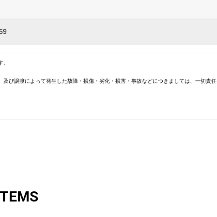
59
す。
、及び譲渡によって発生した故障・損傷・劣化・損害・事故などにつきましては、一切責任
ITEMS