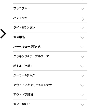
ツールームテント
マミー型（人形型）シュラフ
キャンピングベッド・コット
ファニチャー
ワンポールテント
インナーシュラフ
マット
アウトドアテーブル
ハンモック
シェルターテント
インフレータブルマット
ワンタッチテント
アウトドアチェア
ライト&ランタン
ピロー
ソロテント
レジャーシート
LEDランタン
ガス用品
ロッジ型・オリジナルテント
ファニチャーアクセサリー
ガスランタン
ガスバーナー
タープ
バーベキュー&焚き火
オイルランタン
ガスコンロ
ヘキサタープ
バーベキューコンロ、グリル
クッキング&テーブルウェア
ランタンスタンド
スクエアタープ（レクタタープ）
ガス缶
スタンダードタイプグリル
ダッチオーブン
ボトル（水筒）
LEDライト
メッシュタープ
ガスランタン
焚き火台タイプ（ロースタイル）グリル
スキレット
ステンレスボトル
クーラー&ジャグ
自立式タープ
ヘッドライト
ガストーチ、ライター
卓上タイプグリル
ホットサンドメーカー
シェルター（スクリーンタープ）
スクリュータイプ
キャンドル
クーラーボックス
アウトドアキャリー&コンテナ
パーティータイプグリル
クッカー、コッヘル
パラソル
コップ付きタイプ
多用途タイプグリル
クーラーバッグ
アウトドアキャリー
アウトドア雑貨
クッカーセット
テントアクセサリー
ワンタッチタイプ
ソロキャンプ用グリル
ウォータージャグ
コンテナ
バックパック&バッグ
カヌー&SUP
プラスチックボトル
シェラカップ
ペグ
鉄板、アミ
ウォーターボトル