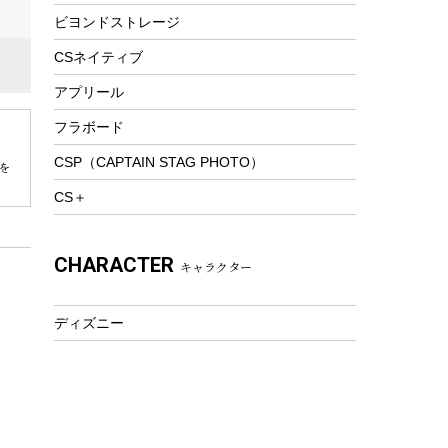
ビヨンドストレージ
ツール&アクセサリー
トレッキング
CSネイティブ
トレッキングステッキ
アプリール
トレッキングアクセサリー
フラボード
プレイグッズ
CSP（CAPTAIN STAG PHOTO）
を
ウェルネス
CS＋
アクセサリー
ウェア、タオル
CHARACTER
キャラクター
フィットネス
ウェア
ディズニー
アクセサリー