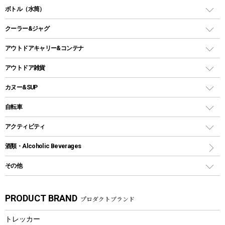
ガス缶
スタンダードタイプグリル
ダッチオーブン
ボトル（水筒）
LEDライト
メッシュタープ
ガスランタン
焚き火台タイプ（ロースタイル）グリル
スキレット
ステンレスボトル
クーラー&ジャグ
自立式タープ
ヘッドライト
ガストーチ、ライター
卓上タイプグリル
ホットサンドメーカー
シェルター（スクリーンタープ）
スクリュータイプ
キャンドル
クーラーボックス
アウトドアキャリー&コンテナ
パーティータイプグリル
クッカー、コッヘル
パラソル
コップ付きタイプ
多用途タイプグリル
クーラーバッグ
アウトドアキャリー
アウトドア雑貨
クッカーセット
テントアクセサリー
ワンタッチタイプ
ソロキャンプ用グリル
ウォータージャグ
コンテナ
バックパック&バッグ
カヌー&SUP
プラスチックボトル
シェラカップ
ペグ
鉄板、アミ
ウォーターボトル
デイパック、ウェストバッグ
ディズニーボトル
ポール
クッキングツール
インフレータブル
自転車
焚き火台&ストーブ
保冷剤
リュック、バックパック
グランドシート
トング
カヌー
火起こし
折りたたみ自転車
アクティビティ
トートバッグ、サコッシュ
ガイドロープ
ナイフ
カヤック
火消し
スポーツサイクル
マリン
酒類・Alcoholic Beverages
ショッピングキャリー
ツール
食器類
SUP
バーベキューツール
シティサイクル
スーツケース
ボディボード
その他
カトラリー
パドル
焚き火アクセサリー
子供向け自転車
その他アウトドア雑貨
ラッシュガード
ガーデニング
タンブラー
フローティングベスト
スモーカー、燻製器
自転車部品
ビーチサンダル
カラビナ
PRODUCT BRAND
プロダクトブランド
湯たんぽ
マグカップ、カップ
ヘルメット
燃料・着火剤・炭
テント
自転車用アクセサリー
レイン
防災用品
ステンレスボトル
エアーポンプ
トレッカー
パラソル
スプレー関係
自転車ウェア