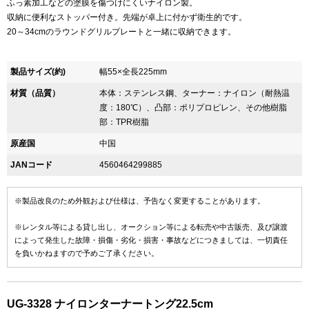
ふっ素加工などの塗膜を傷つけにくいナイロン製。
収納に便利なストッパー付き。先端が卓上に付かず衛生的です。
20～34cmのラウンドグリルプレートと一緒に収納できます。
製品サイズ(約)
幅55×全長225mm
材質（品質）
本体：ステンレス鋼、ターナー：ナイロン（耐熱温
度：180℃）、凸部：ポリプロピレン、その他樹脂
部：TPR樹脂
原産国
中国
JANコード
4560464299885
※製品改良のため外観および仕様は、予告なく変更することがあります。
※レンタル等による貸し出し、オークション等による転売や中古販売、及び譲渡
によって発生した故障・損傷・劣化・損害・事故などにつきましては、一切責任
を負いかねますので予めご了承ください。
UG-3328 ナイロンターナートング22.5cm