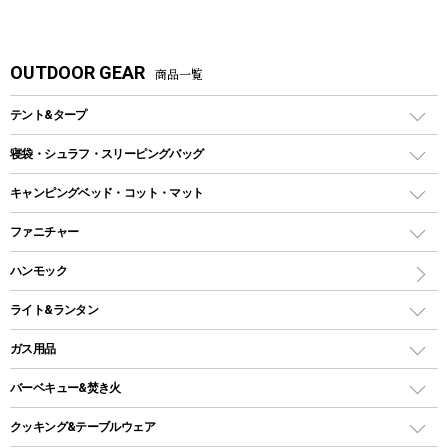
OUTDOOR GEAR
商品一覧
テント&タープ
テント
寝袋・シュラフ・スリーピングバッグ
ドームテント
レクタングラー型（封筒型）シュラフ
キャンピングベッド・コット・マット
ツールームテント
マミー型（人形型）シュラフ
キャンピングベッド・コット
ファニチャー
ワンポールテント
インナーシュラフ
マット
アウトドアテーブル
ハンモック
シェルターテント
インフレータブルマット
ワンタッチテント
アウトドアチェア
ライト&ランタン
ピロー
ソロテント
レジャーシート
LEDランタン
ガス用品
ロッジ型・オリジナルテント
ファニチャーアクセサリー
ガスランタン
ガスバーナー
タープ
バーベキュー&焚き火
オイルランタン
ガスコンロ
ヘキサタープ
バーベキューコンロ、グリル
クッキング&テーブルウェア
ランタンスタンド
スクエアタープ（レクタタープ）