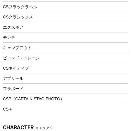
フードボトル
フローティングベスト
アクセサリー
ツール、他
CSブラックラベル
ヘルメット
コーヒー&ミル
CSクラシックス
エアーポンプ
トレー
エクスギア
ビーチテント
ランチョンマット
モンテ
ウィンター
ランチボックス
キャンプアウト
スノーシュー
ピクニックセット
防寒ウェア
ビヨンドストレージ
ツール&アクセサリー
CSネイティブ
トレッキング
アプリール
トレッキングステッキ
フラボード
トレッキングアクセサリー
CSP（CAPTAIN STAG PHOTO）
プレイグッズ
CS＋
ウェルネス
アクセサリー
CHARACTER
キャラクター
ウェア、タオル