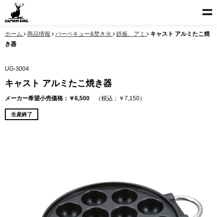
ホーム
商品情報
バーベキュー&焚き火
鉄板、アミ
キャスト アルミたこ焼
き器
UG-3004
キャスト アルミたこ焼き器
メーカー希望小売価格：￥6,500
（税込：￥7,150）
生産終了