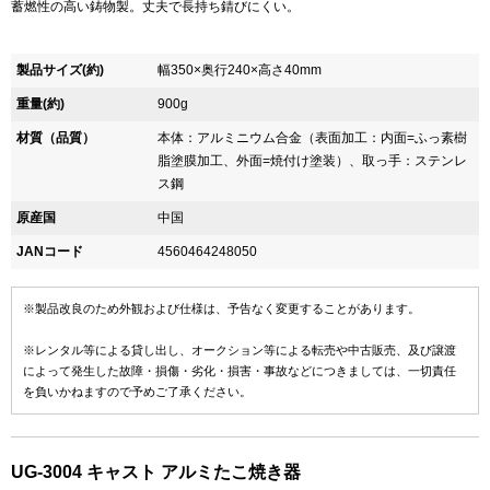
蓄燃性の高い鋳物製。丈夫で長持ち錆びにくい。
製品サイズ(約)
幅350×奥行240×高さ40mm
重量(約)
900g
材質（品質）
本体：アルミニウム合金（表面加工：内面=ふっ素樹
脂塗膜加工、外面=焼付け塗装）、取っ手：ステンレ
ス鋼
原産国
中国
JANコード
4560464248050
※製品改良のため外観および仕様は、予告なく変更することがあります。
※レンタル等による貸し出し、オークション等による転売や中古販売、及び譲渡
によって発生した故障・損傷・劣化・損害・事故などにつきましては、一切責任
を負いかねますので予めご了承ください。
UG-3004 キャスト アルミたこ焼き器