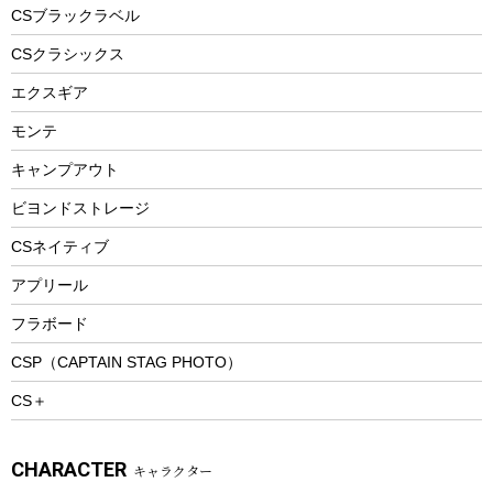
フードボトル
フローティングベスト
アクセサリー
ツール、他
CSブラックラベル
ヘルメット
コーヒー&ミル
CSクラシックス
エアーポンプ
トレー
エクスギア
ビーチテント
ランチョンマット
モンテ
ウィンター
ランチボックス
キャンプアウト
スノーシュー
ピクニックセット
防寒ウェア
ビヨンドストレージ
ツール&アクセサリー
CSネイティブ
トレッキング
アプリール
トレッキングステッキ
フラボード
トレッキングアクセサリー
CSP（CAPTAIN STAG PHOTO）
プレイグッズ
CS＋
ウェルネス
アクセサリー
CHARACTER
キャラクター
ウェア、タオル