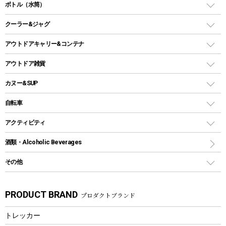
ダッチオーブン
ボトル（水筒）
LEDライト
メッシュタープ
ガスランタン
焚き火台タイプ（ロースタイル）グリル
スキレット
ステンレスボトル
クーラー&ジャグ
自立式タープ
ヘッドライト
ガストーチ、ライター
卓上タイプグリル
ホットサンドメーカー
シェルター（スクリーンタープ）
スクリュータイプ
キャンドル
クーラーボックス
アウトドアキャリー&コンテナ
パーティータイプグリル
クッカー、コッヘル
パラソル
コップ付きタイプ
多用途タイプグリル
クーラーバッグ
アウトドアキャリー
アウトドア雑貨
クッカーセット
テントアクセサリー
ワンタッチタイプ
ソロキャンプ用グリル
ウォータージャグ
コンテナ
バックパック&バッグ
カヌー&SUP
プラスチックボトル
シェラカップ
ペグ
鉄板、アミ
ウォーターボトル
デイパック、ウェストバッグ
ディズニーボトル
ポール
クッキングツール
インフレータブル
自転車
焚き火台&ストーブ
保冷剤
リュック、バックパック
グランドシート
トング
カヌー
火起こし
折りたたみ自転車
アクティビティ
トートバッグ、サコッシュ
ガイドロープ
ナイフ
カヤック
火消し
スポーツサイクル
マリン
酒類・Alcoholic Beverages
ショッピングキャリー
ツール
食器類
SUP
バーベキューツール
シティサイクル
スーツケース
ボディボード
その他
カトラリー
パドル
焚き火アクセサリー
子供向け自転車
その他アウトドア雑貨
ラッシュガード
ガーデニング
タンブラー
フローティングベスト
スモーカー、燻製器
自転車部品
ビーチサンダル
カラビナ
PRODUCT BRAND
プロダクトブランド
湯たんぽ
マグカップ、カップ
ヘルメット
燃料・着火剤・炭
テント
自転車用アクセサリー
レイン
防災用品
ステンレスボトル
エアーポンプ
トレッカー
パラソル
スプレー関係
自転車ウェア