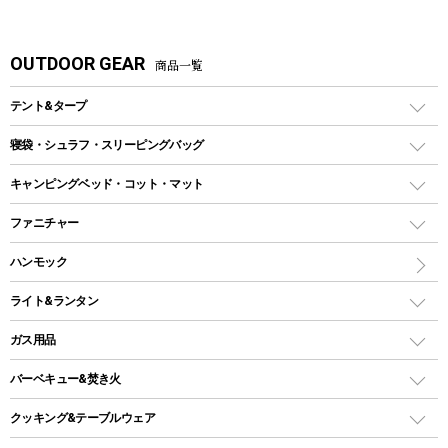
OUTDOOR GEAR
商品一覧
テント&タープ
テント
寝袋・シュラフ・スリーピングバッグ
ドームテント
レクタングラー型（封筒型）シュラフ
キャンピングベッド・コット・マット
ツールームテント
マミー型（人形型）シュラフ
キャンピングベッド・コット
ファニチャー
ワンポールテント
インナーシュラフ
マット
アウトドアテーブル
ハンモック
シェルターテント
インフレータブルマット
ワンタッチテント
アウトドアチェア
ライト&ランタン
ピロー
ソロテント
レジャーシート
LEDランタン
ガス用品
ロッジ型・オリジナルテント
ファニチャーアクセサリー
ガスランタン
ガスバーナー
タープ
バーベキュー&焚き火
オイルランタン
ガスコンロ
ヘキサタープ
バーベキューコンロ、グリル
クッキング&テーブルウェア
ランタンスタンド
スクエアタープ（レクタタープ）
ガス缶
スタンダードタイプグリル