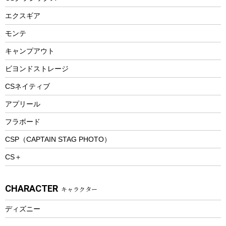
エアーポンプ
トレー
エクスギア
ビーチテント
ランチョンマット
モンテ
ウィンター
ランチボックス
キャンプアウト
スノーシュー
ピクニックセット
防寒ウェア
ビヨンドストレージ
ツール&アクセサリー
CSネイティブ
トレッキング
アプリール
トレッキングステッキ
フラボード
トレッキングアクセサリー
CSP（CAPTAIN STAG PHOTO）
プレイグッズ
CS＋
ウェルネス
アクセサリー
CHARACTER
キャラクター
ウェア、タオル
フィットネス
ディズニー
ウェア