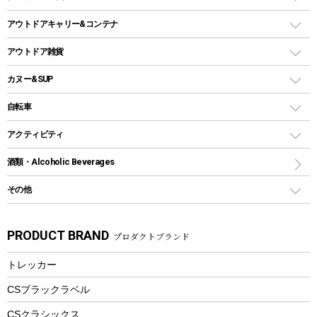
ガストーチ、ライター
卓上タイプグリル
ホットサンドメーカー
シェルター（スクリーンタープ）
スクリュータイプ
キャンドル
クーラーボックス
アウトドアキャリー&コンテナ
パーティータイプグリル
クッカー、コッヘル
パラソル
コップ付きタイプ
多用途タイプグリル
クーラーバッグ
アウトドアキャリー
アウトドア雑貨
クッカーセット
テントアクセサリー
ワンタッチタイプ
ソロキャンプ用グリル
ウォータージャグ
コンテナ
バックパック&バッグ
カヌー&SUP
プラスチックボトル
シェラカップ
ペグ
鉄板、アミ
ウォーターボトル
デイパック、ウェストバッグ
ディズニーボトル
ポール
クッキングツール
インフレータブル
自転車
焚き火台&ストーブ
保冷剤
リュック、バックパック
グランドシート
トング
カヌー
火起こし
折りたたみ自転車
アクティビティ
トートバッグ、サコッシュ
ガイドロープ
ナイフ
カヤック
火消し
スポーツサイクル
マリン
酒類・Alcoholic Beverages
ショッピングキャリー
ツール
食器類
SUP
バーベキューツール
シティサイクル
スーツケース
ボディボード
その他
カトラリー
パドル
焚き火アクセサリー
子供向け自転車
その他アウトドア雑貨
ラッシュガード
ガーデニング
タンブラー
フローティングベスト
スモーカー、燻製器
自転車部品
ビーチサンダル
カラビナ
PRODUCT BRAND
プロダクトブランド
湯たんぽ
マグカップ、カップ
ヘルメット
燃料・着火剤・炭
テント
自転車用アクセサリー
レイン
防災用品
ステンレスボトル
エアーポンプ
トレッカー
パラソル
スプレー関係
自転車ウェア
フードボトル
フローティングベスト
アクセサリー
ツール、他
CSブラックラベル
ヘルメット
コーヒー&ミル
CSクラシックス