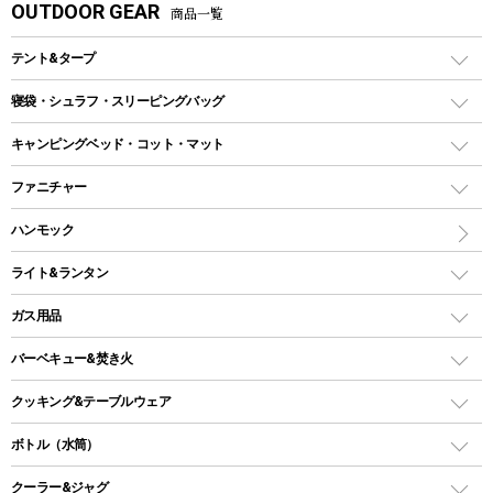
OUTDOOR GEAR
商品一覧
テント&タープ
テント
寝袋・シュラフ・スリーピングバッグ
ドームテント
レクタングラー型（封筒型）シュラフ
キャンピングベッド・コット・マット
ツールームテント
マミー型（人形型）シュラフ
キャンピングベッド・コット
ファニチャー
ワンポールテント
インナーシュラフ
マット
アウトドアテーブル
ハンモック
シェルターテント
インフレータブルマット
ワンタッチテント
アウトドアチェア
ライト&ランタン
ピロー
ソロテント
レジャーシート
LEDランタン
ガス用品
ロッジ型・オリジナルテント
ファニチャーアクセサリー
ガスランタン
ガスバーナー
タープ
バーベキュー&焚き火
オイルランタン
ガスコンロ
ヘキサタープ
バーベキューコンロ、グリル
クッキング&テーブルウェア
ランタンスタンド
スクエアタープ（レクタタープ）
ガス缶
スタンダードタイプグリル
ダッチオーブン
ボトル（水筒）
LEDライト
メッシュタープ
ガスランタン
焚き火台タイプ（ロースタイル）グリル
スキレット
ステンレスボトル
クーラー&ジャグ
自立式タープ
ヘッドライト