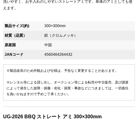
洗いやすく、お手入れのしやすいストレートアミです。単体のアミとしても使
えます。
製品サイズ(約)
300×300mm
材質（品質）
鉄（クロムメッキ）
原産国
中国
JANコード
4560464264432
※製品改良のため外観および仕様は、予告なく変更することがあります。
※レンタル等による貸し出し、オークション等による転売や中古販売、及び譲渡
によって発生した故障・損傷・劣化・損害・事故などにつきましては、一切責任
を負いかねますので予めご了承ください。
UG-2026 BBQ ストレート アミ 300×300mm