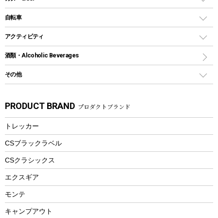
鉄板、アミ
ウォーターボトル
デイパック、ウェストバッグ
ディズニーボトル
ポール
クッキングツール
インフレータブル
自転車
焚き火台&ストーブ
保冷剤
リュック、バックパック
グランドシート
トング
カヌー
火起こし
折りたたみ自転車
アクティビティ
トートバッグ、サコッシュ
ガイドロープ
ナイフ
カヤック
火消し
スポーツサイクル
マリン
酒類・Alcoholic Beverages
ショッピングキャリー
ツール
食器類
SUP
バーベキューツール
シティサイクル
スーツケース
ボディボード
その他
カトラリー
パドル
焚き火アクセサリー
子供向け自転車
その他アウトドア雑貨
ラッシュガード
ガーデニング
タンブラー
フローティングベスト
スモーカー、燻製器
自転車部品
ビーチサンダル
カラビナ
PRODUCT BRAND
プロダクトブランド
湯たんぽ
マグカップ、カップ
ヘルメット
燃料・着火剤・炭
テント
自転車用アクセサリー
レイン
防災用品
ステンレスボトル
エアーポンプ
トレッカー
パラソル
スプレー関係
自転車ウェア
フードボトル
フローティングベスト
アクセサリー
ツール、他
CSブラックラベル
ヘルメット
コーヒー&ミル
CSクラシックス
エアーポンプ
トレー
エクスギア
ビーチテント
ランチョンマット
モンテ
ウィンター
ランチボックス
キャンプアウト
スノーシュー
ピクニックセット