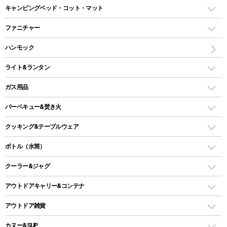
ドームテント
レクタングラー型（封筒型）シュラフ
キャンピングベッド・コット・マット
ツールームテント
マミー型（人形型）シュラフ
キャンピングベッド・コット
ファニチャー
ワンポールテント
インナーシュラフ
マット
アウトドアテーブル
ハンモック
シェルターテント
インフレータブルマット
ワンタッチテント
アウトドアチェア
ライト&ランタン
ピロー
ソロテント
レジャーシート
LEDランタン
ガス用品
ロッジ型・オリジナルテント
ファニチャーアクセサリー
ガスランタン
ガスバーナー
タープ
バーベキュー&焚き火
オイルランタン
ガスコンロ
ヘキサタープ
バーベキューコンロ、グリル
クッキング&テーブルウェア
ランタンスタンド
スクエアタープ（レクタタープ）
ガス缶
スタンダードタイプグリル
ダッチオーブン
ボトル（水筒）
LEDライト
メッシュタープ
ガスランタン
焚き火台タイプ（ロースタイル）グリル
スキレット
ステンレスボトル
クーラー&ジャグ
自立式タープ
ヘッドライト
ガストーチ、ライター
卓上タイプグリル
ホットサンドメーカー
シェルター（スクリーンタープ）
スクリュータイプ
キャンドル
クーラーボックス
アウトドアキャリー&コンテナ
パーティータイプグリル
クッカー、コッヘル
パラソル
コップ付きタイプ
多用途タイプグリル
クーラーバッグ
アウトドアキャリー
アウトドア雑貨
クッカーセット
テントアクセサリー
ワンタッチタイプ
ソロキャンプ用グリル
ウォータージャグ
コンテナ
バックパック&バッグ
カヌー&SUP
プラスチックボトル
シェラカップ
ペグ