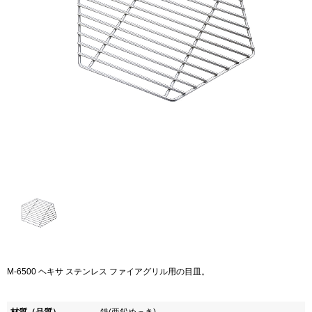
M-6500 ヘキサ ステンレス ファイアグリル用の目皿。