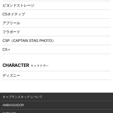
防寒ウェア
ビヨンドストレージ
ツール&アクセサリー
CSネイティブ
トレッキング
アプリール
トレッキングステッキ
フラボード
トレッキングアクセサリー
CSP（CAPTAIN STAG PHOTO）
プレイグッズ
CS＋
ウェルネス
アクセサリー
CHARACTER
キャラクター
ウェア、タオル
フィットネス
ディズニー
ウェア
アクセサリー
キャプテンスタッグ について
AMBASSADOR