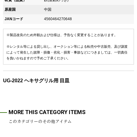
材質（品質）
鉄(亜鉛めっき)
原産国
中国
JANコード
4560464270648
※製品改良のため外観および仕様は、予告なく変更することがあります。
※レンタル等による貸し出し、オークション等による転売や中古販売、及び譲渡
によって発生した故障・損傷・劣化・損害・事故などにつきましては、一切責任
を負いかねますので予めご了承ください。
UG-2022 ヘキサグリル用 目皿
MORE THIS CATEGORY ITEMS
このカテゴリーのその他アイテム