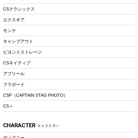
ヘルメット
コーヒー&ミル
CSクラシックス
エアーポンプ
トレー
エクスギア
ビーチテント
ランチョンマット
モンテ
ウィンター
ランチボックス
キャンプアウト
スノーシュー
ピクニックセット
防寒ウェア
ビヨンドストレージ
ツール&アクセサリー
CSネイティブ
トレッキング
アプリール
トレッキングステッキ
フラボード
トレッキングアクセサリー
CSP（CAPTAIN STAG PHOTO）
プレイグッズ
CS＋
ウェルネス
アクセサリー
CHARACTER
キャラクター
ウェア、タオル
フィットネス
ディズニー