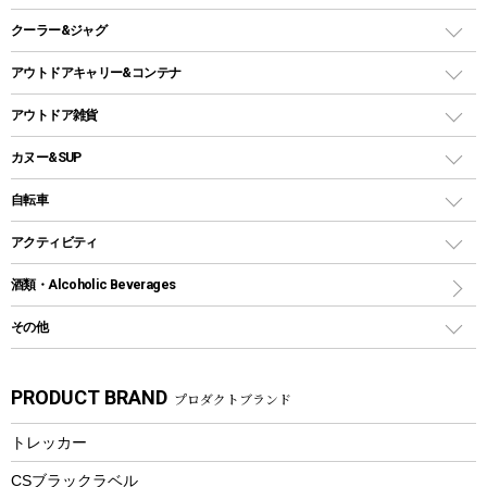
ガスランタン
焚き火台タイプ（ロースタイル）グリル
スキレット
ステンレスボトル
クーラー&ジャグ
自立式タープ
ヘッドライト
ガストーチ、ライター
卓上タイプグリル
ホットサンドメーカー
シェルター（スクリーンタープ）
スクリュータイプ
キャンドル
クーラーボックス
アウトドアキャリー&コンテナ
パーティータイプグリル
クッカー、コッヘル
パラソル
コップ付きタイプ
多用途タイプグリル
クーラーバッグ
アウトドアキャリー
アウトドア雑貨
クッカーセット
テントアクセサリー
ワンタッチタイプ
ソロキャンプ用グリル
ウォータージャグ
コンテナ
バックパック&バッグ
カヌー&SUP
プラスチックボトル
シェラカップ
ペグ
鉄板、アミ
ウォーターボトル
デイパック、ウェストバッグ
ディズニーボトル
ポール
クッキングツール
インフレータブル
自転車
焚き火台&ストーブ
保冷剤
リュック、バックパック
グランドシート
トング
カヌー
火起こし
折りたたみ自転車
アクティビティ
トートバッグ、サコッシュ
ガイドロープ
ナイフ
カヤック
火消し
スポーツサイクル
マリン
酒類・Alcoholic Beverages
ショッピングキャリー
ツール
食器類
SUP
バーベキューツール
シティサイクル
スーツケース
ボディボード
その他
カトラリー
パドル
焚き火アクセサリー
子供向け自転車
その他アウトドア雑貨
ラッシュガード
ガーデニング
タンブラー
フローティングベスト
スモーカー、燻製器
自転車部品
ビーチサンダル
カラビナ
PRODUCT BRAND
プロダクトブランド
湯たんぽ
マグカップ、カップ
ヘルメット
燃料・着火剤・炭
テント
自転車用アクセサリー
レイン
防災用品
ステンレスボトル
エアーポンプ
トレッカー
パラソル
スプレー関係
自転車ウェア
フードボトル
フローティングベスト
アクセサリー
ツール、他
CSブラックラベル