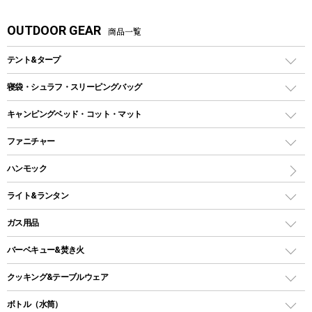
OUTDOOR GEAR
商品一覧
テント&タープ
テント
寝袋・シュラフ・スリーピングバッグ
ドームテント
レクタングラー型（封筒型）シュラフ
キャンピングベッド・コット・マット
ツールームテント
マミー型（人形型）シュラフ
キャンピングベッド・コット
ファニチャー
ワンポールテント
インナーシュラフ
マット
アウトドアテーブル
ハンモック
シェルターテント
インフレータブルマット
ワンタッチテント
アウトドアチェア
ライト&ランタン
ピロー
ソロテント
レジャーシート
LEDランタン
ガス用品
ロッジ型・オリジナルテント
ファニチャーアクセサリー
ガスランタン
ガスバーナー
タープ
バーベキュー&焚き火
オイルランタン
ガスコンロ
ヘキサタープ
バーベキューコンロ、グリル
クッキング&テーブルウェア
ランタンスタンド
スクエアタープ（レクタタープ）
ガス缶
スタンダードタイプグリル
ダッチオーブン
ボトル（水筒）
LEDライト
メッシュタープ