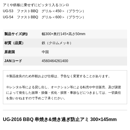
アミや鉄板に乗せずにピッタリ入るコンロ
UG-53 ファストBBQ グリル＜450＞（ブラウン）
UG-54 ファストBBQ グリル＜600＞（ブラウン）
製品サイズ(約)
幅300×奥行145×高さ50mm
材質（品質）
鉄（クロムメッキ）
原産国
中国
JANコード
4560464261400
※製品改良のため外観および仕様は、予告なく変更することがあります。
※レンタル等による貸し出し、オークション等による転売や中古販売、及び譲渡
によって発生した故障・損傷・劣化・損害・事故などにつきましては、一切責任
を負いかねますので予めご了承ください。
UG-2016 BBQ 串焼き&焼き過ぎ防止アミ 300×145mm