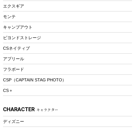
エアーポンプ
トレー
エクスギア
ビーチテント
ランチョンマット
モンテ
ウィンター
ランチボックス
キャンプアウト
スノーシュー
ピクニックセット
防寒ウェア
ビヨンドストレージ
ツール&アクセサリー
CSネイティブ
トレッキング
アプリール
トレッキングステッキ
フラボード
トレッキングアクセサリー
CSP（CAPTAIN STAG PHOTO）
プレイグッズ
CS＋
ウェルネス
アクセサリー
CHARACTER
キャラクター
ウェア、タオル
フィットネス
ディズニー
ウェア