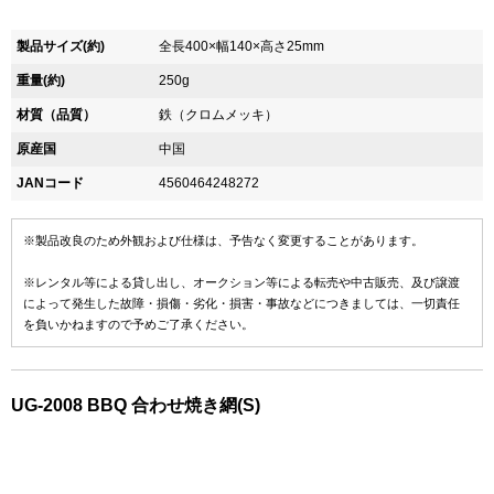
製品サイズ(約)
全長400×幅140×高さ25mm
重量(約)
250g
材質（品質）
鉄（クロムメッキ）
原産国
中国
JANコード
4560464248272
※製品改良のため外観および仕様は、予告なく変更することがあります。
※レンタル等による貸し出し、オークション等による転売や中古販売、及び譲渡
によって発生した故障・損傷・劣化・損害・事故などにつきましては、一切責任
を負いかねますので予めご了承ください。
UG-2008 BBQ 合わせ焼き網(S)