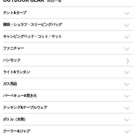
商品一覧
テント&タープ
テント
寝袋・シュラフ・スリーピングバッグ
ドームテント
レクタングラー型（封筒型）シュラフ
キャンピングベッド・コット・マット
ツールームテント
マミー型（人形型）シュラフ
キャンピングベッド・コット
ファニチャー
ワンポールテント
インナーシュラフ
マット
アウトドアテーブル
ハンモック
シェルターテント
インフレータブルマット
ワンタッチテント
アウトドアチェア
ライト&ランタン
ピロー
ソロテント
レジャーシート
LEDランタン
ガス用品
ロッジ型・オリジナルテント
ファニチャーアクセサリー
ガスランタン
ガスバーナー
タープ
バーベキュー&焚き火
オイルランタン
ガスコンロ
ヘキサタープ
バーベキューコンロ、グリル
クッキング&テーブルウェア
ランタンスタンド
スクエアタープ（レクタタープ）
ガス缶
スタンダードタイプグリル
ダッチオーブン
ボトル（水筒）
LEDライト
メッシュタープ
ガスランタン
焚き火台タイプ（ロースタイル）グリル
スキレット
ステンレスボトル
クーラー&ジャグ
自立式タープ
ヘッドライト
ガストーチ、ライター
卓上タイプグリル