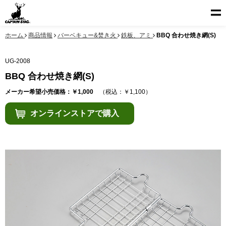
ホーム
商品情報
バーベキュー&焚き火
鉄板、アミ
BBQ 合わせ焼き網(S)
UG-2008
BBQ 合わせ焼き網(S)
メーカー希望小売価格：￥1,000
（税込：￥1,100）
オンラインストアで購入