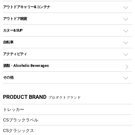
ホットサンドメーカー
シェルター（スクリーンタープ）
スクリュータイプ
キャンドル
クーラーボックス
アウトドアキャリー&コンテナ
パーティータイプグリル
クッカー、コッヘル
パラソル
コップ付きタイプ
多用途タイプグリル
クーラーバッグ
アウトドアキャリー
アウトドア雑貨
クッカーセット
テントアクセサリー
ワンタッチタイプ
ソロキャンプ用グリル
ウォータージャグ
コンテナ
バックパック&バッグ
カヌー&SUP
プラスチックボトル
シェラカップ
ペグ
鉄板、アミ
ウォーターボトル
デイパック、ウェストバッグ
ディズニーボトル
ポール
クッキングツール
インフレータブル
自転車
焚き火台&ストーブ
保冷剤
リュック、バックパック
グランドシート
トング
カヌー
火起こし
折りたたみ自転車
アクティビティ
トートバッグ、サコッシュ
ガイドロープ
ナイフ
カヤック
火消し
スポーツサイクル
マリン
酒類・Alcoholic Beverages
ショッピングキャリー
ツール
食器類
SUP
バーベキューツール
シティサイクル
スーツケース
ボディボード
その他
カトラリー
パドル
焚き火アクセサリー
子供向け自転車
その他アウトドア雑貨
ラッシュガード
ガーデニング
タンブラー
フローティングベスト
スモーカー、燻製器
自転車部品
ビーチサンダル
カラビナ
PRODUCT BRAND
プロダクトブランド
湯たんぽ
マグカップ、カップ
ヘルメット
燃料・着火剤・炭
テント
自転車用アクセサリー
レイン
防災用品
ステンレスボトル
エアーポンプ
トレッカー
パラソル
スプレー関係
自転車ウェア
フードボトル
フローティングベスト
アクセサリー
ツール、他
CSブラックラベル
ヘルメット
コーヒー&ミル
CSクラシックス