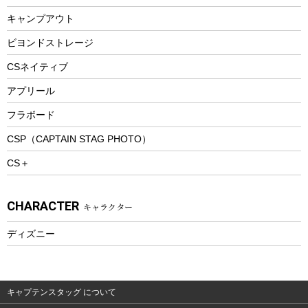
ランチボックス
キャンプアウト
スノーシュー
ピクニックセット
防寒ウェア
ビヨンドストレージ
ツール&アクセサリー
CSネイティブ
トレッキング
アプリール
トレッキングステッキ
フラボード
トレッキングアクセサリー
CSP（CAPTAIN STAG PHOTO）
プレイグッズ
CS＋
ウェルネス
アクセサリー
CHARACTER
キャラクター
ウェア、タオル
フィットネス
ディズニー
ウェア
アクセサリー
キャプテンスタッグ について