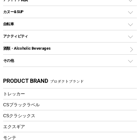
クッカーセット
テントアクセサリー
ワンタッチタイプ
ソロキャンプ用グリル
ウォータージャグ
コンテナ
バックパック&バッグ
カヌー&SUP
プラスチックボトル
シェラカップ
ペグ
鉄板、アミ
ウォーターボトル
デイパック、ウェストバッグ
ディズニーボトル
ポール
クッキングツール
インフレータブル
自転車
焚き火台&ストーブ
保冷剤
リュック、バックパック
グランドシート
トング
カヌー
火起こし
折りたたみ自転車
アクティビティ
トートバッグ、サコッシュ
ガイドロープ
ナイフ
カヤック
火消し
スポーツサイクル
マリン
酒類・Alcoholic Beverages
ショッピングキャリー
ツール
食器類
SUP
バーベキューツール
シティサイクル
スーツケース
ボディボード
その他
カトラリー
パドル
焚き火アクセサリー
子供向け自転車
その他アウトドア雑貨
ラッシュガード
ガーデニング
タンブラー
フローティングベスト
スモーカー、燻製器
自転車部品
ビーチサンダル
カラビナ
PRODUCT BRAND
プロダクトブランド
湯たんぽ
マグカップ、カップ
ヘルメット
燃料・着火剤・炭
テント
自転車用アクセサリー
レイン
防災用品
ステンレスボトル
エアーポンプ
トレッカー
パラソル
スプレー関係
自転車ウェア
フードボトル
フローティングベスト
アクセサリー
ツール、他
CSブラックラベル
ヘルメット
コーヒー&ミル
CSクラシックス
エアーポンプ
トレー
エクスギア
ビーチテント
ランチョンマット
モンテ
ウィンター