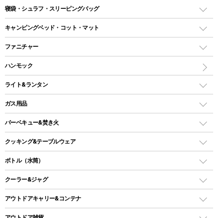
テント
寝袋・シュラフ・スリーピングバッグ
ドームテント
レクタングラー型（封筒型）シュラフ
キャンピングベッド・コット・マット
ツールームテント
マミー型（人形型）シュラフ
キャンピングベッド・コット
ファニチャー
ワンポールテント
インナーシュラフ
マット
アウトドアテーブル
ハンモック
シェルターテント
インフレータブルマット
ワンタッチテント
アウトドアチェア
ライト&ランタン
ピロー
ソロテント
レジャーシート
LEDランタン
ガス用品
ロッジ型・オリジナルテント
ファニチャーアクセサリー
ガスランタン
ガスバーナー
タープ
バーベキュー&焚き火
オイルランタン
ガスコンロ
ヘキサタープ
バーベキューコンロ、グリル
クッキング&テーブルウェア
ランタンスタンド
スクエアタープ（レクタタープ）
ガス缶
スタンダードタイプグリル
ダッチオーブン
ボトル（水筒）
LEDライト
メッシュタープ
ガスランタン
焚き火台タイプ（ロースタイル）グリル
スキレット
ステンレスボトル
クーラー&ジャグ
自立式タープ
ヘッドライト
ガストーチ、ライター
卓上タイプグリル
ホットサンドメーカー
シェルター（スクリーンタープ）
スクリュータイプ
キャンドル
クーラーボックス
アウトドアキャリー&コンテナ
パーティータイプグリル
クッカー、コッヘル
パラソル
コップ付きタイプ
多用途タイプグリル
クーラーバッグ
アウトドアキャリー
アウトドア雑貨