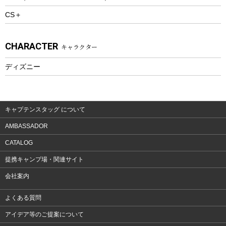
CS＋
ウェルネス
アクセサリー
CHARACTER
キャラクター
ウェア、タオル
フィットネス
ディズニー
ウェア
アクセサリー
キャプテンスタッグ について
AMBASSADOR
CATALOG
提携キャンプ場・関連サイト
会社案内
よくある質問
アイデア等のご提案について