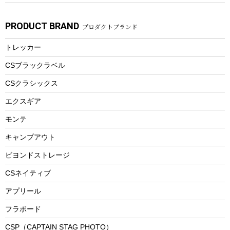
子供向け自転車
その他アウトドア雑貨
ラッシュガード
ガーデニング
タンブラー
フローティングベスト
スモーカー、燻製器
自転車部品
ビーチサンダル
カラビナ
PRODUCT BRAND
プロダクトブランド
湯たんぽ
マグカップ、カップ
ヘルメット
燃料・着火剤・炭
テント
自転車用アクセサリー
レイン
防災用品
ステンレスボトル
エアーポンプ
トレッカー
パラソル
スプレー関係
自転車ウェア
フードボトル
フローティングベスト
アクセサリー
ツール、他
CSブラックラベル
ヘルメット
コーヒー&ミル
CSクラシックス
エアーポンプ
トレー
エクスギア
ビーチテント
ランチョンマット
モンテ
ウィンター
ランチボックス
キャンプアウト
スノーシュー
ピクニックセット
防寒ウェア
ビヨンドストレージ
ツール&アクセサリー
CSネイティブ
トレッキング
アプリール
トレッキングステッキ
フラボード
トレッキングアクセサリー
CSP（CAPTAIN STAG PHOTO）
プレイグッズ