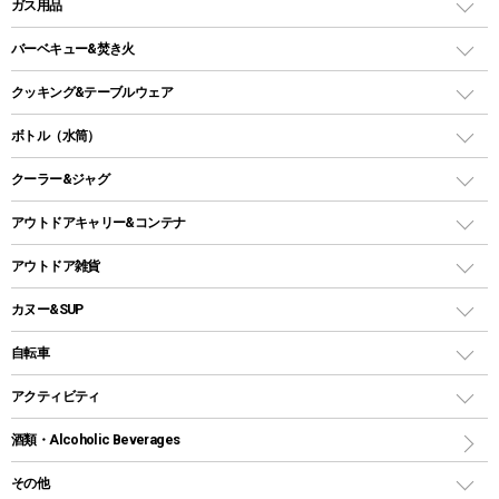
LEDランタン
ガス用品
ロッジ型・オリジナルテント
ファニチャーアクセサリー
ガスランタン
ガスバーナー
タープ
バーベキュー&焚き火
オイルランタン
ガスコンロ
ヘキサタープ
バーベキューコンロ、グリル
クッキング&テーブルウェア
ランタンスタンド
スクエアタープ（レクタタープ）
ガス缶
スタンダードタイプグリル
ダッチオーブン
ボトル（水筒）
LEDライト
メッシュタープ
ガスランタン
焚き火台タイプ（ロースタイル）グリル
スキレット
ステンレスボトル
クーラー&ジャグ
自立式タープ
ヘッドライト
ガストーチ、ライター
卓上タイプグリル
ホットサンドメーカー
シェルター（スクリーンタープ）
スクリュータイプ
キャンドル
クーラーボックス
アウトドアキャリー&コンテナ
パーティータイプグリル
クッカー、コッヘル
パラソル
コップ付きタイプ
多用途タイプグリル
クーラーバッグ
アウトドアキャリー
アウトドア雑貨
クッカーセット
テントアクセサリー
ワンタッチタイプ
ソロキャンプ用グリル
ウォータージャグ
コンテナ
バックパック&バッグ
カヌー&SUP
プラスチックボトル
シェラカップ
ペグ
鉄板、アミ
ウォーターボトル
デイパック、ウェストバッグ
ディズニーボトル
ポール
クッキングツール
インフレータブル
自転車
焚き火台&ストーブ
保冷剤
リュック、バックパック
グランドシート
トング
カヌー
火起こし
折りたたみ自転車
アクティビティ
トートバッグ、サコッシュ
ガイドロープ
ナイフ
カヤック
火消し
スポーツサイクル
マリン
酒類・Alcoholic Beverages
ショッピングキャリー
ツール
食器類
SUP
バーベキューツール
シティサイクル
スーツケース
ボディボード
その他
カトラリー
パドル
焚き火アクセサリー