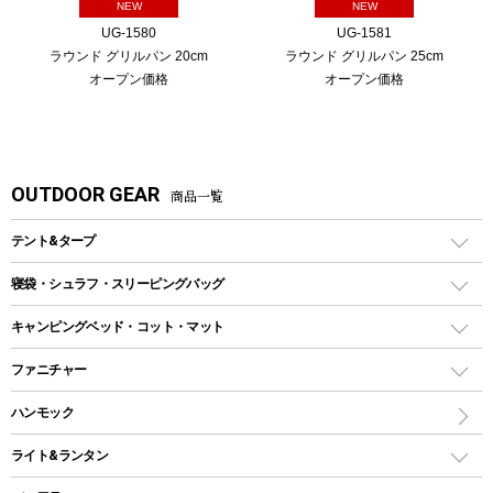
NEW
NEW
UG-1580
UG-1581
ラウンド グリルパン 20cm
ラウンド グリルパン 25cm
オープン価格
オープン価格
OUTDOOR GEAR
商品一覧
テント&タープ
テント
寝袋・シュラフ・スリーピングバッグ
ドームテント
レクタングラー型（封筒型）シュラフ
キャンピングベッド・コット・マット
ツールームテント
マミー型（人形型）シュラフ
キャンピングベッド・コット
ファニチャー
ワンポールテント
インナーシュラフ
マット
アウトドアテーブル
ハンモック
シェルターテント
インフレータブルマット
ワンタッチテント
アウトドアチェア
ライト&ランタン
ピロー
ソロテント
レジャーシート