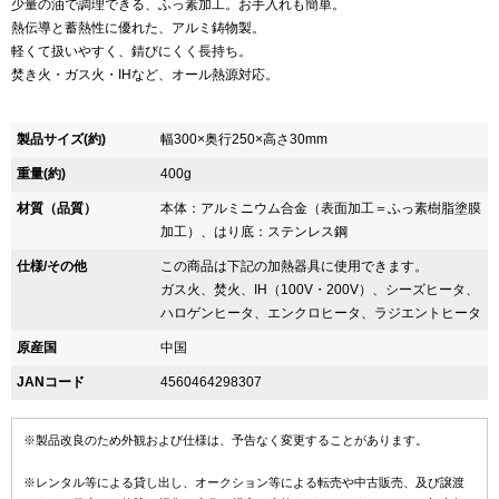
少量の油で調理できる、ふっ素加工。お手入れも簡単。
熱伝導と蓄熱性に優れた、アルミ鋳物製。
軽くて扱いやすく、錆びにくく長持ち。
焚き火・ガス火・IHなど、オール熱源対応。
製品サイズ(約)
幅300×奥行250×高さ30mm
重量(約)
400g
材質（品質）
本体：アルミニウム合金（表面加工＝ふっ素樹脂塗膜
加工）、はり底：ステンレス鋼
仕様/その他
この商品は下記の加熱器具に使用できます。
ガス火、焚火、IH（100V・200V）、シーズヒータ、
ハロゲンヒータ、エンクロヒータ、ラジエントヒータ
原産国
中国
JANコード
4560464298307
※製品改良のため外観および仕様は、予告なく変更することがあります。
※レンタル等による貸し出し、オークション等による転売や中古販売、及び譲渡