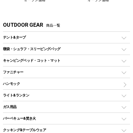
OUTDOOR GEAR
商品一覧
テント&タープ
テント
寝袋・シュラフ・スリーピングバッグ
ドームテント
レクタングラー型（封筒型）シュラフ
キャンピングベッド・コット・マット
ツールームテント
マミー型（人形型）シュラフ
キャンピングベッド・コット
ファニチャー
ワンポールテント
インナーシュラフ
マット
アウトドアテーブル
ハンモック
シェルターテント
インフレータブルマット
ワンタッチテント
アウトドアチェア
ライト&ランタン
ピロー
ソロテント
レジャーシート
LEDランタン
ガス用品
ロッジ型・オリジナルテント
ファニチャーアクセサリー
ガスランタン
ガスバーナー
タープ
バーベキュー&焚き火
オイルランタン
ガスコンロ
ヘキサタープ
バーベキューコンロ、グリル
クッキング&テーブルウェア