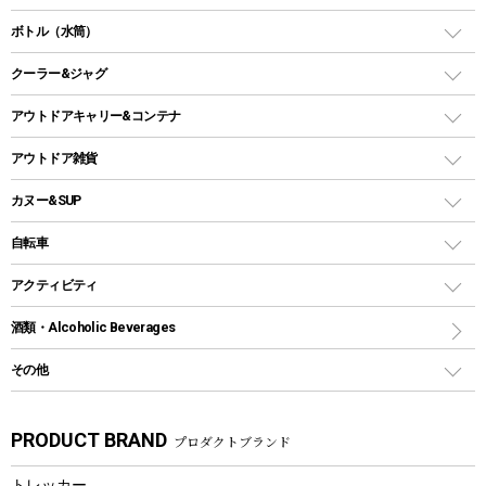
ランタンスタンド
スクエアタープ（レクタタープ）
ガス缶
スタンダードタイプグリル
ダッチオーブン
ボトル（水筒）
LEDライト
メッシュタープ
ガスランタン
焚き火台タイプ（ロースタイル）グリル
スキレット
ステンレスボトル
クーラー&ジャグ
自立式タープ
ヘッドライト
ガストーチ、ライター
卓上タイプグリル
ホットサンドメーカー
シェルター（スクリーンタープ）
スクリュータイプ
キャンドル
クーラーボックス
アウトドアキャリー&コンテナ
パーティータイプグリル
クッカー、コッヘル
パラソル
コップ付きタイプ
多用途タイプグリル
クーラーバッグ
アウトドアキャリー
アウトドア雑貨
クッカーセット
テントアクセサリー
ワンタッチタイプ
ソロキャンプ用グリル
ウォータージャグ
コンテナ
バックパック&バッグ
カヌー&SUP
プラスチックボトル
シェラカップ
ペグ
鉄板、アミ
ウォーターボトル
デイパック、ウェストバッグ
ディズニーボトル
ポール
クッキングツール
インフレータブル
自転車
焚き火台&ストーブ
保冷剤
リュック、バックパック
グランドシート
トング
カヌー
火起こし
折りたたみ自転車
アクティビティ
トートバッグ、サコッシュ
ガイドロープ
ナイフ
カヤック
火消し
スポーツサイクル
マリン
酒類・Alcoholic Beverages
ショッピングキャリー
ツール
食器類
SUP
バーベキューツール
シティサイクル
スーツケース
ボディボード
その他
カトラリー
パドル
焚き火アクセサリー
子供向け自転車
その他アウトドア雑貨
ラッシュガード
ガーデニング
タンブラー
フローティングベスト
スモーカー、燻製器
自転車部品
ビーチサンダル
カラビナ
PRODUCT BRAND
プロダクトブランド
湯たんぽ
マグカップ、カップ
ヘルメット
燃料・着火剤・炭
テント
自転車用アクセサリー
レイン
防災用品
ステンレスボトル
エアーポンプ
トレッカー
パラソル
スプレー関係