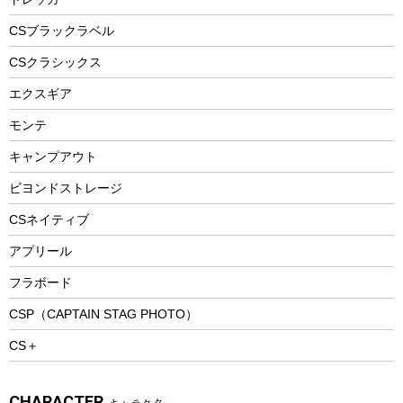
自転車ウェア
フードボトル
フローティングベスト
アクセサリー
ツール、他
CSブラックラベル
ヘルメット
コーヒー&ミル
CSクラシックス
エアーポンプ
トレー
エクスギア
ビーチテント
ランチョンマット
モンテ
ウィンター
ランチボックス
キャンプアウト
スノーシュー
ピクニックセット
防寒ウェア
ビヨンドストレージ
ツール&アクセサリー
CSネイティブ
トレッキング
アプリール
トレッキングステッキ
フラボード
トレッキングアクセサリー
CSP（CAPTAIN STAG PHOTO）
プレイグッズ
CS＋
ウェルネス
アクセサリー
CHARACTER
キャラクター
ウェア、タオル