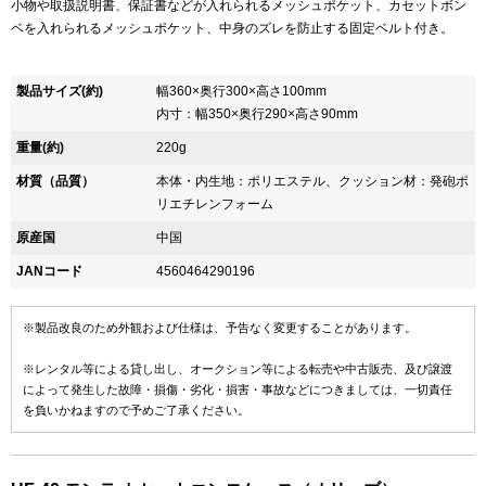
小物や取扱説明書、保証書などが入れられるメッシュポケット、カセットボン
ベを入れられるメッシュポケット、中身のズレを防止する固定ベルト付き。
製品サイズ(約)
幅360×奥行300×高さ100mm
内寸：幅350×奥行290×高さ90mm
重量(約)
220g
材質（品質）
本体・内生地：ポリエステル、クッション材：発砲ポ
リエチレンフォーム
原産国
中国
JANコード
4560464290196
※製品改良のため外観および仕様は、予告なく変更することがあります。
※レンタル等による貸し出し、オークション等による転売や中古販売、及び譲渡
によって発生した故障・損傷・劣化・損害・事故などにつきましては、一切責任
を負いかねますので予めご了承ください。