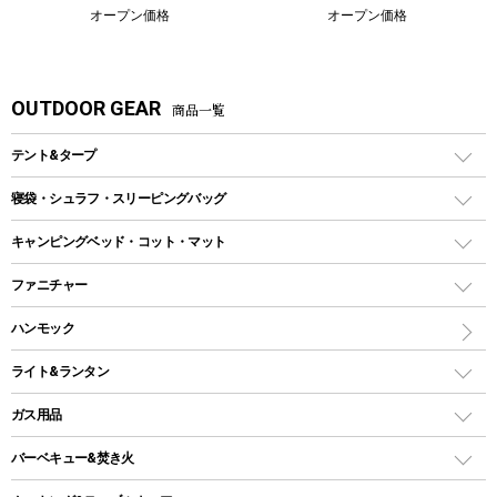
オープン価格
オープン価格
OUTDOOR GEAR
商品一覧
テント&タープ
テント
寝袋・シュラフ・スリーピングバッグ
ドームテント
レクタングラー型（封筒型）シュラフ
キャンピングベッド・コット・マット
ツールームテント
マミー型（人形型）シュラフ
キャンピングベッド・コット
ファニチャー
ワンポールテント
インナーシュラフ
マット
アウトドアテーブル
ハンモック
シェルターテント
インフレータブルマット
ワンタッチテント
アウトドアチェア
ライト&ランタン
ピロー
ソロテント
レジャーシート
LEDランタン
ガス用品
ロッジ型・オリジナルテント
ファニチャーアクセサリー
ガスランタン
ガスバーナー
タープ
バーベキュー&焚き火
オイルランタン
ガスコンロ
ヘキサタープ