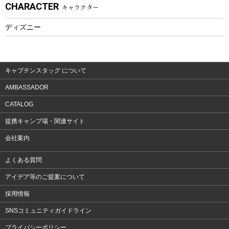
CHARACTER
キャラクター
ウェア、タオル
フィットネス
ディズニー
ウェア
アクセサリー
キャプテンスタッグ について
AMBASSADOR
CATALOG
提携キャンプ場・関連サイト
会社案内
よくある質問
アイデア等のご提案について
採用情報
SNSコミュニティガイドライン
プライバシーポリシー