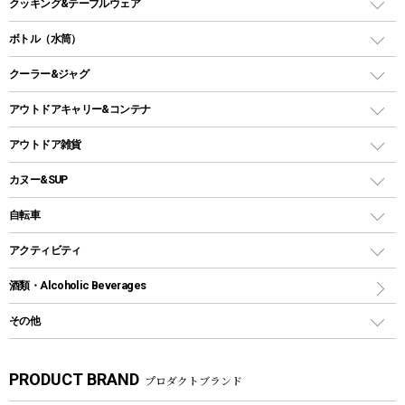
バーベキューコンロ、グリル
クッキング&テーブルウェア
ランタンスタンド
スクエアタープ（レクタタープ）
ガス缶
スタンダードタイプグリル
ダッチオーブン
ボトル（水筒）
LEDライト
メッシュタープ
ガスランタン
焚き火台タイプ（ロースタイル）グリル
スキレット
ステンレスボトル
クーラー&ジャグ
自立式タープ
ヘッドライト
ガストーチ、ライター
卓上タイプグリル
ホットサンドメーカー
シェルター（スクリーンタープ）
スクリュータイプ
キャンドル
クーラーボックス
アウトドアキャリー&コンテナ
パーティータイプグリル
クッカー、コッヘル
パラソル
コップ付きタイプ
多用途タイプグリル
クーラーバッグ
アウトドアキャリー
アウトドア雑貨
クッカーセット
テントアクセサリー
ワンタッチタイプ
ソロキャンプ用グリル
ウォータージャグ
コンテナ
バックパック&バッグ
カヌー&SUP
プラスチックボトル
シェラカップ
ペグ
鉄板、アミ
ウォーターボトル
デイパック、ウェストバッグ
ディズニーボトル
ポール
クッキングツール
インフレータブル
自転車
焚き火台&ストーブ
保冷剤
リュック、バックパック
グランドシート
トング
カヌー
火起こし
折りたたみ自転車
アクティビティ
トートバッグ、サコッシュ
ガイドロープ
ナイフ
カヤック
火消し
スポーツサイクル
マリン
酒類・Alcoholic Beverages
ショッピングキャリー
ツール
食器類
SUP
バーベキューツール
シティサイクル
スーツケース
ボディボード
その他
カトラリー
パドル
焚き火アクセサリー
子供向け自転車
その他アウトドア雑貨
ラッシュガード
ガーデニング
タンブラー
フローティングベスト
スモーカー、燻製器
自転車部品
ビーチサンダル
カラビナ
PRODUCT BRAND
プロダクトブランド
湯たんぽ
マグカップ、カップ
ヘルメット
燃料・着火剤・炭
テント
自転車用アクセサリー
レイン