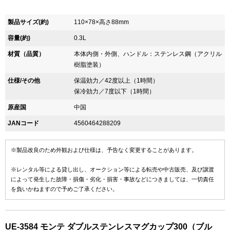
製品サイズ(約)
110×78×高さ88mm
容量(約)
0.3L
材質（品質）
本体内側・外側、ハンドル：ステンレス鋼（アクリル
樹脂塗装）
仕様/その他
保温効力／42度以上（1時間）
保冷効力／7度以下（1時間）
原産国
中国
JANコード
4560464288209
※製品改良のため外観および仕様は、予告なく変更することがあります。
※レンタル等による貸し出し、オークション等による転売や中古販売、及び譲渡
によって発生した故障・損傷・劣化・損害・事故などにつきましては、一切責任
を負いかねますので予めご了承ください。
UE-3584 モンテ ダブルステンレスマグカップ300（ブル