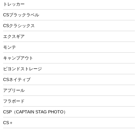
防災用品
ステンレスボトル
エアーポンプ
トレッカー
パラソル
スプレー関係
自転車ウェア
フードボトル
フローティングベスト
アクセサリー
ツール、他
CSブラックラベル
ヘルメット
コーヒー&ミル
CSクラシックス
エアーポンプ
トレー
エクスギア
ビーチテント
ランチョンマット
モンテ
ウィンター
ランチボックス
キャンプアウト
スノーシュー
ピクニックセット
防寒ウェア
ビヨンドストレージ
ツール&アクセサリー
CSネイティブ
トレッキング
アプリール
トレッキングステッキ
フラボード
トレッキングアクセサリー
CSP（CAPTAIN STAG PHOTO）
プレイグッズ
CS＋
ウェルネス
アクセサリー