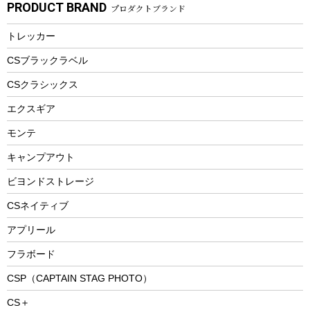
PRODUCT BRAND
プロダクトブランド
湯たんぽ
マグカップ、カップ
ヘルメット
燃料・着火剤・炭
テント
自転車用アクセサリー
レイン
防災用品
ステンレスボトル
エアーポンプ
トレッカー
パラソル
スプレー関係
自転車ウェア
フードボトル
フローティングベスト
アクセサリー
ツール、他
CSブラックラベル
ヘルメット
コーヒー&ミル
CSクラシックス
エアーポンプ
トレー
エクスギア
ビーチテント
ランチョンマット
モンテ
ウィンター
ランチボックス
キャンプアウト
スノーシュー
ピクニックセット
防寒ウェア
ビヨンドストレージ
ツール&アクセサリー
CSネイティブ
トレッキング
アプリール
トレッキングステッキ
フラボード
トレッキングアクセサリー
CSP（CAPTAIN STAG PHOTO）
プレイグッズ
CS＋
ウェルネス