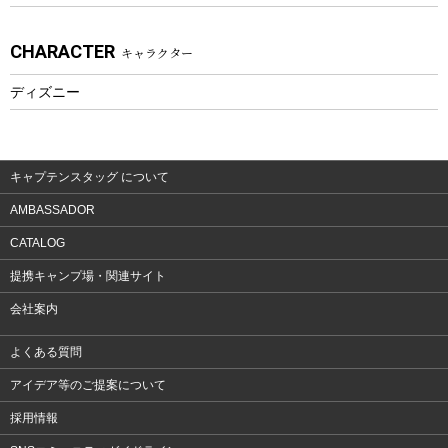
アクセサリー
CHARACTER
キャラクター
ウェア、タオル
フィットネス
ディズニー
ウェア
アクセサリー
キャプテンスタッグ について
AMBASSADOR
CATALOG
提携キャンプ場・関連サイト
会社案内
よくある質問
アイデア等のご提案について
採用情報