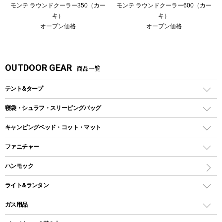
モンテ ラウンドクーラー350（カー
モンテ ラウンドクーラー600（カー
キ）
キ）
オープン価格
オープン価格
OUTDOOR GEAR
商品一覧
テント&タープ
テント
寝袋・シュラフ・スリーピングバッグ
ドームテント
レクタングラー型（封筒型）シュラフ
キャンピングベッド・コット・マット
ツールームテント
マミー型（人形型）シュラフ
キャンピングベッド・コット
ファニチャー
ワンポールテント
インナーシュラフ
マット
アウトドアテーブル
ハンモック
シェルターテント
インフレータブルマット
ワンタッチテント
アウトドアチェア
ライト&ランタン
ピロー
ソロテント
レジャーシート
LEDランタン
ガス用品
ロッジ型・オリジナルテント
ファニチャーアクセサリー
ガスランタン