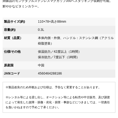
姉妹品のモンテダブルステンレスマグカップ350へスタッキング収納が可能。
鮮やかなビタミンカラー。
製品サイズ(約)
110×78×高さ88mm
容量(約)
0.3L
材質（品質）
本体内側・外側、ハンドル：ステンレス鋼（アクリル
樹脂塗装）
仕様/その他
保温効力／42度以上（1時間）
保冷効力／7度以下（1時間）
原産国
中国
JANコード
4560464288186
※製品改良のため外観および仕様は、予告なく変更することがあります。
※レンタル等による貸し出し、オークション等による転売や中古販売、及び譲渡
によって発生した故障・損傷・劣化・損害・事故などにつきましては、一切責任
を負いかねますので予めご了承ください。