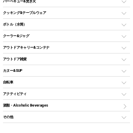
ガスバーナー
タープ
バーベキュー&焚き火
オイルランタン
ガスコンロ
ヘキサタープ
バーベキューコンロ、グリル
クッキング&テーブルウェア
ランタンスタンド
スクエアタープ（レクタタープ）
ガス缶
スタンダードタイプグリル
ダッチオーブン
ボトル（水筒）
LEDライト
メッシュタープ
ガスランタン
焚き火台タイプ（ロースタイル）グリル
スキレット
ステンレスボトル
クーラー&ジャグ
自立式タープ
ヘッドライト
ガストーチ、ライター
卓上タイプグリル
ホットサンドメーカー
シェルター（スクリーンタープ）
スクリュータイプ
キャンドル
クーラーボックス
アウトドアキャリー&コンテナ
パーティータイプグリル
クッカー、コッヘル
パラソル
コップ付きタイプ
多用途タイプグリル
クーラーバッグ
アウトドアキャリー
アウトドア雑貨
クッカーセット
テントアクセサリー
ワンタッチタイプ
ソロキャンプ用グリル
ウォータージャグ
コンテナ
バックパック&バッグ
カヌー&SUP
プラスチックボトル
シェラカップ
ペグ
鉄板、アミ
ウォーターボトル
デイパック、ウェストバッグ
ディズニーボトル
ポール
クッキングツール
インフレータブル
自転車
焚き火台&ストーブ
保冷剤
リュック、バックパック
グランドシート
トング
カヌー
火起こし
折りたたみ自転車
アクティビティ
トートバッグ、サコッシュ
ガイドロープ
ナイフ
カヤック
火消し
スポーツサイクル
マリン
酒類・Alcoholic Beverages
ショッピングキャリー
ツール
食器類
SUP
バーベキューツール
シティサイクル
スーツケース
ボディボード
その他
カトラリー
パドル
焚き火アクセサリー
子供向け自転車
その他アウトドア雑貨
ラッシュガード
ガーデニング
タンブラー
フローティングベスト
スモーカー、燻製器
自転車部品
ビーチサンダル
カラビナ