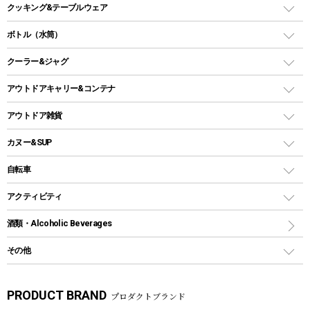
ガスコンロ
ヘキサタープ
バーベキューコンロ、グリル
クッキング&テーブルウェア
ランタンスタンド
スクエアタープ（レクタタープ）
ガス缶
スタンダードタイプグリル
ダッチオーブン
ボトル（水筒）
LEDライト
メッシュタープ
ガスランタン
焚き火台タイプ（ロースタイル）グリル
スキレット
ステンレスボトル
クーラー&ジャグ
自立式タープ
ヘッドライト
ガストーチ、ライター
卓上タイプグリル
ホットサンドメーカー
シェルター（スクリーンタープ）
スクリュータイプ
キャンドル
クーラーボックス
アウトドアキャリー&コンテナ
パーティータイプグリル
クッカー、コッヘル
パラソル
コップ付きタイプ
多用途タイプグリル
クーラーバッグ
アウトドアキャリー
アウトドア雑貨
クッカーセット
テントアクセサリー
ワンタッチタイプ
ソロキャンプ用グリル
ウォータージャグ
コンテナ
バックパック&バッグ
カヌー&SUP
プラスチックボトル
シェラカップ
ペグ
鉄板、アミ
ウォーターボトル
デイパック、ウェストバッグ
ディズニーボトル
ポール
クッキングツール
インフレータブル
自転車
焚き火台&ストーブ
保冷剤
リュック、バックパック
グランドシート
トング
カヌー
火起こし
折りたたみ自転車
アクティビティ
トートバッグ、サコッシュ
ガイドロープ
ナイフ
カヤック
火消し
スポーツサイクル
マリン
酒類・Alcoholic Beverages
ショッピングキャリー
ツール
食器類
SUP
バーベキューツール
シティサイクル
スーツケース
ボディボード
その他
カトラリー
パドル
焚き火アクセサリー
子供向け自転車
その他アウトドア雑貨
ラッシュガード
ガーデニング
タンブラー
フローティングベスト
スモーカー、燻製器
自転車部品
ビーチサンダル
カラビナ
PRODUCT BRAND
プロダクトブランド
湯たんぽ
マグカップ、カップ
ヘルメット
燃料・着火剤・炭
テント
自転車用アクセサリー
レイン