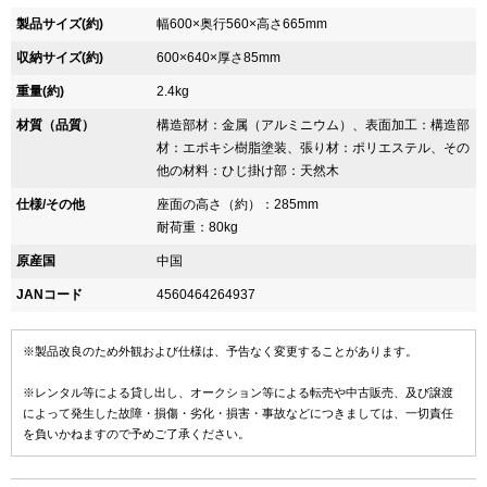
製品サイズ(約)
幅600×奥行560×高さ665mm
収納サイズ(約)
600×640×厚さ85mm
重量(約)
2.4kg
材質（品質）
構造部材：金属（アルミニウム）、表面加工：構造部
材：エポキシ樹脂塗装、張り材：ポリエステル、その
他の材料：ひじ掛け部：天然木
仕様/その他
座面の高さ（約）：285mm
耐荷重：80kg
原産国
中国
JANコード
4560464264937
※製品改良のため外観および仕様は、予告なく変更することがあります。
※レンタル等による貸し出し、オークション等による転売や中古販売、及び譲渡
によって発生した故障・損傷・劣化・損害・事故などにつきましては、一切責任
を負いかねますので予めご了承ください。