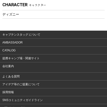
CHARACTER
キャラクター
ウェア、タオル
フィットネス
ディズニー
ウェア
アクセサリー
キャプテンスタッグ について
AMBASSADOR
CATALOG
提携キャンプ場・関連サイト
会社案内
よくある質問
アイデア等のご提案について
採用情報
SNSコミュニティガイドライン