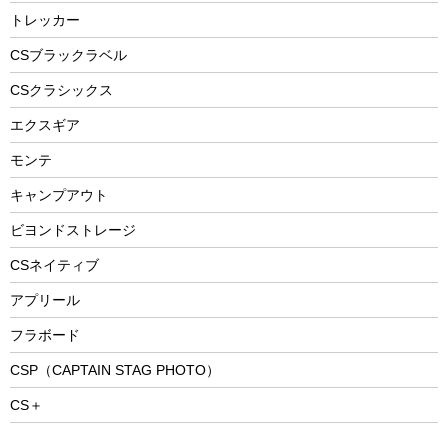
防災用品
ステンレスボトル
エアーポンプ
トレッカー
パラソル
スプレー関係
自転車ウェア
フードボトル
フローティングベスト
アクセサリー
ツール、他
CSブラックラベル
ヘルメット
コーヒー&ミル
CSクラシックス
エアーポンプ
トレー
エクスギア
ビーチテント
ランチョンマット
モンテ
ウィンター
ランチボックス
キャンプアウト
スノーシュー
ピクニックセット
防寒ウェア
ビヨンドストレージ
ツール&アクセサリー
CSネイティブ
トレッキング
アプリール
トレッキングステッキ
フラボード
トレッキングアクセサリー
CSP（CAPTAIN STAG PHOTO）
プレイグッズ
CS＋
ウェルネス
アクセサリー