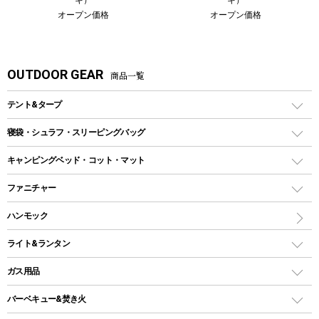
オープン価格
オープン価格
OUTDOOR GEAR
商品一覧
テント&タープ
テント
寝袋・シュラフ・スリーピングバッグ
ドームテント
レクタングラー型（封筒型）シュラフ
キャンピングベッド・コット・マット
ツールームテント
マミー型（人形型）シュラフ
キャンピングベッド・コット
ファニチャー
ワンポールテント
インナーシュラフ
マット
アウトドアテーブル
ハンモック
シェルターテント
インフレータブルマット
ワンタッチテント
アウトドアチェア
ライト&ランタン
ピロー
ソロテント
レジャーシート
LEDランタン
ガス用品
ロッジ型・オリジナルテント
ファニチャーアクセサリー
ガスランタン
ガスバーナー
タープ
バーベキュー&焚き火
オイルランタン