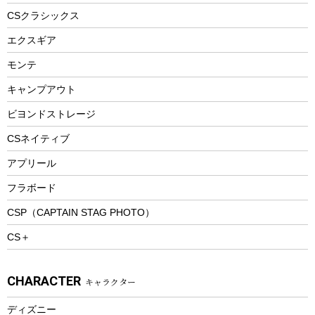
ヘルメット
コーヒー&ミル
CSクラシックス
エアーポンプ
トレー
エクスギア
ビーチテント
ランチョンマット
モンテ
ウィンター
ランチボックス
キャンプアウト
スノーシュー
ピクニックセット
防寒ウェア
ビヨンドストレージ
ツール&アクセサリー
CSネイティブ
トレッキング
アプリール
トレッキングステッキ
フラボード
トレッキングアクセサリー
CSP（CAPTAIN STAG PHOTO）
プレイグッズ
CS＋
ウェルネス
アクセサリー
CHARACTER
キャラクター
ウェア、タオル
フィットネス
ディズニー