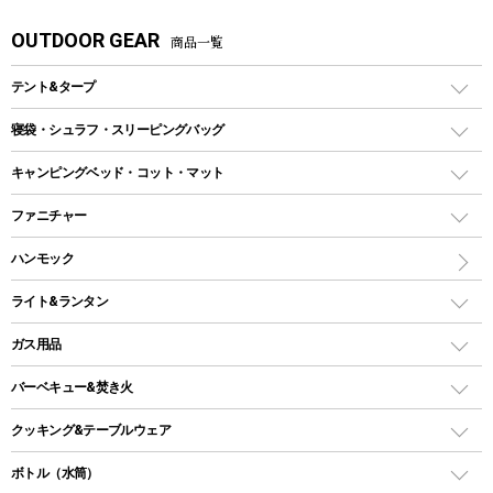
OUTDOOR GEAR
商品一覧
テント&タープ
テント
寝袋・シュラフ・スリーピングバッグ
ドームテント
レクタングラー型（封筒型）シュラフ
キャンピングベッド・コット・マット
ツールームテント
マミー型（人形型）シュラフ
キャンピングベッド・コット
ファニチャー
ワンポールテント
インナーシュラフ
マット
アウトドアテーブル
ハンモック
シェルターテント
インフレータブルマット
ワンタッチテント
アウトドアチェア
ライト&ランタン
ピロー
ソロテント
レジャーシート
LEDランタン
ガス用品
ロッジ型・オリジナルテント
ファニチャーアクセサリー
ガスランタン
ガスバーナー
タープ
バーベキュー&焚き火
オイルランタン
ガスコンロ
ヘキサタープ
バーベキューコンロ、グリル
クッキング&テーブルウェア
ランタンスタンド
スクエアタープ（レクタタープ）
ガス缶
スタンダードタイプグリル
ダッチオーブン
ボトル（水筒）
LEDライト
メッシュタープ
ガスランタン
焚き火台タイプ（ロースタイル）グリル