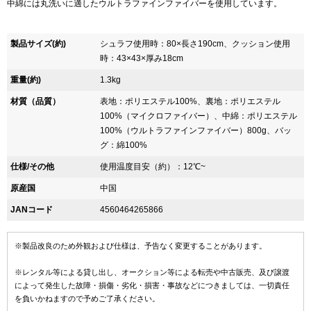
中綿には丸洗いに適したウルトラファインファイバーを使用しています。
製品サイズ(約)
シュラフ使用時：80×長さ190cm、クッション使用
時：43×43×厚み18cm
重量(約)
1.3kg
材質（品質）
表地：ポリエステル100%、裏地：ポリエステル
100%（マイクロファイバー）、中綿：ポリエステル
100%（ウルトラファインファイバー）800g、バッ
グ：綿100%
仕様/その他
使用温度目安（約）：12℃~
原産国
中国
JANコード
4560464265866
※製品改良のため外観および仕様は、予告なく変更することがあります。
※レンタル等による貸し出し、オークション等による転売や中古販売、及び譲渡
によって発生した故障・損傷・劣化・損害・事故などにつきましては、一切責任
を負いかねますので予めご了承ください。