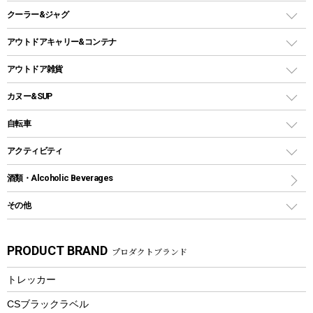
スキレット
ステンレスボトル
クーラー&ジャグ
自立式タープ
ヘッドライト
ガストーチ、ライター
卓上タイプグリル
ホットサンドメーカー
シェルター（スクリーンタープ）
スクリュータイプ
キャンドル
クーラーボックス
アウトドアキャリー&コンテナ
パーティータイプグリル
クッカー、コッヘル
パラソル
コップ付きタイプ
多用途タイプグリル
クーラーバッグ
アウトドアキャリー
アウトドア雑貨
クッカーセット
テントアクセサリー
ワンタッチタイプ
ソロキャンプ用グリル
ウォータージャグ
コンテナ
バックパック&バッグ
カヌー&SUP
プラスチックボトル
シェラカップ
ペグ
鉄板、アミ
ウォーターボトル
デイパック、ウェストバッグ
ディズニーボトル
ポール
クッキングツール
インフレータブル
自転車
焚き火台&ストーブ
保冷剤
リュック、バックパック
グランドシート
トング
カヌー
火起こし
折りたたみ自転車
アクティビティ
トートバッグ、サコッシュ
ガイドロープ
ナイフ
カヤック
火消し
スポーツサイクル
マリン
酒類・Alcoholic Beverages
ショッピングキャリー
ツール
食器類
SUP
バーベキューツール
シティサイクル
スーツケース
ボディボード
その他
カトラリー
パドル
焚き火アクセサリー
子供向け自転車
その他アウトドア雑貨
ラッシュガード
ガーデニング
タンブラー
フローティングベスト
スモーカー、燻製器
自転車部品
ビーチサンダル
カラビナ
PRODUCT BRAND
プロダクトブランド
湯たんぽ
マグカップ、カップ
ヘルメット
燃料・着火剤・炭
テント
自転車用アクセサリー
レイン
防災用品
ステンレスボトル
エアーポンプ
トレッカー
パラソル
スプレー関係
自転車ウェア
フードボトル
フローティングベスト
アクセサリー
ツール、他
CSブラックラベル