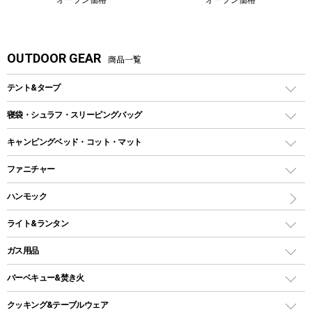
OUTDOOR GEAR
商品一覧
テント&タープ
テント
寝袋・シュラフ・スリーピングバッグ
ドームテント
レクタングラー型（封筒型）シュラフ
キャンピングベッド・コット・マット
ツールームテント
マミー型（人形型）シュラフ
キャンピングベッド・コット
ファニチャー
ワンポールテント
インナーシュラフ
マット
アウトドアテーブル
ハンモック
シェルターテント
インフレータブルマット
ワンタッチテント
アウトドアチェア
ライト&ランタン
ピロー
ソロテント
レジャーシート
LEDランタン
ガス用品
ロッジ型・オリジナルテント
ファニチャーアクセサリー
ガスランタン
ガスバーナー
タープ
バーベキュー&焚き火
オイルランタン
ガスコンロ
ヘキサタープ
バーベキューコンロ、グリル
クッキング&テーブルウェア