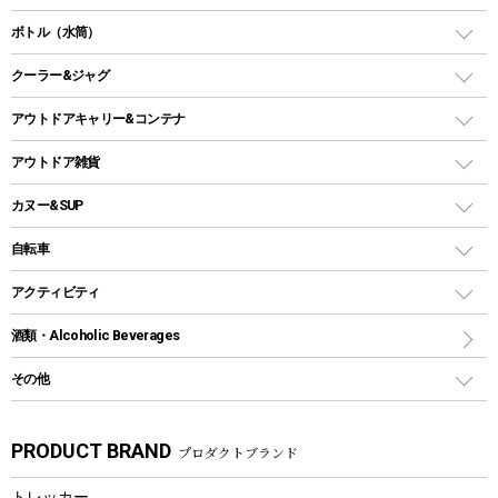
ランタンスタンド
スクエアタープ（レクタタープ）
ガス缶
スタンダードタイプグリル
ダッチオーブン
ボトル（水筒）
LEDライト
メッシュタープ
ガスランタン
焚き火台タイプ（ロースタイル）グリル
スキレット
ステンレスボトル
クーラー&ジャグ
自立式タープ
ヘッドライト
ガストーチ、ライター
卓上タイプグリル
ホットサンドメーカー
シェルター（スクリーンタープ）
スクリュータイプ
キャンドル
クーラーボックス
アウトドアキャリー&コンテナ
パーティータイプグリル
クッカー、コッヘル
パラソル
コップ付きタイプ
多用途タイプグリル
クーラーバッグ
アウトドアキャリー
アウトドア雑貨
クッカーセット
テントアクセサリー
ワンタッチタイプ
ソロキャンプ用グリル
ウォータージャグ
コンテナ
バックパック&バッグ
カヌー&SUP
プラスチックボトル
シェラカップ
ペグ
鉄板、アミ
ウォーターボトル
デイパック、ウェストバッグ
ディズニーボトル
ポール
クッキングツール
インフレータブル
自転車
焚き火台&ストーブ
保冷剤
リュック、バックパック
グランドシート
トング
カヌー
火起こし
折りたたみ自転車
アクティビティ
トートバッグ、サコッシュ
ガイドロープ
ナイフ
カヤック
火消し
スポーツサイクル
マリン
酒類・Alcoholic Beverages
ショッピングキャリー
ツール
食器類
SUP
バーベキューツール
シティサイクル
スーツケース
ボディボード
その他
カトラリー
パドル
焚き火アクセサリー
子供向け自転車
その他アウトドア雑貨
ラッシュガード
ガーデニング
タンブラー
フローティングベスト
スモーカー、燻製器
自転車部品
ビーチサンダル
カラビナ
PRODUCT BRAND
プロダクトブランド
湯たんぽ
マグカップ、カップ
ヘルメット
燃料・着火剤・炭
テント
自転車用アクセサリー
レイン
防災用品
ステンレスボトル
エアーポンプ
トレッカー
パラソル
スプレー関係