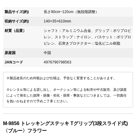
製品サイズ(約)
長さ90cm~120cm（無段階調整）
収納サイズ(約)
140×35×610mm
材質（品質）
シャフト：アルミニウム合金、グリップ：ポリプロピ
レン、ストラップ：ナイロン、バスケット：ポリプロ
ピレン、石突きプロテクター：塩化ビニル樹脂
原産国
中国
JANコード
4976790798563
※製品改良のため外観および仕様は、予告なく変更することがあります。
※レンタル等による貸し出し、オークション等による転売や中古販売、及び譲渡
によって発生した故障・損傷・劣化・損害・事故などにつきましては、一切責任
を負いかねますので予めご了承ください。
M-9856 トレッキングステッキ Tグリップ(3段スライド式)
〈ブルー〉フラワー