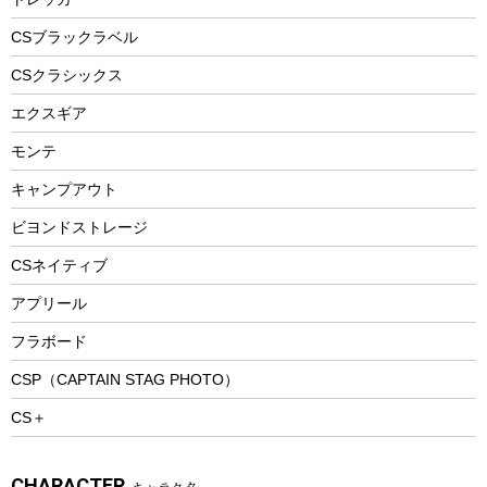
自転車ウェア
フードボトル
フローティングベスト
アクセサリー
ツール、他
CSブラックラベル
ヘルメット
コーヒー&ミル
CSクラシックス
エアーポンプ
トレー
エクスギア
ビーチテント
ランチョンマット
モンテ
ウィンター
ランチボックス
キャンプアウト
スノーシュー
ピクニックセット
防寒ウェア
ビヨンドストレージ
ツール&アクセサリー
CSネイティブ
トレッキング
アプリール
トレッキングステッキ
フラボード
トレッキングアクセサリー
CSP（CAPTAIN STAG PHOTO）
プレイグッズ
CS＋
ウェルネス
アクセサリー
CHARACTER
キャラクター
ウェア、タオル