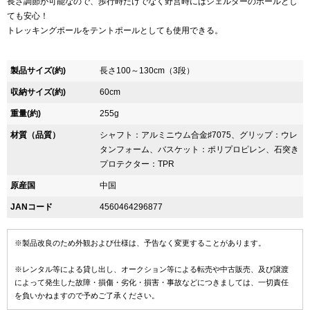
長さ調節が可能なので、歩行時だけでなく野営時にはシェルターのポールとし
ても安心！
トレッキングポールをテントポールとしても使用できる。
製品サイズ(約)
長さ100～130cm（3段）
収納サイズ(約)
60cm
重量(約)
255g
材質（品質）
シャフト：アルミニウム合金♯7075、グリップ：ウレ
タンフォーム、バスケット：ポリプロピレン、石突き
プロテクター：TPR
原産国
中国
JANコード
4560464296877
※製品改良のため外観および仕様は、予告なく変更することがあります。
※レンタル等による貸し出し、オークション等による転売や中古販売、及び譲渡
によって発生した故障・損傷・劣化・損害・事故などにつきましては、一切責任
を負いかねますので予めご了承ください。