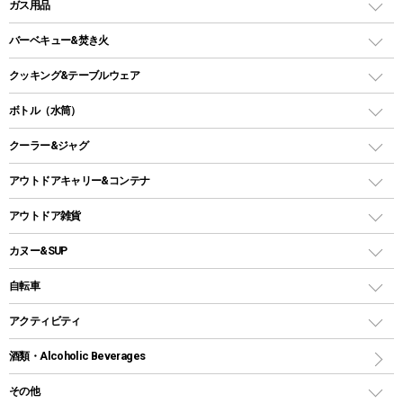
LEDランタン
ガス用品
ロッジ型・オリジナルテント
ファニチャーアクセサリー
ガスランタン
ガスバーナー
タープ
バーベキュー&焚き火
オイルランタン
ガスコンロ
ヘキサタープ
バーベキューコンロ、グリル
クッキング&テーブルウェア
ランタンスタンド
スクエアタープ（レクタタープ）
ガス缶
スタンダードタイプグリル
ダッチオーブン
ボトル（水筒）
LEDライト
メッシュタープ
ガスランタン
焚き火台タイプ（ロースタイル）グリル
スキレット
ステンレスボトル
クーラー&ジャグ
自立式タープ
ヘッドライト
ガストーチ、ライター
卓上タイプグリル
ホットサンドメーカー
シェルター（スクリーンタープ）
スクリュータイプ
キャンドル
クーラーボックス
アウトドアキャリー&コンテナ
パーティータイプグリル
クッカー、コッヘル
パラソル
コップ付きタイプ
多用途タイプグリル
クーラーバッグ
アウトドアキャリー
アウトドア雑貨
クッカーセット
テントアクセサリー
ワンタッチタイプ
ソロキャンプ用グリル
ウォータージャグ
コンテナ
バックパック&バッグ
カヌー&SUP
プラスチックボトル
シェラカップ
ペグ
鉄板、アミ
ウォーターボトル
デイパック、ウェストバッグ
ディズニーボトル
ポール
クッキングツール
インフレータブル
自転車
焚き火台&ストーブ
保冷剤
リュック、バックパック
グランドシート
トング
カヌー
火起こし
折りたたみ自転車
アクティビティ
トートバッグ、サコッシュ
ガイドロープ
ナイフ
カヤック
火消し
スポーツサイクル
マリン
酒類・Alcoholic Beverages
ショッピングキャリー
ツール
食器類
SUP
バーベキューツール
シティサイクル
スーツケース
ボディボード
その他
カトラリー
パドル
焚き火アクセサリー