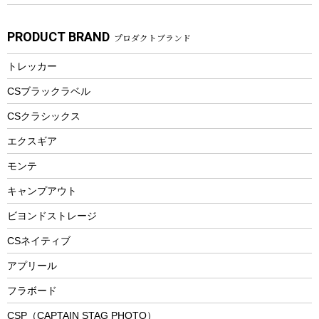
子供向け自転車
その他アウトドア雑貨
ラッシュガード
ガーデニング
タンブラー
フローティングベスト
スモーカー、燻製器
自転車部品
ビーチサンダル
カラビナ
PRODUCT BRAND
プロダクトブランド
湯たんぽ
マグカップ、カップ
ヘルメット
燃料・着火剤・炭
テント
自転車用アクセサリー
レイン
防災用品
ステンレスボトル
エアーポンプ
トレッカー
パラソル
スプレー関係
自転車ウェア
フードボトル
フローティングベスト
アクセサリー
ツール、他
CSブラックラベル
ヘルメット
コーヒー&ミル
CSクラシックス
エアーポンプ
トレー
エクスギア
ビーチテント
ランチョンマット
モンテ
ウィンター
ランチボックス
キャンプアウト
スノーシュー
ピクニックセット
防寒ウェア
ビヨンドストレージ
ツール&アクセサリー
CSネイティブ
トレッキング
アプリール
トレッキングステッキ
フラボード
トレッキングアクセサリー
CSP（CAPTAIN STAG PHOTO）
プレイグッズ