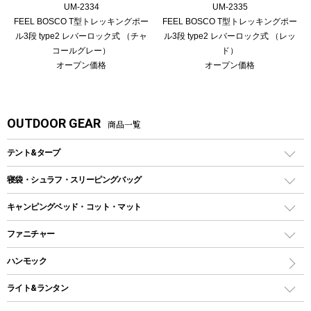
UM-2334
UM-2335
FEEL BOSCO T型トレッキングポー
FEEL BOSCO T型トレッキングポー
ル3段 type2 レバーロック式 （チャ
ル3段 type2 レバーロック式 （レッ
コールグレー）
ド）
オープン価格
オープン価格
OUTDOOR GEAR
商品一覧
テント&タープ
テント
寝袋・シュラフ・スリーピングバッグ
ドームテント
レクタングラー型（封筒型）シュラフ
キャンピングベッド・コット・マット
ツールームテント
マミー型（人形型）シュラフ
キャンピングベッド・コット
ファニチャー
ワンポールテント
インナーシュラフ
マット
アウトドアテーブル
ハンモック
シェルターテント
インフレータブルマット
ワンタッチテント
アウトドアチェア
ライト&ランタン
ピロー
ソロテント
レジャーシート