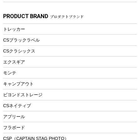
子供向け自転車
その他アウトドア雑貨
ラッシュガード
ガーデニング
タンブラー
フローティングベスト
スモーカー、燻製器
自転車部品
ビーチサンダル
カラビナ
PRODUCT BRAND
プロダクトブランド
湯たんぽ
マグカップ、カップ
ヘルメット
燃料・着火剤・炭
テント
自転車用アクセサリー
レイン
防災用品
ステンレスボトル
エアーポンプ
トレッカー
パラソル
スプレー関係
自転車ウェア
フードボトル
フローティングベスト
アクセサリー
ツール、他
CSブラックラベル
ヘルメット
コーヒー&ミル
CSクラシックス
エアーポンプ
トレー
エクスギア
ビーチテント
ランチョンマット
モンテ
ウィンター
ランチボックス
キャンプアウト
スノーシュー
ピクニックセット
防寒ウェア
ビヨンドストレージ
ツール&アクセサリー
CSネイティブ
トレッキング
アプリール
トレッキングステッキ
フラボード
トレッキングアクセサリー
CSP（CAPTAIN STAG PHOTO）
プレイグッズ