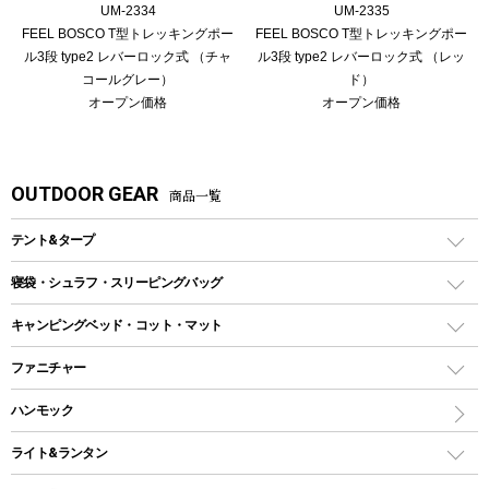
UM-2334
UM-2335
FEEL BOSCO T型トレッキングポー
FEEL BOSCO T型トレッキングポー
ル3段 type2 レバーロック式 （チャ
ル3段 type2 レバーロック式 （レッ
コールグレー）
ド）
オープン価格
オープン価格
OUTDOOR GEAR
商品一覧
テント&タープ
テント
寝袋・シュラフ・スリーピングバッグ
ドームテント
レクタングラー型（封筒型）シュラフ
キャンピングベッド・コット・マット
ツールームテント
マミー型（人形型）シュラフ
キャンピングベッド・コット
ファニチャー
ワンポールテント
インナーシュラフ
マット
アウトドアテーブル
ハンモック
シェルターテント
インフレータブルマット
ワンタッチテント
アウトドアチェア
ライト&ランタン
ピロー
ソロテント
レジャーシート