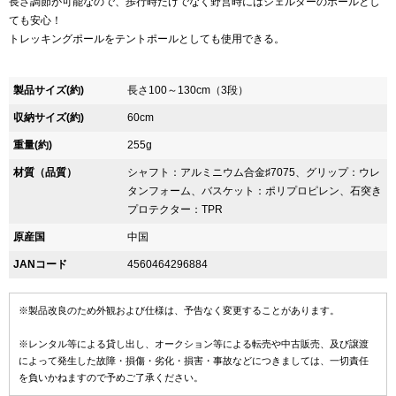
長さ調節が可能なので、歩行時だけでなく野営時にはシェルターのポールとし
ても安心！
トレッキングポールをテントポールとしても使用できる。
製品サイズ(約)
長さ100～130cm（3段）
収納サイズ(約)
60cm
重量(約)
255g
材質（品質）
シャフト：アルミニウム合金♯7075、グリップ：ウレ
タンフォーム、バスケット：ポリプロピレン、石突き
プロテクター：TPR
原産国
中国
JANコード
4560464296884
※製品改良のため外観および仕様は、予告なく変更することがあります。
※レンタル等による貸し出し、オークション等による転売や中古販売、及び譲渡
によって発生した故障・損傷・劣化・損害・事故などにつきましては、一切責任
を負いかねますので予めご了承ください。