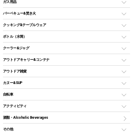
LEDランタン
ガス用品
ロッジ型・オリジナルテント
ファニチャーアクセサリー
ガスランタン
ガスバーナー
タープ
バーベキュー&焚き火
オイルランタン
ガスコンロ
ヘキサタープ
バーベキューコンロ、グリル
クッキング&テーブルウェア
ランタンスタンド
スクエアタープ（レクタタープ）
ガス缶
スタンダードタイプグリル
ダッチオーブン
ボトル（水筒）
LEDライト
メッシュタープ
ガスランタン
焚き火台タイプ（ロースタイル）グリル
スキレット
ステンレスボトル
クーラー&ジャグ
自立式タープ
ヘッドライト
ガストーチ、ライター
卓上タイプグリル
ホットサンドメーカー
シェルター（スクリーンタープ）
スクリュータイプ
キャンドル
クーラーボックス
アウトドアキャリー&コンテナ
パーティータイプグリル
クッカー、コッヘル
パラソル
コップ付きタイプ
多用途タイプグリル
クーラーバッグ
アウトドアキャリー
アウトドア雑貨
クッカーセット
テントアクセサリー
ワンタッチタイプ
ソロキャンプ用グリル
ウォータージャグ
コンテナ
バックパック&バッグ
カヌー&SUP
プラスチックボトル
シェラカップ
ペグ
鉄板、アミ
ウォーターボトル
デイパック、ウェストバッグ
ディズニーボトル
ポール
クッキングツール
インフレータブル
自転車
焚き火台&ストーブ
保冷剤
リュック、バックパック
グランドシート
トング
カヌー
火起こし
折りたたみ自転車
アクティビティ
トートバッグ、サコッシュ
ガイドロープ
ナイフ
カヤック
火消し
スポーツサイクル
マリン
酒類・Alcoholic Beverages
ショッピングキャリー
ツール
食器類
SUP
バーベキューツール
シティサイクル
スーツケース
ボディボード
その他
カトラリー
パドル
焚き火アクセサリー