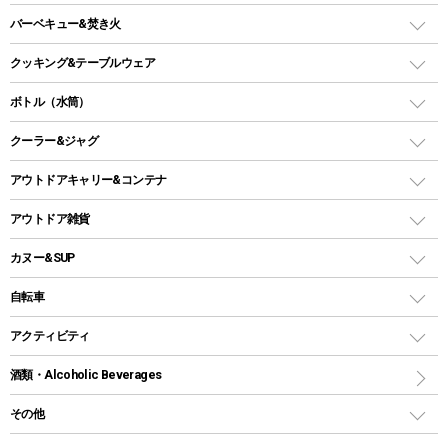
ファニチャーアクセサリー
ガスランタン
ガスバーナー
タープ
バーベキュー&焚き火
オイルランタン
ガスコンロ
ヘキサタープ
バーベキューコンロ、グリル
クッキング&テーブルウェア
ランタンスタンド
スクエアタープ（レクタタープ）
ガス缶
スタンダードタイプグリル
ダッチオーブン
ボトル（水筒）
LEDライト
メッシュタープ
ガスランタン
焚き火台タイプ（ロースタイル）グリル
スキレット
ステンレスボトル
クーラー&ジャグ
自立式タープ
ヘッドライト
ガストーチ、ライター
卓上タイプグリル
ホットサンドメーカー
シェルター（スクリーンタープ）
スクリュータイプ
キャンドル
クーラーボックス
アウトドアキャリー&コンテナ
パーティータイプグリル
クッカー、コッヘル
パラソル
コップ付きタイプ
多用途タイプグリル
クーラーバッグ
アウトドアキャリー
アウトドア雑貨
クッカーセット
テントアクセサリー
ワンタッチタイプ
ソロキャンプ用グリル
ウォータージャグ
コンテナ
バックパック&バッグ
カヌー&SUP
プラスチックボトル
シェラカップ
ペグ
鉄板、アミ
ウォーターボトル
デイパック、ウェストバッグ
ディズニーボトル
ポール
クッキングツール
インフレータブル
自転車
焚き火台&ストーブ
保冷剤
リュック、バックパック
グランドシート
トング
カヌー
火起こし
折りたたみ自転車
アクティビティ
トートバッグ、サコッシュ
ガイドロープ
ナイフ
カヤック
火消し
スポーツサイクル
マリン
酒類・Alcoholic Beverages
ショッピングキャリー
ツール
食器類
SUP
バーベキューツール
シティサイクル
スーツケース
ボディボード
その他
カトラリー
パドル
焚き火アクセサリー
子供向け自転車
その他アウトドア雑貨
ラッシュガード