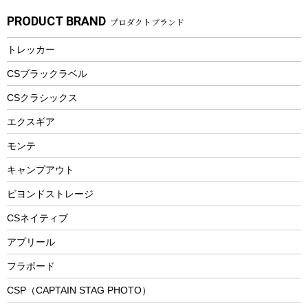
ガーデニング
タンブラー
フローティングベスト
スモーカー、燻製器
自転車部品
ビーチサンダル
カラビナ
PRODUCT BRAND
プロダクトブランド
湯たんぽ
マグカップ、カップ
ヘルメット
燃料・着火剤・炭
テント
自転車用アクセサリー
レイン
防災用品
ステンレスボトル
エアーポンプ
トレッカー
パラソル
スプレー関係
自転車ウェア
フードボトル
フローティングベスト
アクセサリー
ツール、他
CSブラックラベル
ヘルメット
コーヒー&ミル
CSクラシックス
エアーポンプ
トレー
エクスギア
ビーチテント
ランチョンマット
モンテ
ウィンター
ランチボックス
キャンプアウト
スノーシュー
ピクニックセット
防寒ウェア
ビヨンドストレージ
ツール&アクセサリー
CSネイティブ
トレッキング
アプリール
トレッキングステッキ
フラボード
トレッキングアクセサリー
CSP（CAPTAIN STAG PHOTO）
プレイグッズ