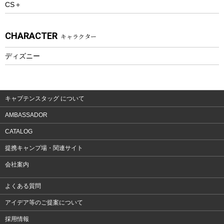
CS＋
ウェルネス
アクセサリー
CHARACTER
キャラクター
ウェア、タオル
フィットネス
ディズニー
ウェア
アクセサリー
キャプテンスタッグ について
AMBASSADOR
CATALOG
提携キャンプ場・関連サイト
会社案内
よくある質問
アイデア等のご提案について
採用情報