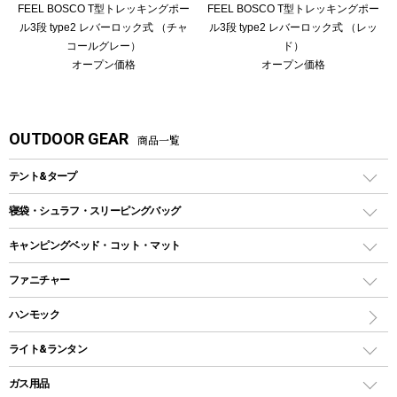
FEEL BOSCO T型トレッキングポー
FEEL BOSCO T型トレッキングポー
ル3段 type2 レバーロック式 （チャ
ル3段 type2 レバーロック式 （レッ
コールグレー）
ド）
オープン価格
オープン価格
OUTDOOR GEAR
商品一覧
テント&タープ
テント
寝袋・シュラフ・スリーピングバッグ
ドームテント
レクタングラー型（封筒型）シュラフ
キャンピングベッド・コット・マット
ツールームテント
マミー型（人形型）シュラフ
キャンピングベッド・コット
ファニチャー
ワンポールテント
インナーシュラフ
マット
アウトドアテーブル
ハンモック
シェルターテント
インフレータブルマット
ワンタッチテント
アウトドアチェア
ライト&ランタン
ピロー
ソロテント
レジャーシート
LEDランタン
ガス用品
ロッジ型・オリジナルテント