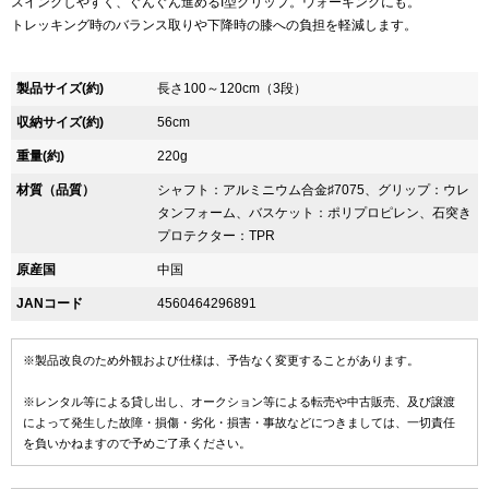
スイングしやすく、ぐんぐん進めるI型グリップ。ウォーキングにも。
トレッキング時のバランス取りや下降時の膝への負担を軽減します。
製品サイズ(約)
長さ100～120cm（3段）
収納サイズ(約)
56cm
重量(約)
220g
材質（品質）
シャフト：アルミニウム合金♯7075、グリップ：ウレ
タンフォーム、バスケット：ポリプロピレン、石突き
プロテクター：TPR
原産国
中国
JANコード
4560464296891
※製品改良のため外観および仕様は、予告なく変更することがあります。
※レンタル等による貸し出し、オークション等による転売や中古販売、及び譲渡
によって発生した故障・損傷・劣化・損害・事故などにつきましては、一切責任
を負いかねますので予めご了承ください。