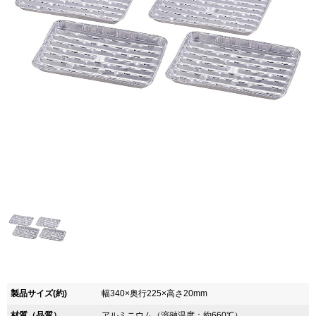
製品サイズ(約)
幅340×奥行225×高さ20mm
材質（品質）
アルミニウム（溶融温度：約660℃）