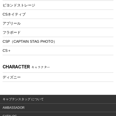
防寒ウェア
ビヨンドストレージ
ツール&アクセサリー
CSネイティブ
トレッキング
アプリール
トレッキングステッキ
フラボード
トレッキングアクセサリー
CSP（CAPTAIN STAG PHOTO）
プレイグッズ
CS＋
ウェルネス
アクセサリー
CHARACTER
キャラクター
ウェア、タオル
フィットネス
ディズニー
ウェア
アクセサリー
キャプテンスタッグ について
AMBASSADOR