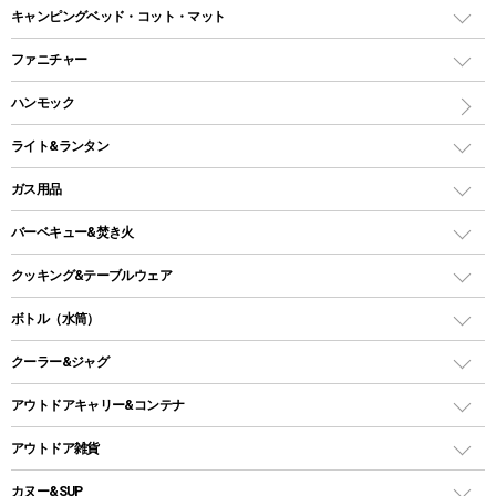
ドームテント
レクタングラー型（封筒型）シュラフ
キャンピングベッド・コット・マット
ツールームテント
マミー型（人形型）シュラフ
キャンピングベッド・コット
ファニチャー
ワンポールテント
インナーシュラフ
マット
アウトドアテーブル
ハンモック
シェルターテント
インフレータブルマット
ワンタッチテント
アウトドアチェア
ライト&ランタン
ピロー
ソロテント
レジャーシート
LEDランタン
ガス用品
ロッジ型・オリジナルテント
ファニチャーアクセサリー
ガスランタン
ガスバーナー
タープ
バーベキュー&焚き火
オイルランタン
ガスコンロ
ヘキサタープ
バーベキューコンロ、グリル
クッキング&テーブルウェア
ランタンスタンド
スクエアタープ（レクタタープ）
ガス缶
スタンダードタイプグリル
ダッチオーブン
ボトル（水筒）
LEDライト
メッシュタープ
ガスランタン
焚き火台タイプ（ロースタイル）グリル
スキレット
ステンレスボトル
クーラー&ジャグ
自立式タープ
ヘッドライト
ガストーチ、ライター
卓上タイプグリル
ホットサンドメーカー
シェルター（スクリーンタープ）
スクリュータイプ
キャンドル
クーラーボックス
アウトドアキャリー&コンテナ
パーティータイプグリル
クッカー、コッヘル
パラソル
コップ付きタイプ
多用途タイプグリル
クーラーバッグ
アウトドアキャリー
アウトドア雑貨
クッカーセット
テントアクセサリー
ワンタッチタイプ
ソロキャンプ用グリル
ウォータージャグ
コンテナ
バックパック&バッグ
カヌー&SUP
プラスチックボトル
シェラカップ
ペグ