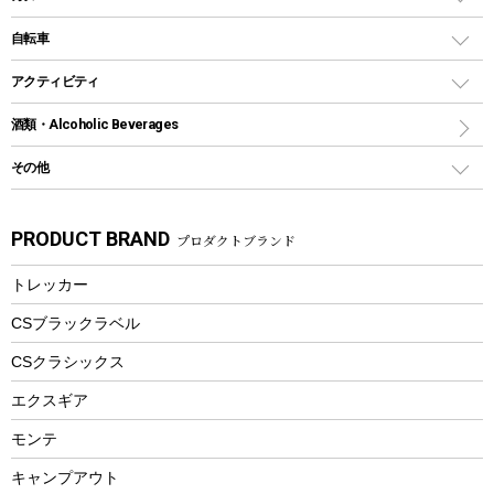
鉄板、アミ
ウォーターボトル
デイパック、ウェストバッグ
ディズニーボトル
ポール
クッキングツール
インフレータブル
自転車
焚き火台&ストーブ
保冷剤
リュック、バックパック
グランドシート
トング
カヌー
火起こし
折りたたみ自転車
アクティビティ
トートバッグ、サコッシュ
ガイドロープ
ナイフ
カヤック
火消し
スポーツサイクル
マリン
酒類・Alcoholic Beverages
ショッピングキャリー
ツール
食器類
SUP
バーベキューツール
シティサイクル
スーツケース
ボディボード
その他
カトラリー
パドル
焚き火アクセサリー
子供向け自転車
その他アウトドア雑貨
ラッシュガード
ガーデニング
タンブラー
フローティングベスト
スモーカー、燻製器
自転車部品
ビーチサンダル
カラビナ
PRODUCT BRAND
プロダクトブランド
湯たんぽ
マグカップ、カップ
ヘルメット
燃料・着火剤・炭
テント
自転車用アクセサリー
レイン
防災用品
ステンレスボトル
エアーポンプ
トレッカー
パラソル
スプレー関係
自転車ウェア
フードボトル
フローティングベスト
アクセサリー
ツール、他
CSブラックラベル
ヘルメット
コーヒー&ミル
CSクラシックス
エアーポンプ
トレー
エクスギア
ビーチテント
ランチョンマット
モンテ
ウィンター
ランチボックス
キャンプアウト
スノーシュー
ピクニックセット