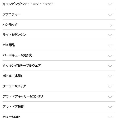
ドームテント
レクタングラー型（封筒型）シュラフ
キャンピングベッド・コット・マット
ツールームテント
マミー型（人形型）シュラフ
キャンピングベッド・コット
ファニチャー
ワンポールテント
インナーシュラフ
マット
アウトドアテーブル
ハンモック
シェルターテント
インフレータブルマット
ワンタッチテント
アウトドアチェア
ライト&ランタン
ピロー
ソロテント
レジャーシート
LEDランタン
ガス用品
ロッジ型・オリジナルテント
ファニチャーアクセサリー
ガスランタン
ガスバーナー
タープ
バーベキュー&焚き火
オイルランタン
ガスコンロ
ヘキサタープ
バーベキューコンロ、グリル
クッキング&テーブルウェア
ランタンスタンド
スクエアタープ（レクタタープ）
ガス缶
スタンダードタイプグリル
ダッチオーブン
ボトル（水筒）
LEDライト
メッシュタープ
ガスランタン
焚き火台タイプ（ロースタイル）グリル
スキレット
ステンレスボトル
クーラー&ジャグ
自立式タープ
ヘッドライト
ガストーチ、ライター
卓上タイプグリル
ホットサンドメーカー
シェルター（スクリーンタープ）
スクリュータイプ
キャンドル
クーラーボックス
アウトドアキャリー&コンテナ
パーティータイプグリル
クッカー、コッヘル
パラソル
コップ付きタイプ
多用途タイプグリル
クーラーバッグ
アウトドアキャリー
アウトドア雑貨
クッカーセット
テントアクセサリー
ワンタッチタイプ
ソロキャンプ用グリル
ウォータージャグ
コンテナ
バックパック&バッグ
カヌー&SUP
プラスチックボトル
シェラカップ
ペグ