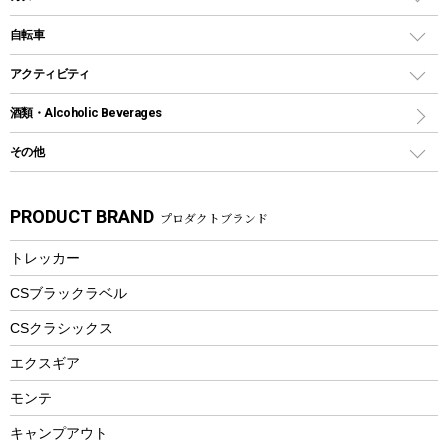
鉄板、アミ
ウォーターボトル
デイパック、ウェストバッグ
ディズニーボトル
ポール
クッキングツール
インフレータブル
自転車
焚き火台&ストーブ
保冷剤
リュック、バックパック
グランドシート
トング
カヌー
火起こし
折りたたみ自転車
アクティビティ
トートバッグ、サコッシュ
ガイドロープ
ナイフ
カヤック
火消し
スポーツサイクル
マリン
酒類・Alcoholic Beverages
ショッピングキャリー
ツール
食器類
SUP
バーベキューツール
シティサイクル
スーツケース
ボディボード
その他
カトラリー
パドル
焚き火アクセサリー
子供向け自転車
その他アウトドア雑貨
ラッシュガード
ガーデニング
タンブラー
フローティングベスト
スモーカー、燻製器
自転車部品
ビーチサンダル
カラビナ
PRODUCT BRAND
プロダクトブランド
湯たんぽ
マグカップ、カップ
ヘルメット
燃料・着火剤・炭
テント
自転車用アクセサリー
レイン
防災用品
ステンレスボトル
エアーポンプ
トレッカー
パラソル
スプレー関係
自転車ウェア
フードボトル
フローティングベスト
アクセサリー
ツール、他
CSブラックラベル
ヘルメット
コーヒー&ミル
CSクラシックス
エアーポンプ
トレー
エクスギア
ビーチテント
ランチョンマット
モンテ
ウィンター
ランチボックス
キャンプアウト
スノーシュー
ピクニックセット