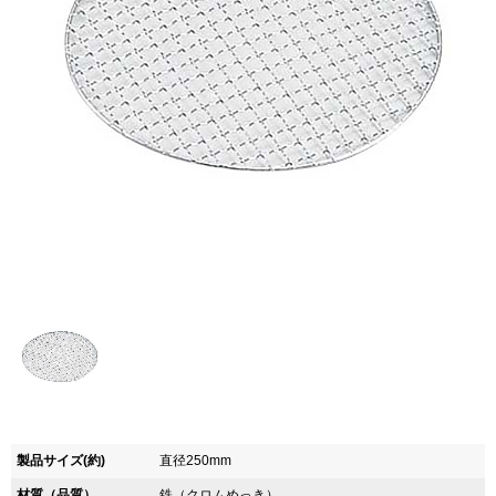
製品サイズ(約)
直径250mm
材質（品質）
鉄（クロムめっき）