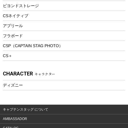
防寒ウェア
ビヨンドストレージ
ツール&アクセサリー
CSネイティブ
トレッキング
アプリール
トレッキングステッキ
フラボード
トレッキングアクセサリー
CSP（CAPTAIN STAG PHOTO）
プレイグッズ
CS＋
ウェルネス
アクセサリー
CHARACTER
キャラクター
ウェア、タオル
フィットネス
ディズニー
ウェア
アクセサリー
キャプテンスタッグ について
AMBASSADOR