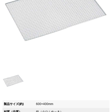
製品サイズ(約)
600×400mm
材質（品質）
鉄（クロムめっき）