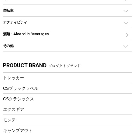
鉄板、アミ
ウォーターボトル
デイパック、ウェストバッグ
ディズニーボトル
ポール
クッキングツール
インフレータブル
自転車
焚き火台&ストーブ
保冷剤
リュック、バックパック
グランドシート
トング
カヌー
火起こし
折りたたみ自転車
アクティビティ
トートバッグ、サコッシュ
ガイドロープ
ナイフ
カヤック
火消し
スポーツサイクル
マリン
酒類・Alcoholic Beverages
ショッピングキャリー
ツール
食器類
SUP
バーベキューツール
シティサイクル
スーツケース
ボディボード
その他
カトラリー
パドル
焚き火アクセサリー
子供向け自転車
その他アウトドア雑貨
ラッシュガード
ガーデニング
タンブラー
フローティングベスト
スモーカー、燻製器
自転車部品
ビーチサンダル
カラビナ
PRODUCT BRAND
プロダクトブランド
湯たんぽ
マグカップ、カップ
ヘルメット
燃料・着火剤・炭
テント
自転車用アクセサリー
レイン
防災用品
ステンレスボトル
エアーポンプ
トレッカー
パラソル
スプレー関係
自転車ウェア
フードボトル
フローティングベスト
アクセサリー
ツール、他
CSブラックラベル
ヘルメット
コーヒー&ミル
CSクラシックス
エアーポンプ
トレー
エクスギア
ビーチテント
ランチョンマット
モンテ
ウィンター
ランチボックス
キャンプアウト
スノーシュー
ピクニックセット