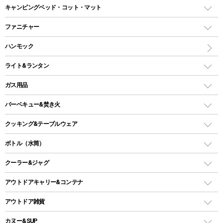
ドームテント
レクタングラー型（封筒型）シュラフ
キャンピングベッド・コット・マット
ツールームテント
マミー型（人形型）シュラフ
キャンピングベッド・コット
ファニチャー
ワンポールテント
インナーシュラフ
マット
アウトドアテーブル
ハンモック
シェルターテント
インフレータブルマット
ワンタッチテント
アウトドアチェア
ライト&ランタン
ピロー
ソロテント
レジャーシート
LEDランタン
ガス用品
ロッジ型・オリジナルテント
ファニチャーアクセサリー
ガスランタン
ガスバーナー
タープ
バーベキュー&焚き火
オイルランタン
ガスコンロ
ヘキサタープ
バーベキューコンロ、グリル
クッキング&テーブルウェア
ランタンスタンド
スクエアタープ（レクタタープ）
ガス缶
スタンダードタイプグリル
ダッチオーブン
ボトル（水筒）
LEDライト
メッシュタープ
ガスランタン
焚き火台タイプ（ロースタイル）グリル
スキレット
ステンレスボトル
クーラー&ジャグ
自立式タープ
ヘッドライト
ガストーチ、ライター
卓上タイプグリル
ホットサンドメーカー
シェルター（スクリーンタープ）
スクリュータイプ
キャンドル
クーラーボックス
アウトドアキャリー&コンテナ
パーティータイプグリル
クッカー、コッヘル
パラソル
コップ付きタイプ
多用途タイプグリル
クーラーバッグ
アウトドアキャリー
アウトドア雑貨
クッカーセット
テントアクセサリー
ワンタッチタイプ
ソロキャンプ用グリル
ウォータージャグ
コンテナ
バックパック&バッグ
カヌー&SUP
プラスチックボトル
シェラカップ
ペグ