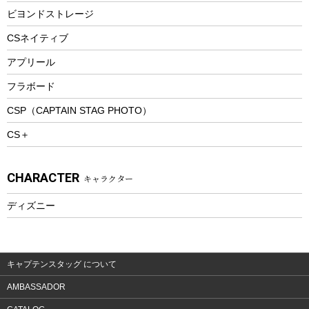
防寒ウェア
ビヨンドストレージ
ツール&アクセサリー
CSネイティブ
トレッキング
アプリール
トレッキングステッキ
フラボード
トレッキングアクセサリー
CSP（CAPTAIN STAG PHOTO）
プレイグッズ
CS＋
ウェルネス
アクセサリー
CHARACTER
キャラクター
ウェア、タオル
フィットネス
ディズニー
ウェア
アクセサリー
キャプテンスタッグ について
AMBASSADOR