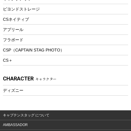
ピクニックセット
防寒ウェア
ビヨンドストレージ
ツール&アクセサリー
CSネイティブ
トレッキング
アプリール
トレッキングステッキ
フラボード
トレッキングアクセサリー
CSP（CAPTAIN STAG PHOTO）
プレイグッズ
CS＋
ウェルネス
アクセサリー
CHARACTER
キャラクター
ウェア、タオル
フィットネス
ディズニー
ウェア
アクセサリー
キャプテンスタッグ について
AMBASSADOR