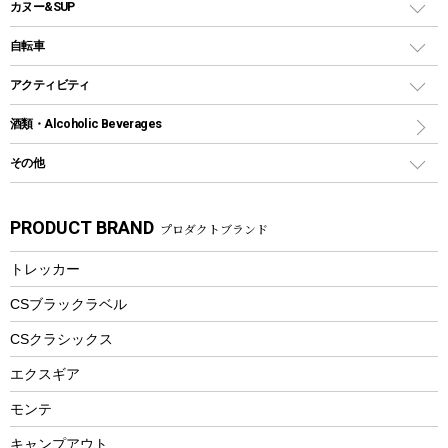
バックパック&バッグ
カヌー&SUP
プラスチックボトル
シェラカップ
ペグ
鉄板、アミ
ウォーターボトル
デイパック、ウェストバッグ
ディズニーボトル
ポール
クッキングツール
インフレータブル
自転車
焚き火台&ストーブ
保冷剤
リュック、バックパック
グランドシート
トング
カヌー
火起こし
折りたたみ自転車
アクティビティ
トートバッグ、サコッシュ
ガイドロープ
ナイフ
カヤック
火消し
スポーツサイクル
マリン
酒類・Alcoholic Beverages
ショッピングキャリー
ツール
食器類
SUP
バーベキューツール
シティサイクル
スーツケース
ボディボード
その他
カトラリー
パドル
焚き火アクセサリー
子供向け自転車
その他アウトドア雑貨
ラッシュガード
ガーデニング
タンブラー
フローティングベスト
スモーカー、燻製器
自転車部品
ビーチサンダル
カラビナ
PRODUCT BRAND
プロダクトブランド
湯たんぽ
マグカップ、カップ
ヘルメット
燃料・着火剤・炭
テント
自転車用アクセサリー
レイン
防災用品
ステンレスボトル
エアーポンプ
トレッカー
パラソル
スプレー関係
自転車ウェア
フードボトル
フローティングベスト
アクセサリー
ツール、他
CSブラックラベル
ヘルメット
コーヒー&ミル
CSクラシックス
エアーポンプ
トレー
エクスギア
ビーチテント
ランチョンマット
モンテ
ウィンター
ランチボックス
キャンプアウト
スノーシュー