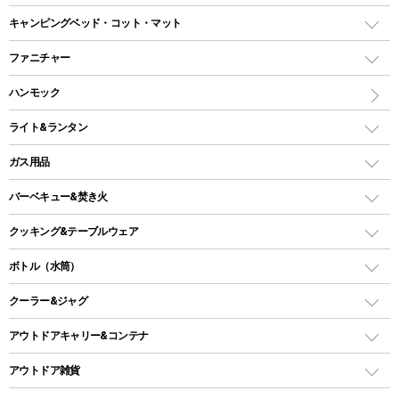
ドームテント
レクタングラー型（封筒型）シュラフ
キャンピングベッド・コット・マット
ツールームテント
マミー型（人形型）シュラフ
キャンピングベッド・コット
ファニチャー
ワンポールテント
インナーシュラフ
マット
アウトドアテーブル
ハンモック
シェルターテント
インフレータブルマット
ワンタッチテント
アウトドアチェア
ライト&ランタン
ピロー
ソロテント
レジャーシート
LEDランタン
ガス用品
ロッジ型・オリジナルテント
ファニチャーアクセサリー
ガスランタン
ガスバーナー
タープ
バーベキュー&焚き火
オイルランタン
ガスコンロ
ヘキサタープ
バーベキューコンロ、グリル
クッキング&テーブルウェア
ランタンスタンド
スクエアタープ（レクタタープ）
ガス缶
スタンダードタイプグリル
ダッチオーブン
ボトル（水筒）
LEDライト
メッシュタープ
ガスランタン
焚き火台タイプ（ロースタイル）グリル
スキレット
ステンレスボトル
クーラー&ジャグ
自立式タープ
ヘッドライト
ガストーチ、ライター
卓上タイプグリル
ホットサンドメーカー
シェルター（スクリーンタープ）
スクリュータイプ
キャンドル
クーラーボックス
アウトドアキャリー&コンテナ
パーティータイプグリル
クッカー、コッヘル
パラソル
コップ付きタイプ
多用途タイプグリル
クーラーバッグ
アウトドアキャリー
アウトドア雑貨
クッカーセット
テントアクセサリー
ワンタッチタイプ
ソロキャンプ用グリル
ウォータージャグ
コンテナ