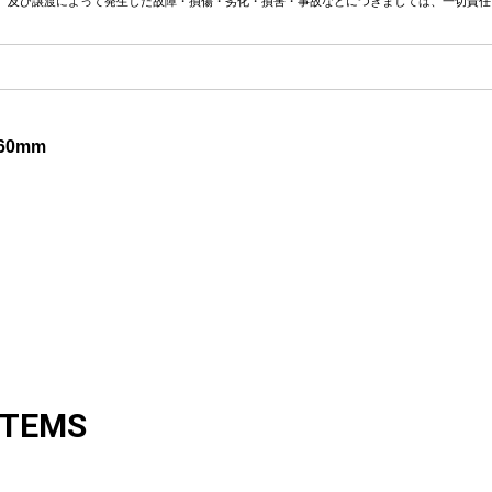
、及び譲渡によって発生した故障・損傷・劣化・損害・事故などにつきましては、一切責任
60mm
ITEMS