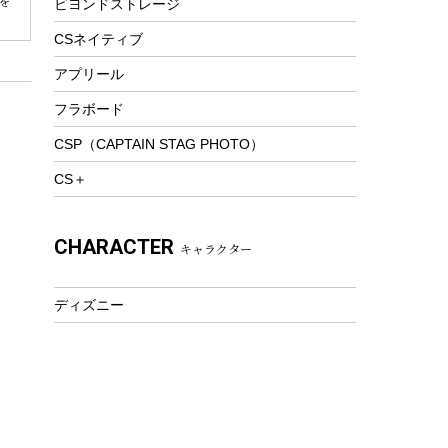
を
ビヨンドストレージ
ツール&アクセサリー
トレッキング
CSネイティブ
トレッキングステッキ
アプリール
トレッキングアクセサリー
フラボード
プレイグッズ
CSP（CAPTAIN STAG PHOTO）
ウェルネス
CS＋
アクセサリー
ウェア、タオル
CHARACTER
キャラクター
フィットネス
ウェア
ディズニー
アクセサリー