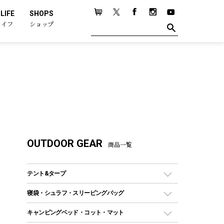
LIFE
SHOPS
ライフ
ショップ
OUTDOOR GEAR
商品一覧
テント&タープ
テント
寝袋・シュラフ・スリーピングバッグ
ドームテント
レクタングラー型（封筒型）シュラフ
キャンピングベッド・コット・マット
ツールームテント