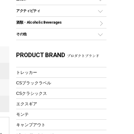
保冷剤
リュック、バックパック
グランドシート
トング
カヌー
火起こし
折りたたみ自転車
アクティビティ
トートバッグ、サコッシュ
ガイドロープ
ナイフ
カヤック
火消し
スポーツサイクル
マリン
酒類・Alcoholic Beverages
ショッピングキャリー
ツール
食器類
SUP
バーベキューツール
シティサイクル
スーツケース
ボディボード
その他
カトラリー
パドル
焚き火アクセサリー
子供向け自転車
その他アウトドア雑貨
ラッシュガード
ガーデニング
タンブラー
フローティングベスト
スモーカー、燻製器
自転車部品
ビーチサンダル
カラビナ
PRODUCT BRAND
湯たんぽ
マグカップ、カップ
プロダクトブランド
ヘルメット
燃料・着火剤・炭
テント
自転車用アクセサリー
レイン
防災用品
ステンレスボトル
エアーポンプ
パラソル
スプレー関係
自転車ウェア
トレッカー
フードボトル
フローティングベスト
アクセサリー
ツール、他
CSブラックラベル
ヘルメット
コーヒー&ミル
エアーポンプ
CSクラシックス
トレー
ビーチテント
ランチョンマット
エクスギア
ウィンター
ランチボックス
モンテ
スノーシュー
ピクニックセット
キャンプアウト
防寒ウェア