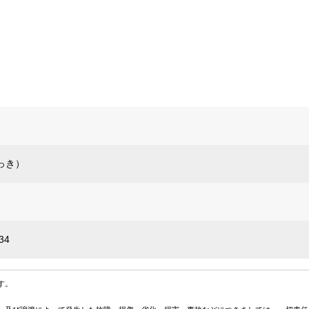
っき）
34
す。