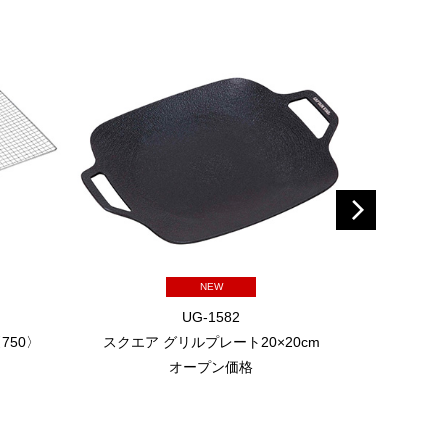
NEW
UG-1582
750〉
スクエア グリルプレート20×20cm
スクエア
オープン価格