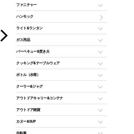
マミー型（人形型）シュラフ
キャンピングベッド・コット
ファニチャー
ワンポールテント
インナーシュラフ
マット
アウトドアテーブル
ハンモック
シェルターテント
インフレータブルマット
ワンタッチテント
アウトドアチェア
ライト&ランタン
ピロー
ソロテント
レジャーシート
LEDランタン
ガス用品
ロッジ型・オリジナルテント
ファニチャーアクセサリー
ガスランタン
ガスバーナー
タープ
バーベキュー&焚き火
オイルランタン
ガスコンロ
ヘキサタープ
バーベキューコンロ、グリル
クッキング&テーブルウェア
ランタンスタンド
スクエアタープ（レクタタープ）
ガス缶
スタンダードタイプグリル
ダッチオーブン
ボトル（水筒）
LEDライト
メッシュタープ
ガスランタン
焚き火台タイプ（ロースタイル）グリル
スキレット
ステンレスボトル
クーラー&ジャグ
自立式タープ
ヘッドライト
ガストーチ、ライター
卓上タイプグリル
ホットサンドメーカー
シェルター（スクリーンタープ）
スクリュータイプ
キャンドル
クーラーボックス
アウトドアキャリー&コンテナ
パーティータイプグリル
クッカー、コッヘル
パラソル
コップ付きタイプ
多用途タイプグリル
クーラーバッグ
アウトドアキャリー
アウトドア雑貨
クッカーセット
テントアクセサリー
ワンタッチタイプ
ソロキャンプ用グリル
ウォータージャグ
コンテナ
バックパック&バッグ
カヌー&SUP
プラスチックボトル
シェラカップ
ペグ
鉄板、アミ
ウォーターボトル
デイパック、ウェストバッグ
ディズニーボトル
ポール
クッキングツール
インフレータブル
自転車
焚き火台&ストーブ