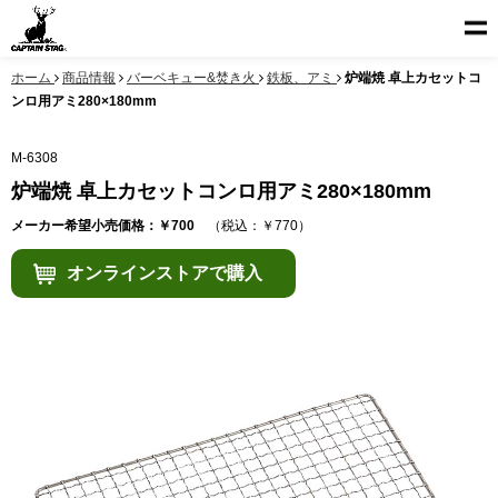
ホーム
商品情報
バーベキュー&焚き火
鉄板、アミ
炉端焼 卓上カセットコ
ンロ用アミ280×180mm
M-6308
炉端焼 卓上カセットコンロ用アミ280×180mm
メーカー希望小売価格：￥700
（税込：￥770）
オンラインストアで購入