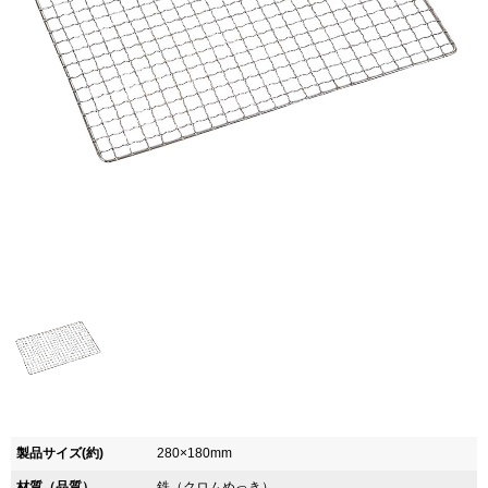
製品サイズ(約)
280×180mm
材質（品質）
鉄（クロムめっき）