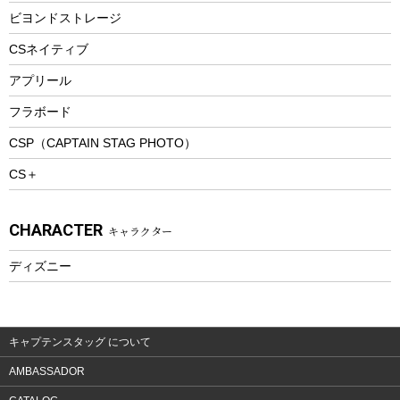
防寒ウェア
ビヨンドストレージ
ツール&アクセサリー
CSネイティブ
トレッキング
アプリール
トレッキングステッキ
フラボード
トレッキングアクセサリー
CSP（CAPTAIN STAG PHOTO）
プレイグッズ
CS＋
ウェルネス
アクセサリー
CHARACTER
キャラクター
ウェア、タオル
フィットネス
ディズニー
ウェア
アクセサリー
キャプテンスタッグ について
AMBASSADOR