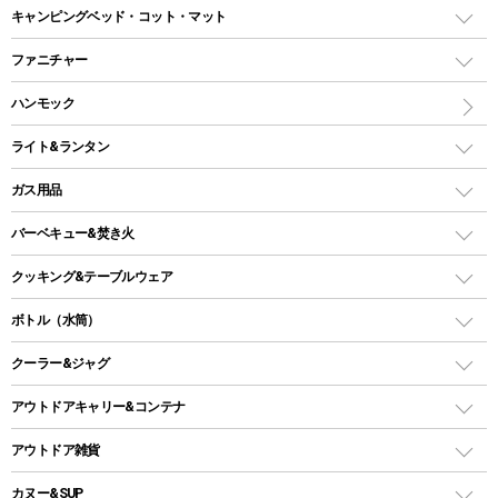
ドームテント
レクタングラー型（封筒型）シュラフ
キャンピングベッド・コット・マット
ツールームテント
マミー型（人形型）シュラフ
キャンピングベッド・コット
ファニチャー
ワンポールテント
インナーシュラフ
マット
アウトドアテーブル
ハンモック
シェルターテント
インフレータブルマット
ワンタッチテント
アウトドアチェア
ライト&ランタン
ピロー
ソロテント
レジャーシート
LEDランタン
ガス用品
ロッジ型・オリジナルテント
ファニチャーアクセサリー
ガスランタン
ガスバーナー
タープ
バーベキュー&焚き火
オイルランタン
ガスコンロ
ヘキサタープ
バーベキューコンロ、グリル
クッキング&テーブルウェア
ランタンスタンド
スクエアタープ（レクタタープ）
ガス缶
スタンダードタイプグリル
ダッチオーブン
ボトル（水筒）
LEDライト
メッシュタープ
ガスランタン
焚き火台タイプ（ロースタイル）グリル
スキレット
ステンレスボトル
クーラー&ジャグ
自立式タープ
ヘッドライト
ガストーチ、ライター
卓上タイプグリル
ホットサンドメーカー
シェルター（スクリーンタープ）
スクリュータイプ
キャンドル
クーラーボックス
アウトドアキャリー&コンテナ
パーティータイプグリル
クッカー、コッヘル
パラソル
コップ付きタイプ
多用途タイプグリル
クーラーバッグ
アウトドアキャリー
アウトドア雑貨
クッカーセット
テントアクセサリー
ワンタッチタイプ
ソロキャンプ用グリル
ウォータージャグ
コンテナ
バックパック&バッグ
カヌー&SUP
プラスチックボトル
シェラカップ
ペグ